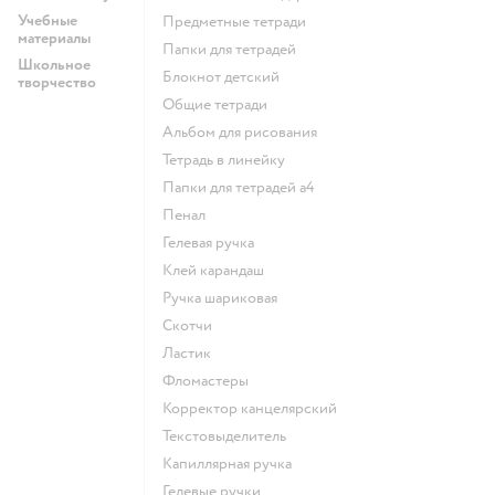
Учебные
Предметные тетради
материалы
Папки для тетрадей
Школьное
Блокнот детский
творчество
Общие тетради
Альбом для рисования
Тетрадь в линейку
Папки для тетрадей а4
Пенал
Гелевая ручка
Клей карандаш
Ручка шариковая
Скотчи
Ластик
Фломастеры
Корректор канцелярский
Текстовыделитель
Капиллярная ручка
Гелевые ручки