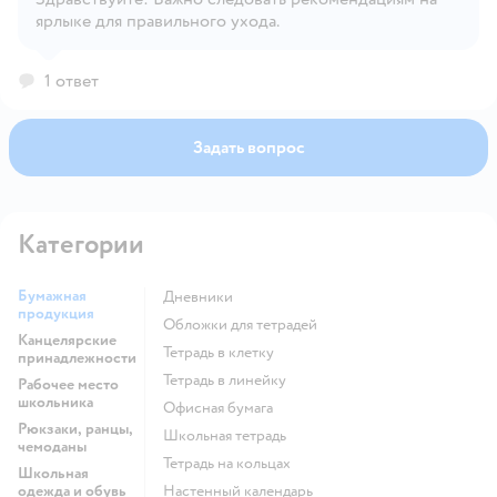
Открыть вопрос
ярлыке для правильного ухода.
1 ответ
Задать вопрос
Категории
Бумажная
Дневники
продукция
Обложки для тетрадей
Канцелярские
Тетрадь в клетку
принадлежности
Тетрадь в линейку
Рабочее место
школьника
Офисная бумага
Рюкзаки, ранцы,
Школьная тетрадь
чемоданы
Тетрадь на кольцах
Школьная
одежда и обувь
Настенный календарь