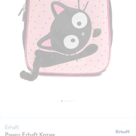
Erhaft
Ранец Erhaft Котик
Er