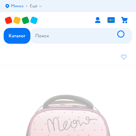
Минск
Ещё
Выбор адреса доставки.
Каталог
В избр