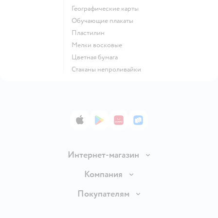
Географические карты
Обучающие плакаты
Пластилин
Мелки восковые
Цветная бумага
Стаканы непроливайки
App Store
Google Play
AppGallery
RuStore
Интернет-магазин
Доставка и оплата
Компания
Обмен и возврат товара
Вакансии
Покупателям
Правила продажи
Подарочные карты
Политика конфиденциальности