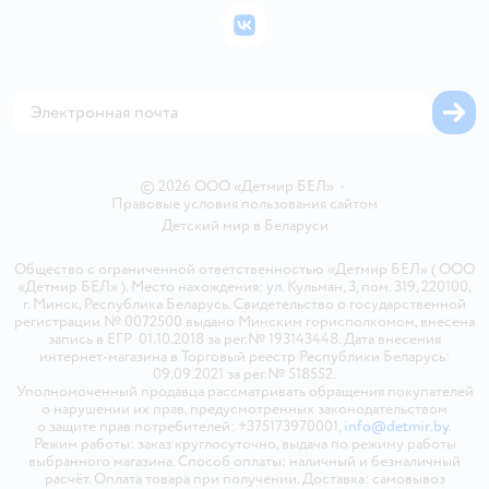
Бонусные карты
Политика использования файлов cookie
ВКонтакте
Блог
Обратная связь
Магазины сети
Карта сайта
© 2026 ООО «Детмир БЕЛ»
•
Правовые условия пользования сайтом
Детский мир в
Беларуси
Общество с ограниченной ответственностью «Детмир БЕЛ» ( ООО
«Детмир БЕЛ» ). Место нахождения: ул. Кульман, 3, пом. 319, 220100,
г. Минск, Республика Беларусь. Свидетельство о государственной
регистрации № 0072500 выдано Минским горисполкомом, внесена
запись в ЕГР 01.10.2018 за рег.№ 193143448. Дата внесения
интернет-магазина в Торговый реестр Республики Беларусь:
09.09.2021 за рег.№ 518552.
Уполномоченный продавца рассматривать обращения покупателей
о нарушении их прав, предусмотренных законодательством
о защите прав потребителей: +375173970001,
info@detmir.by
.
Режим работы: заказ круглосуточно, выдача по режиму работы
выбранного магазина. Способ оплаты: наличный и безналичный
расчёт. Оплата товара при получении. Доставка: самовывоз