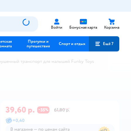
Войти
Бонусная карта
Корзина
етская
Прогулки и
Спорт и отдых
Ещё 7
омната
путешествия
ушечный транспорт для малышей Funky Toys
39,60 р.
35
61,80 р.
−
%
+
0,40
В магазине — по ценам сайта