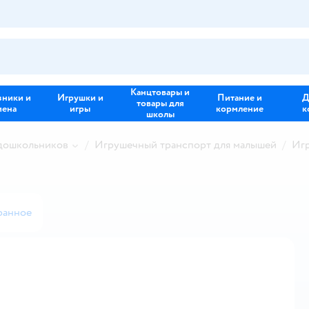
Канцтовары и
зники и
Игрушки и
Питание и
Д
товары для
иена
игры
кормление
к
школы
 дошкольников
Игрушечный транспорт для малышей
Игр
ранное