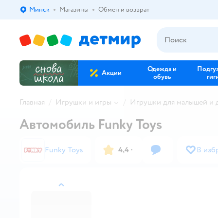
Минск
Магазины
Обмен и возврат
Выбор адреса доставки.
Одежда и
Подгу
Акции
обувь
гиг
Главная
Игрушки и игры
Игрушки для малышей и
Автомобиль Funky Toys
Funky Toys
4,4
·
В изб
назад