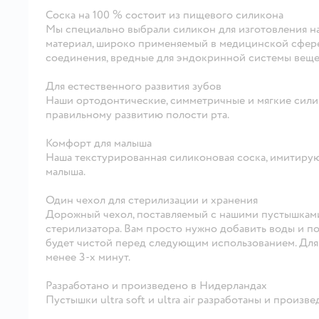
Соска на 100 % состоит из пищевого силикона
Мы специально выбрали силикон для изготовления н
материал, широко применяемый в медицинской сфере
соединения, вредные для эндокринной системы вещес
Для естественного развития зубов
Наши ортодонтические, симметричные и мягкие сили
правильному развитию полости рта.
Комфорт для малыша
Наша текстурированная силиконовая соска, имитиру
малыша.
Один чехол для стерилизации и хранения
Дорожный чехол, поставляемый с нашими пустышками ul
стерилизатора. Вам просто нужно добавить воды и п
будет чистой перед следующим использованием. Для
менее 3-х минут.
Разработано и произведено в Нидерландах
Пустышки ultra soft и ultra air разработаны и произв