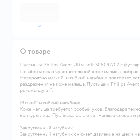
далее
О товаре
Пустышка Philips Avent Ultra soft SCF092/02 с футля
Позаботьтесь о чувствительной коже малыша, выбрав п
Невероятно мягкий¹ и гибкий нагубник повторяет ест
раздражения на коже малыша. Пустышки Philips Avent
рекомендуют².
Мягкий¹ и гибкий нагубник
Коже малыша требуется особый уход. Благодаря техн
контуры лица. Пустышка оставляет меньше следов и 
Закругленный нагубник
Закругленный нагубник снижает давление на щеки ма