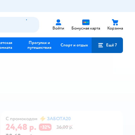
Войти
Бонусная карта
Корзина
етская
Прогулки и
Спорт и отдых
Ещё 7
омната
путешествия
С промокодом
ЗАБОТА20
24,48 р.
32
36,00 р.
−
%