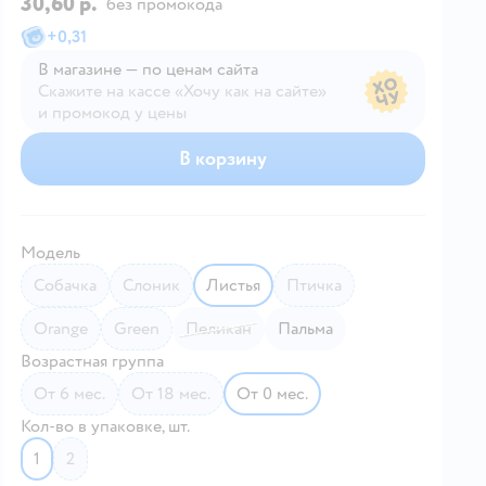
30,60 р.
без промокода
+
0,31
В магазине — по ценам сайта
Скажите на кассе «Хочу как на сайте»
и промокод у цены
В магазине — по ценам сайта
В корзину
Модель
Собачка
Слоник
Листья
Птичка
Orange
Green
Пеликан
Пальма
Возрастная группа
от 6 мес.
от 18 мес.
от 0 мес.
Кол-во в упаковке, шт.
1
2