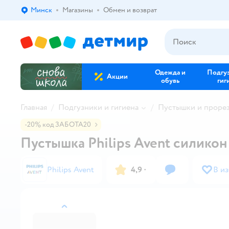
Минск
Магазины
Обмен и возврат
Выбор адреса доставки.
Одежда и
Подгу
Акции
обувь
гиг
Главная
Подгузники и гигиена
Пустышки и проре
-20% код ЗАБОТА20
Пустышка Philips Avent силикон 
Philips Avent
4,9
·
В и
назад