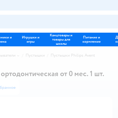
Канцтовары и
зники и
Игрушки и
Питание и
Д
товары для
иена
игры
кормление
к
школы
зыватели
Пустышки
Пустышки Philips Avent
ортодонтическая от 0 мес. 1 шт.
збранное