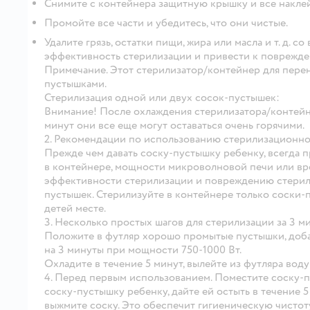
Снимите с контейнера защитную крышку и все накле
Промойте все части и убедитесь, что они чистые.
Удалите грязь, остатки пищи, жира или масла и т. д. с
эффективность стерилизации и привести к поврежде
Примечание. Этот стерилизатор/контейнер для перен
пустышками.
Стерилизация одной или двух сосок-пустышек:
Внимание!
После охлаждения стерилизатора/контейне
минут они все еще могут оставаться очень горячими.
2. Рекомендации по использованию стерилизационно
Прежде чем давать соску-пустышку ребенку, всегда 
в контейнере, мощности микроволновой печи или вр
эффективности стерилизации и повреждению стерили
пустышек. Стерилизуйте в контейнере только соски-п
детей месте.
3. Несколько простых шагов для стерилизации за 3 м
Положите в футляр хорошо промытые пустышки, добав
на 3 минуты при мощности 750-1000 Вт.
Охладите в течение 5 минут, вылейте из футляра воду
4. Перед первым использованием. Поместите соску-п
соску-пустышку ребенку, дайте ей остыть в течение 5
выжмите соску. Это обеспечит гигиеническую чистот