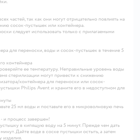
йки.
о всех частей, так как они могут отрицательно повлиять на
нию сосок-пустышек или контейнера.
оски следует использовать только с прилагаемыми
ра для переноски, воды и сосок-пустышек в течение 5
го контейнера
проверяйте ее температуру. Неправильные уровень воды
емя стерилизации могут привести к снижению
затора/контейнера для переноски или сосок-
устышки Philips Avent и храните его в недоступном для
инуты
ьте 25 мл воды и поставьте его в микроволновую печь
 - и процесс завершен!
устышку в кипящую воду на 5 минут. Прежде чем дать
 минут. Дайте воде в соске пустышки остыть, а затем
у изделия.