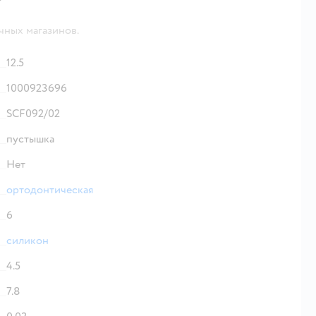
чных магазинов.
12.5
1000923696
SCF092/02
пустышка
Нет
ортодонтическая
6
силикон
4.5
7.8