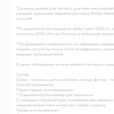
¹Согласно результатам тестов с участием покупателей
малышей принимают бархатистую соску Philips Avent, 
ultra soft.
²По результатам исследования «Baby Index-2022/2»; 
компании ООО «Ипсос Комкон» в категориях молоко
*По результатам независимого исследования, провед
сказали, что эта пустышка мягче по сравнению с во
ведущих производителей.
В целях соблюдения гигиены меняйте пустышки кажд
Состав
Соска – силикон; щитки-нагубник, кольцо, футляр – 
Способ применения
Перед первым использованием:
1. Стерилизатор/контейнер для переноски
С помощью стерилизатора/ контейнера для перенос
микроволновой печи и взять ее с собой в дорогу.
Перед использованием