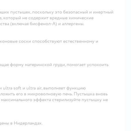
аших пустышек, поскольку это безопасный и инертный
, который не содержит вредные химические
тва (включая бисфенол-А) и аллергены.
коновые соски способствуют естественному и
ющая форму материнской груди, помогает успокоить
tra soft и ultra air, выполняет функцию
оложить его в микроволновую печь. Пустышка вновь
 максимального эффекта стерилизуйте пустышку не
едены в Нидерландах.