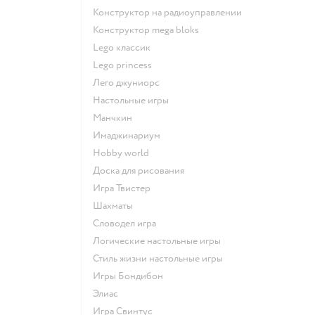
Конструктор на радиоуправлении
Конструктор mega bloks
Lego классик
Lego princess
Лего джуниорс
Настольные игры
Манчкин
Имаджинариум
Hobby world
Доска для рисования
Игра Твистер
Шахматы
Словодел игра
Логические настольные игры
Стиль жизни настольные игры
Игры Бондибон
Элиас
Игра Свинтус