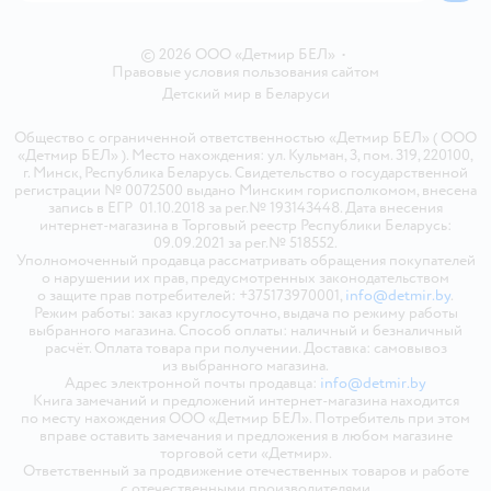
© 2026 ООО «Детмир БЕЛ»
•
Правовые условия пользования сайтом
Детский мир в
Беларуси
Общество с ограниченной ответственностью «Детмир БЕЛ» ( ООО
«Детмир БЕЛ» ). Место нахождения: ул. Кульман, 3, пом. 319, 220100,
г. Минск, Республика Беларусь. Свидетельство о государственной
регистрации № 0072500 выдано Минским горисполкомом, внесена
запись в ЕГР 01.10.2018 за рег.№ 193143448. Дата внесения
интернет-магазина в Торговый реестр Республики Беларусь:
09.09.2021 за рег.№ 518552.
Уполномоченный продавца рассматривать обращения покупателей
о нарушении их прав, предусмотренных законодательством
о защите прав потребителей: +375173970001,
info@detmir.by
.
Режим работы: заказ круглосуточно, выдача по режиму работы
выбранного магазина. Способ оплаты: наличный и безналичный
расчёт. Оплата товара при получении. Доставка: самовывоз
из выбранного магазина.
Адрес электронной почты продавца:
info@detmir.by
Книга замечаний и предложений интернет-магазина находится
по месту нахождения ООО «Детмир БЕЛ». Потребитель при этом
вправе оставить замечания и предложения в любом магазине
торговой сети «Детмир».
Ответственный за продвижение отечественных товаров и работе
с отечественными производителями