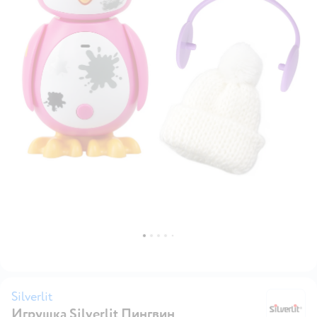
Silverlit
Игрушка Silverlit Пингвин
Si