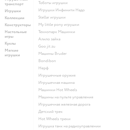
Тоботы игрушки
транспорт
Игрушки Инфинити Надо
Игрушки
Stellar игрушки
Коллекции
my little pony игрушки
Конструкторы
Настольные
Технопарк Машинки
игры
Алило зайка
Куклы
Goo jit zu
Мягкие
Машины Bruder
игрушки
Bondibon
Нерф
Игрушечные оружия
Игрушечная машина
Машинки Hot Wheels
Машины на пульте управления
Игрушечная железная дорога
Детский трек
Hot Wheels треки
Игрушка танк на радиоуправлении