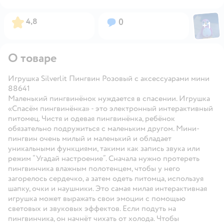
Фото пол
Рейтинг:
Вопросов:
4,8
0
+
1
Откры
О товаре
Игрушка Silverlit Пингвин Розовый с аксессуарами мини
88641
Маленький пингвинёнок нуждается в спасении. Игрушка
«Спасём пингвинёнка» - это электронный интерактивный
питомец. Чистя и одевая пингвинёнка, ребёнок
обязательно подружиться с маленьким другом. Мини-
пингвин очень милый и маленький и обладает
уникальными функциями, такими как запись звука или
режим “Угадай настроение”. Сначала нужно протереть
пингвинчика влажным полотенцем, чтобы у него
загорелось сердечко, а затем одеть питомца, используя
шапку, очки и наушники. Это самая милая интерактивная
игрушка может выражать свои эмоции с помощью
световых и звуковых эффектов. Если подуть на
пингвинчика, он начнёт чихать от холода. Чтобы