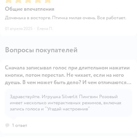
Общие впечатления
Доченька в восторге. Птичка милая очень. Все работает.
01 апреля 2025
·
Елена П.
Вопросы покупателей
Сначала записывал голос при длительном нажатии
кнопки, потом перестал. Не чихает, если на него
дуешь. В чем может быть дело? И чем отличаются
режимы, мы не поняли?
Здравствуйте. Игрушка Silverlit Пингвин Розовый
Открыть вопрос
имеет несколько интерактивных режимов, включая
запись голоса и “Угадай настроение”
1 ответ