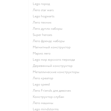
Lego город
Лего star wars
Lego hogwarts
Лего техник
Лего дупло наборы
Super heroes
Лего френдс наборы
Магнитный конструктор
Марио лего
Lego мир юрского периода
Деревянный конструктор
Металлические конструкторы
Лего креатор
Lego speed
Лего Friends для девочек
Конструктор слубан
Лего машины
Lego mindstorms