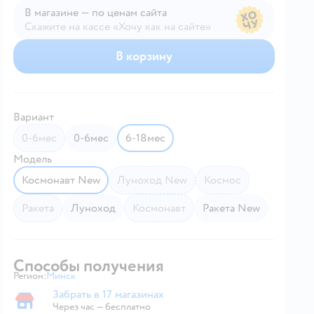
В магазине — по ценам сайта
Скажите на кассе «Хочу как на сайте»
В магазине — по ценам сайта
В корзину
Вариант
0-6мес
0-6мес
6-18мес
Модель
Космонавт New
Луноход New
Космос
Ракета
Луноход
Космонавт
Ракета New
Способы получения
Регион:
Минск
Выбор адреса доставки.
Забрать в 17 магазинах
Забрать в магазине
Через час — бесплатно