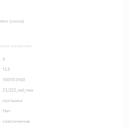
текс (соска)
чных магазинов.
6
15.5
1001013160
23/222_red_new
пустышка
Нет
классическая