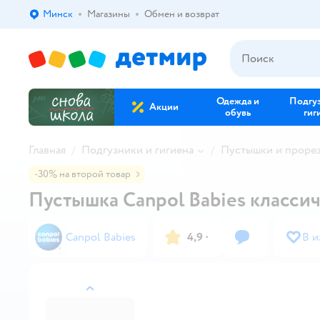
Минск
Магазины
Обмен и возврат
Выбор адреса доставки.
Одежда и
Подгу
Акции
обувь
гиг
Главная
Подгузники и гигиена
Пустышки и проре
-30% на второй товар
Пустышка Canpol Babies классич
Canpol Babies
4,9
·
В и
назад