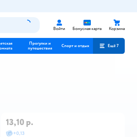
Войти
Бонусная карта
Корзина
етская
Прогулки и
Спорт и отдых
Ещё 7
омната
путешествия
13,10 р.
+
0,13