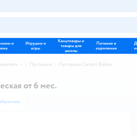
Канцтовары и
зники и
Игрушки и
Питание и
Д
товары для
иена
игры
кормление
к
школы
зыватели
Пустышки
Пустышки Canpol Babies
еская от 6 мес.
збранное