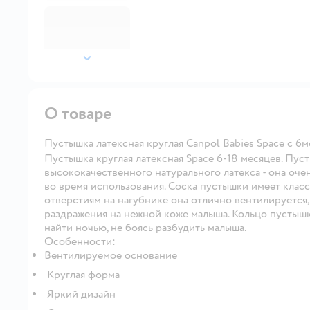
далее
О товаре
Пустышка латексная круглая Canpol Babies Space c 6
Пустышка круглая латексная Space 6-18 месяцев. Пуст
высококачественного натурального латекса - она очен
во время использования. Соска пустышки имеет клас
отверстиям на нагубнике она отлично вентилируется
раздражения на нежной коже малыша. Кольцо пустышки
найти ночью, не боясь разбудить малыша.
Особенности:
Вентилируемое основание
Круглая форма
Яркий дизайн