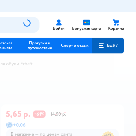
Войти
Бонусная карта
Корзина
етская
Прогулки и
Спорт и отдых
Ещё 7
омната
путешествия
я обуви Erhaft
5,65 р.
61
14,50 р.
−
%
+
0,06
В магазине — по ценам сайта