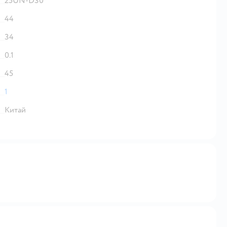
25UN-D30
44
34
0.1
45
1
Китай