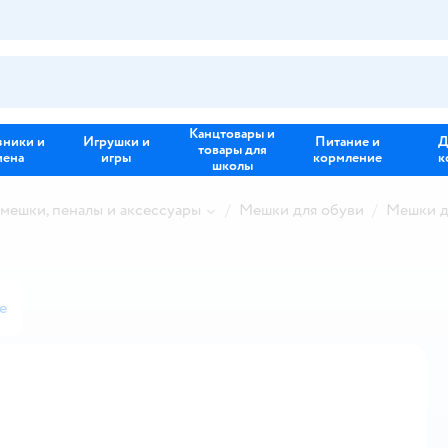
Канцтовары и
зники и
Игрушки и
Питание и
Д
товары для
иена
игры
кормление
к
школы
 мешки, пеналы и аксессуары
Мешки для обуви
Мешки дл
е