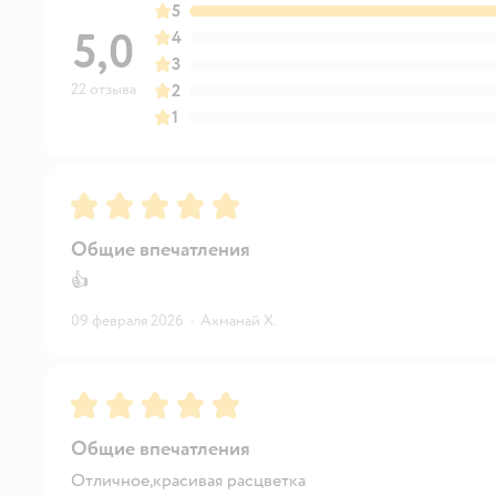
5
5,0
4
3
22 отзыва
2
1
Рейтинг:
5
Общие впечатления
👍
09 февраля 2026
·
Ахманай Х.
Рейтинг:
5
Общие впечатления
Отличное,красивая расцветка