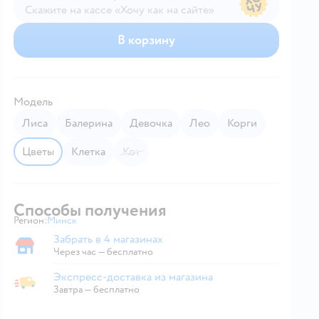
Скажите на кассе «Хочу как на сайте»
В магазине — по ценам сайта
В корзину
Модель
Лиса
Балерина
Девочка
Лео
Корги
Цветы
Клетка
Кот
Способы получения
Регион:
Минск
Выбор адреса доставки.
Забрать в 4 магазинах
Забрать в магазине
Через час — бесплатно
Экспресс-доставка из магазина
Экспресс-доставка из магазина
Завтра
—
бесплатно