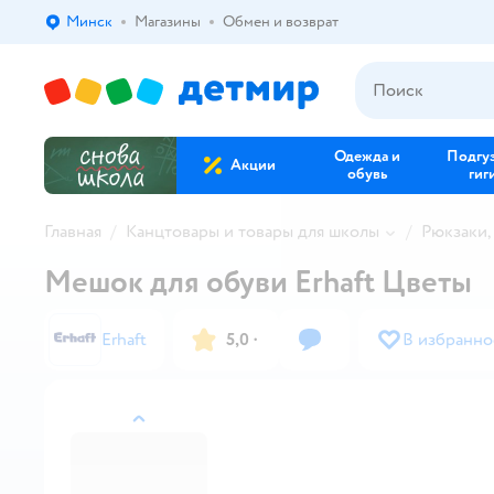
Минск
Магазины
Обмен и возврат
Выбор адреса доставки.
Одежда и
Подгу
Акции
обувь
гиг
Главная
Канцтовары и товары для школы
Рюкзаки,
Мешок для обуви Erhaft Цветы
Erhaft
5,0
·
В избранно
назад