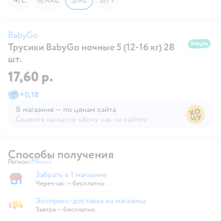
BabyGo
Трусики BabyGo ночные 5 (12-16 кг) 28
B
шт.
17,60 р.
+
0,18
В магазине — по ценам сайта
Скажите на кассе «Хочу как на сайте»
В магазине — по ценам сайта
Способы получения
Регион:
Минск
Выбор адреса доставки.
Забрать в 1 магазине
Забрать в магазине
Через час — бесплатно
Экспресс-доставка из магазина
Экспресс-доставка из магазина
Завтра
—
бесплатно