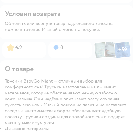
Условия возврата
Обменять или вернуть товар надлежащего качества
можно в течение 14 дней с момента покупки.
Фото по
Фото пользовател
Фото пользо
Рейтинг:
Вопросов:
4,9
0
+
59
Открыть га
О товаре
Трусики BabyGo Night — отличный выбор для
комфортного сна! Трусики изготовлены из дышащих
материалов, которые обеспечивают нежную заботу о
коже малыша. Они надёжно впитывают влагу, сохраняя
сухость всю ночь. Мягкий поясок не давит и не оставляет
следов, а анатомическая форма обеспечивает удобную
посадку. Трусики созданы для спокойного сна и подарят
малышу максимум уюта.
Дышащие материалы