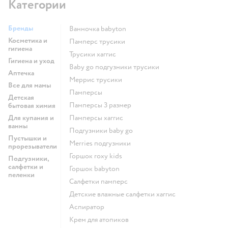
Категории
Бренды
ванночка babyton
Косметика и
памперс трусики
гигиена
трусики хаггис
Гигиена и уход
baby go подгузники трусики
Аптечка
меррис трусики
Все для мамы
памперсы
Детская
памперсы 3 размер
бытовая химия
Для купания и
памперсы хаггис
ванны
подгузники baby go
Пустышки и
merries подгузники
прорезыватели
горшок roxy kids
Подгузники,
салфетки и
горшок babyton
пеленки
салфетки памперс
детские влажные салфетки хаггис
аспиратор
крем для атопиков