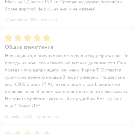
Малышу 2,7, весим 13,5 кг. Прекрасно держат, перешли с
более дорогой фирмы на них и не жалеем!
27 сентября 2025
·
Наталья Г.
Рейтинг:
5
Общие впечатления
Неожиданно, к покупке рекомендую и буду брать еще. По
поводу на ночь сомневаюсь,но вот как дневные топ. Они
правда мягкие,впринцепи как ману. Форма Т. Остаются
сухими,но я меняю каждые 3 часа примерно. Не давит,на
вес 10500 и рост 77 ХL по мне норм, а вот L возможно
оставлял след. В целом как дневные отлично я бы сказала.
Не толстые,ребенок активный ему удобно. Возьму ли я
еще ? Точно ДА!
12 ноября 2025
·
Кристина Б.
Рейтинг:
5