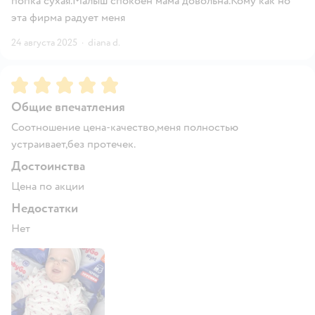
попка сухая.Малыш спокоен мама довольна.Кому как но
эта фирма радует меня
24 августа 2025
·
diana d.
Рейтинг:
5
Общие впечатления
Соотношение цена-качество,меня полностью
устраивает,без протечек.
Достоинства
Цена по акции
Недостатки
Нет