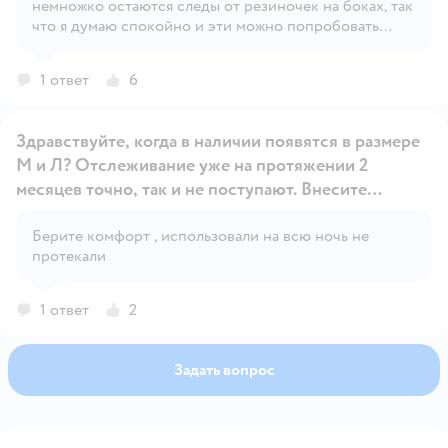
Открыть вопрос
немножко остаются следы от резиночек на боках, так
что я думаю спокойно и эти можно попробовать
взять, а также мне немного не нравится, жидкость по
всему подгузнику не распределяется, после ночи у
1 ответ
6
ребёнка спереди подгузник весь заполнен, а внизу и
в районе попы сухо
Здравствуйте, когда в наличии появятся в размере
М и Л? Отслеживание уже на протяжении 2
месяцев точно, так и не поступают. Внесите
ясность пожалуйста по этому вопросу. Ожидать ли
Открыть вопрос
вобще?
Берите комфорт , использовали на всю ночь не
протекали
1 ответ
2
Задать вопрос