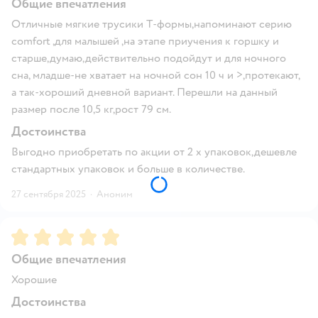
Общие впечатления
Отличные мягкие трусики T-формы,напоминают серию
comfort ,для малышей ,на этапе приучения к горшку и
старше,думаю,действительно подойдут и для ночного
сна, младше-не хватает на ночной сон 10 ч и >,протекают,
а так-хороший дневной вариант. Перешли на данный
размер после 10,5 кг,рост 79 см.
Достоинства
Выгодно приобретать по акции от 2 х упаковок,дешевле
стандартных упаковок и больше в количестве.
27 сентября 2025
·
Аноним
Рейтинг:
5
Общие впечатления
Хорошие
Достоинства