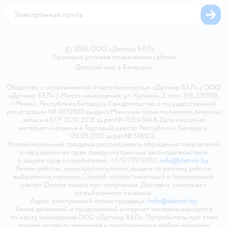
Карта сайта
© 2026 ООО «Детмир БЕЛ»
•
Правовые условия пользования сайтом
Детский мир в
Беларуси
Общество с ограниченной ответственностью «Детмир БЕЛ» ( ООО
«Детмир БЕЛ» ). Место нахождения: ул. Кульман, 3, пом. 319, 220100,
г. Минск, Республика Беларусь. Свидетельство о государственной
регистрации № 0072500 выдано Минским горисполкомом, внесена
запись в ЕГР 01.10.2018 за рег.№ 193143448. Дата внесения
интернет-магазина в Торговый реестр Республики Беларусь:
09.09.2021 за рег.№ 518552.
Уполномоченный продавца рассматривать обращения покупателей
о нарушении их прав, предусмотренных законодательством
о защите прав потребителей: +375173970001,
info@detmir.by
.
Режим работы: заказ круглосуточно, выдача по режиму работы
выбранного магазина. Способ оплаты: наличный и безналичный
расчёт. Оплата товара при получении. Доставка: самовывоз
из выбранного магазина.
Адрес электронной почты продавца:
info@detmir.by
Книга замечаний и предложений интернет-магазина находится
по месту нахождения ООО «Детмир БЕЛ». Потребитель при этом
вправе оставить замечания и предложения в любом магазине