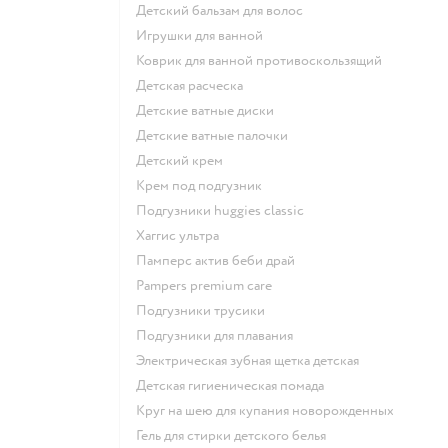
детский бальзам для волос
игрушки для ванной
коврик для ванной противоскользящий
детская расческа
детские ватные диски
детские ватные палочки
детский крем
крем под подгузник
подгузники huggies classic
хаггис ультра
памперс актив беби драй
pampers premium care
подгузники трусики
подгузники для плавания
электрическая зубная щетка детская
детская гигиеническая помада
круг на шею для купания новорожденных
гель для стирки детского белья