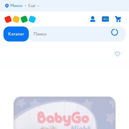
Минск
Ещё
Выбор адреса доставки.
Каталог
В избр