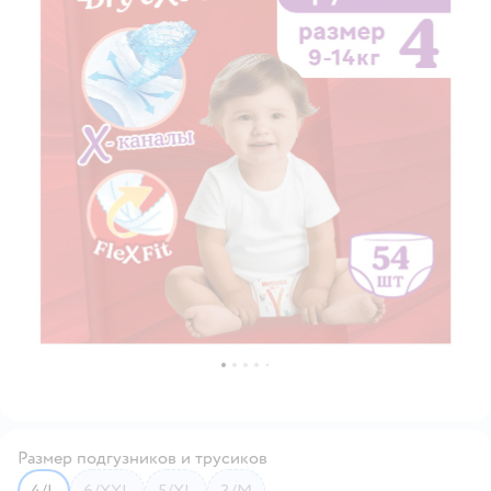
Размер подгузников и трусиков
4/L
6/XXL
5/XL
3/M