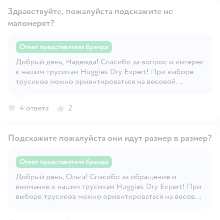
Здравствуйте, пожалуйста подскажите не
маломерят?
Ответ представителя бренда
Добрый день, Надежда! Спасибо за вопрос и интерес
Открыть вопрос
к нашим трусикам Huggies Dry Expert! При выборе
трусиков можно ориентироваться на весовой
диапазон, указанный на пачке. Однако, несмотря на
весовые рамки, указанные на упаковке, малыши могут
4 ответа
2
быть довольно разными по комплекции. Если
выбранный Вами размер Вашему малышу мал, мы
рекомендуем перейти на следующий и учитывать эти
Подскажите пожалуйста они идут размер в размер?
особенности нашей продукции в дальнейшем.
Надеемся, что наш ответ был полезным!😊 С любыми
дополнительными вопросами Вы всегда можете
Ответ представителя бренда
обратиться на горячую линию Huggies – 8-800-200-
Добрый день, Ольга! Спасибо за обращение и
57-57 С уважением, Ваш Huggies
Открыть вопрос
внимание к нашим трусикам Huggies Dry Expert! При
выборе трусиков можно ориентироваться на весовой
диапазон, указанный на пачке. Однако, несмотря на
весовые рамки, указанные на упаковке, малыши могут