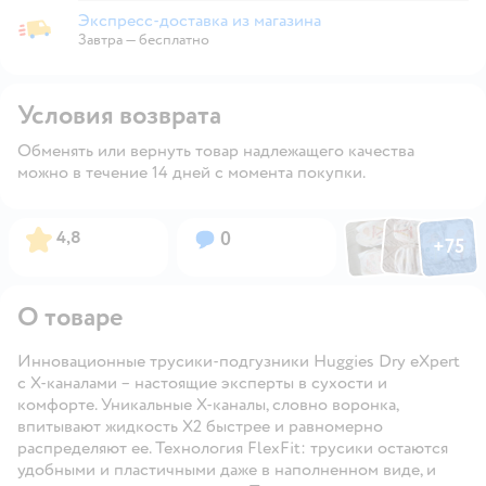
Экспресс-доставка из магазина
Экспресс-доставка из магазина
Завтра
—
бесплатно
Условия возврата
Обменять или вернуть товар надлежащего качества
можно в течение 14 дней с момента покупки.
Фото по
Фото пользовател
Фото пользо
Рейтинг:
Вопросов:
4,8
0
+
75
Открыть га
О товаре
Инновационные трусики-подгузники Huggies Dry eXpert
с Х-каналами – настоящие эксперты в сухости и
комфорте. Уникальные Х-каналы, словно воронка,
впитывают жидкость Х2 быстрее и равномерно
распределяют ее. Технология FlexFit: трусики остаются
удобными и пластичными даже в наполненном виде, и