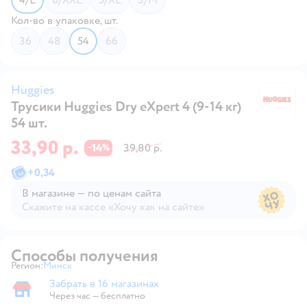
Кол-во в упаковке, шт.
36
48
54
66
Huggies
Трусики Huggies Dry eXpert 4 (9-14 кг)
Hu
54 шт.
33,90 р.
14
39,80 р.
−
%
+
0,34
В магазине — по ценам сайта
Скажите на кассе «Хочу как на сайте»
В магазине — по ценам сайта
Способы получения
Регион:
Минск
Выбор адреса доставки.
Забрать в 16 магазинах
Забрать в магазине
Через час — бесплатно