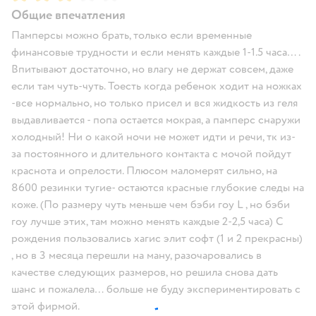
Общие впечатления
Памперсы можно брать, только если временные
финансовые трудности и если менять каждые 1-1.5 часа….
Впитывают достаточно, но влагу не держат совсем, даже
если там чуть-чуть. Тоесть когда ребенок ходит на ножках
-все нормально, но только присел и вся жидкость из геля
выдавливается - попа остается мокрая, а памперс снаружи
холодный! Ни о какой ночи не может идти и речи, тк из-
за постоянного и длительного контакта с мочой пойдут
краснота и опрелости. Плюсом маломерят сильно, на
8600 резинки тугие- остаются красные глубокие следы на
коже. (По размеру чуть меньше чем бэби гоу L , но бэби
гоу лучше этих, там можно менять каждые 2-2,5 часа) С
рождения пользовались хагис элит софт (1 и 2 прекрасны)
, но в 3 месяца перешли на ману, разочаровались в
качестве следующих размеров, но решила снова дать
шанс и пожалела… больше не буду экспериментировать с
этой фирмой.