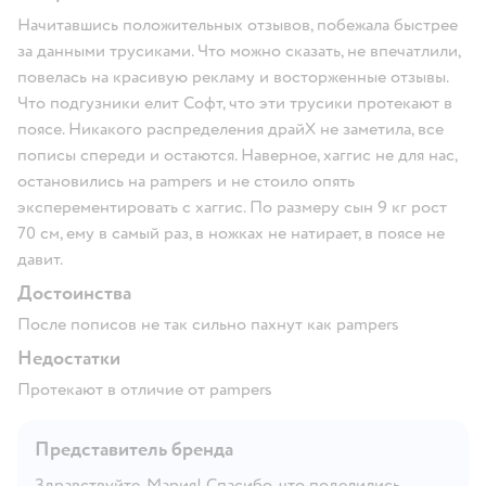
Начитавшись положительных отзывов, побежала быстрее
за данными трусиками. Что можно сказать, не впечатлили,
повелась на красивую рекламу и восторженные отзывы.
Что подгузники елит Софт, что эти трусики протекают в
поясе. Никакого распределения драйХ не заметила, все
пописы спереди и остаются. Наверное, хаггис не для нас,
остановились на pampers и не стоило опять
эксперементировать с хаггис. По размеру сын 9 кг рост
70 см, ему в самый раз, в ножках не натирает, в поясе не
давит.
Достоинства
После пописов не так сильно пахнут как pampers
Недостатки
Протекают в отличие от pampers
Представитель бренда
Здравствуйте, Мария! Спасибо, что поделились