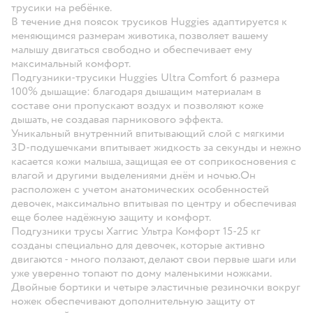
трусики на ребёнке.
В течение дня поясок трусиков Huggies адаптируется к
меняющимся размерам животика, позволяет вашему
малышу двигаться свободно и обеспечивает ему
максимальный комфорт.
Подгузники-трусики Huggies Ultra Comfort 6 размера
100% дышащие: благодаря дышащим материалам в
составе они пропускают воздух и позволяют коже
дышать, не создавая парникового эффекта.
Уникальный внутренний впитывающий слой с мягкими
3D-подушечками впитывает жидкость за секунды и нежно
касается кожи малыша, защищая ее от соприкосновения с
влагой и другими выделениями днём и ночью.Он
расположен с учетом анатомических особенностей
девочек, максимально впитывая по центру и обеспечивая
еще более надёжную защиту и комфорт.
Подгузники трусы Хаггис Ультра Комфорт 15-25 кг
созданы специально для девочек, которые активно
двигаются - много ползают, делают свои первые шаги или
уже уверенно топают по дому маленькими ножками.
Двойные бортики и четыре эластичные резиночки вокруг
ножек обеспечивают дополнительную защиту от