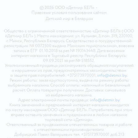
© 2026 ООО «Детмир БЕЛ»
•
Правовые условия пользования сайтом
Детский мир в
Беларуси
Общество с ограниченной ответственностью «Детмир БЕЛ» ( ООО
«Детмир БЕЛ» ). Место нахождения: ул. Кульман, 3, пом. 319, 220100,
г. Минск, Республика Беларусь. Свидетельство о государственной
регистрации № 0072500 выдано Минским горисполкомом, внесена
запись в ЕГР 01.10.2018 за рег.№ 193143448. Дата внесения
интернет-магазина в Торговый реестр Республики Беларусь:
09.09.2021 за рег.№ 518552.
Уполномоченный продавца рассматривать обращения покупателей
о нарушении их прав, предусмотренных законодательством
о защите прав потребителей: +375173970001,
info@detmir.by
.
Режим работы: заказ круглосуточно, выдача по режиму работы
выбранного магазина. Способ оплаты: наличный и безналичный
расчёт. Оплата товара при получении. Доставка: самовывоз
из выбранного магазина.
Адрес электронной почты продавца:
info@detmir.by
Книга замечаний и предложений интернет-магазина находится
по месту нахождения ООО «Детмир БЕЛ». Потребитель при этом
вправе оставить замечания и предложения в любом магазине
торговой сети «Детмир».
Ответственный за продвижение отечественных товаров и работе
с отечественными производителями
Добрицкий Павел Валерьевич тел. +375173970001 доб.213