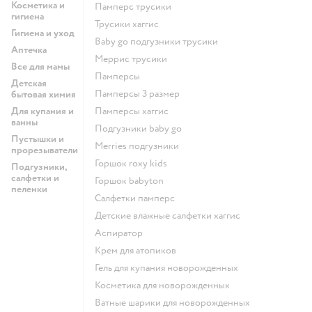
Косметика и
памперс трусики
гигиена
трусики хаггис
Гигиена и уход
baby go подгузники трусики
Аптечка
меррис трусики
Все для мамы
памперсы
Детская
памперсы 3 размер
бытовая химия
Для купания и
памперсы хаггис
ванны
подгузники baby go
Пустышки и
merries подгузники
прорезыватели
горшок roxy kids
Подгузники,
салфетки и
горшок babyton
пеленки
салфетки памперс
детские влажные салфетки хаггис
аспиратор
крем для атопиков
гель для купания новорожденных
косметика для новорожденных
ватные шарики для новорожденных