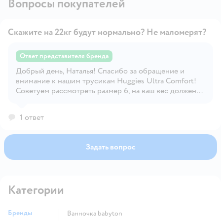
Вопросы покупателей
Скажите на 22кг будут нормально? Не маломерят?
Ответ представителя бренда
Добрый день, Наталья! Спасибо за обращение и
Открыть вопрос
внимание к нашим трусикам Huggies Ultra Comfort!
Советуем рассмотреть размер 6, на ваш вес должен
подойти При выборе трусиков можно
ориентироваться на весовой диапазон, указанный на
1 ответ
пачке. Однако, несмотря на весовые рамки,
указанные на упаковке, малыши могут быть довольно
разными по комплекции. Если выбранный Вами
Задать вопрос
размер Вашему ребенку мал, мы рекомендуем
перейти на следующий и учитывать эти особенности
нашей продукции в дальнейшем. Надеемся, что наш
ответ был полезным!😊 С любыми дополнительными
Категории
вопросами Вы всегда можете обратиться на горячую
линию Huggies – 8-800-200-57-57. Ваш Huggies
Бренды
ванночка babyton