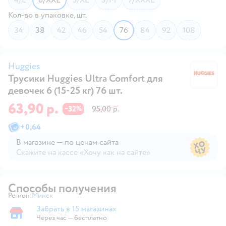
Кол-во в упаковке, шт.
34
38
42
46
54
76
84
92
108
Huggies
Трусики Huggies Ultra Comfort для
Hu
девочек 6 (15-25 кг) 76 шт.
63,90 р.
32
95,00 р.
−
%
+
0,64
В магазине — по ценам сайта
Скажите на кассе «Хочу как на сайте»
В магазине — по ценам сайта
Способы получения
Регион:
Минск
Выбор адреса доставки.
Забрать в 15 магазинах
Забрать в магазине
Через час — бесплатно