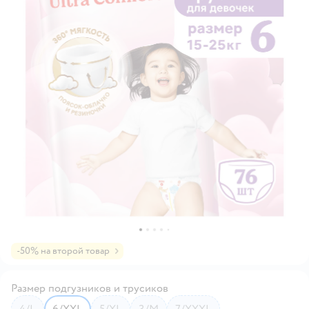
-50% на второй товар
Размер подгузников и трусиков
4/L
6/XXL
5/XL
3/M
7/XXXL