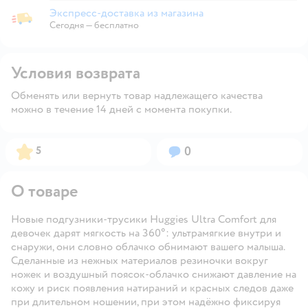
Экспресс-доставка из магазина
Экспресс-доставка из магазина
Сегодня
—
бесплатно
Условия возврата
Обменять или вернуть товар надлежащего качества
можно в течение 14 дней с момента покупки.
Рейтинг:
Вопросов:
5
0
О товаре
Новые подгузники-трусики Huggies Ultra Comfort для
девочек дарят мягкость на 360°: ультрамягкие внутри и
снаружи, они словно облачко обнимают вашего малыша.
Сделанные из нежных материалов резиночки вокруг
ножек и воздушный поясок-облачко снижают давление на
кожу и риск появления натираний и красных следов даже
при длительном ношении, при этом надёжно фиксируя