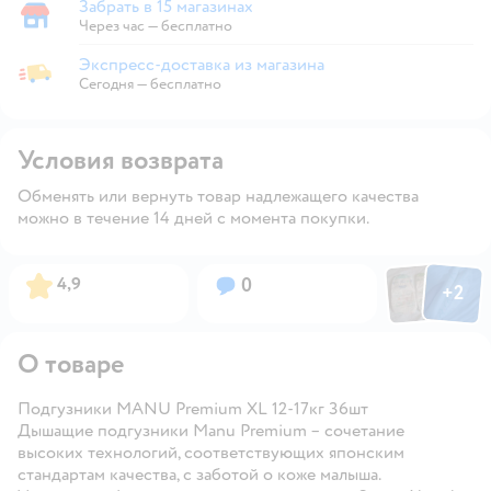
Забрать в 15 магазинах
Забрать в магазине
Через час — бесплатно
Экспресс-доставка из магазина
Экспресс-доставка из магазина
Сегодня
—
бесплатно
Условия возврата
Обменять или вернуть товар надлежащего качества
можно в течение 14 дней с момента покупки.
Фото пользов
Фото по
Рейтинг:
Вопросов:
4,9
0
+
2
Открыть
О товаре
Подгузники MANU Premium XL 12-17кг 36шт
Дышащие подгузники Manu Premium – сочетание
высоких технологий, соответствующих японским
стандартам качества, с заботой о коже малыша.