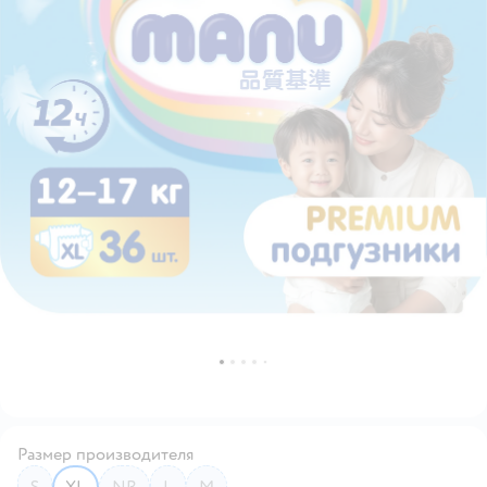
Размер производителя
S
XL
NB
L
M