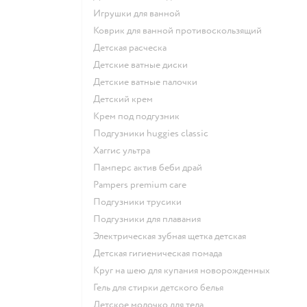
игрушки для ванной
коврик для ванной противоскользящий
детская расческа
детские ватные диски
детские ватные палочки
детский крем
крем под подгузник
подгузники huggies classic
хаггис ультра
памперс актив беби драй
pampers premium care
подгузники трусики
подгузники для плавания
электрическая зубная щетка детская
детская гигиеническая помада
круг на шею для купания новорожденных
гель для стирки детского белья
детское молочко для тела