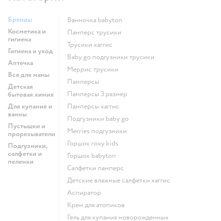
Бренды
ванночка babyton
Косметика и
памперс трусики
гигиена
трусики хаггис
Гигиена и уход
baby go подгузники трусики
Аптечка
меррис трусики
Все для мамы
памперсы
Детская
памперсы 3 размер
бытовая химия
Для купания и
памперсы хаггис
ванны
подгузники baby go
Пустышки и
merries подгузники
прорезыватели
горшок roxy kids
Подгузники,
салфетки и
горшок babyton
пеленки
салфетки памперс
детские влажные салфетки хаггис
аспиратор
крем для атопиков
гель для купания новорожденных