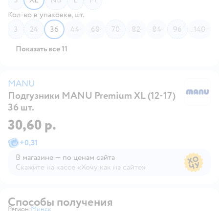
Кол-во в упаковке, шт.
3
24
36
44
60
70
82
84
96
140
Показать все 11
MANU
Подгузники MANU Premium XL (12-17)
M
36 шт.
30,60 р.
+
0,31
В магазине — по ценам сайта
Скажите на кассе «Хочу как на сайте»
В магазине — по ценам сайта
Способы получения
Регион:
Минск
Выбор адреса доставки.