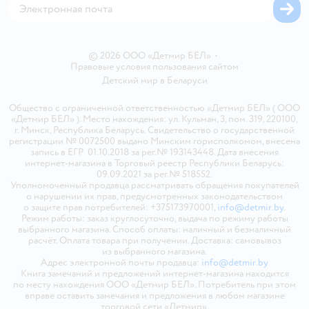
© 2026 ООО «Детмир БЕЛ»
•
Правовые условия пользования сайтом
Детский мир в
Беларуси
Общество с ограниченной ответственностью «Детмир БЕЛ» ( ООО
«Детмир БЕЛ» ). Место нахождения: ул. Кульман, 3, пом. 319, 220100,
г. Минск, Республика Беларусь. Свидетельство о государственной
регистрации № 0072500 выдано Минским горисполкомом, внесена
запись в ЕГР 01.10.2018 за рег.№ 193143448. Дата внесения
интернет-магазина в Торговый реестр Республики Беларусь:
09.09.2021 за рег.№ 518552.
Уполномоченный продавца рассматривать обращения покупателей
о нарушении их прав, предусмотренных законодательством
о защите прав потребителей: +375173970001,
info@detmir.by
.
Режим работы: заказ круглосуточно, выдача по режиму работы
выбранного магазина. Способ оплаты: наличный и безналичный
расчёт. Оплата товара при получении. Доставка: самовывоз
из выбранного магазина.
Адрес электронной почты продавца:
info@detmir.by
Книга замечаний и предложений интернет-магазина находится
по месту нахождения ООО «Детмир БЕЛ». Потребитель при этом
вправе оставить замечания и предложения в любом магазине
торговой сети «Детмир».