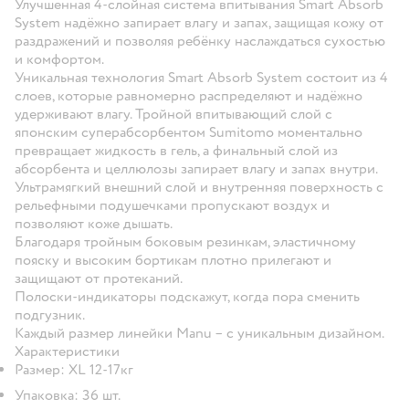
Улучшенная 4-слойная система впитывания Smart Absorb
System надёжно запирает влагу и запах, защищая кожу от
раздражений и позволяя ребёнку наслаждаться сухостью
и комфортом.
Уникальная технология Smart Absorb System состоит из 4
слоев, которые равномерно распределяют и надёжно
удерживают влагу. Тройной впитывающий слой с
японским суперабсорбентом Sumitomo моментально
превращает жидкость в гель, а финальный слой из
абсорбента и целлюлозы запирает влагу и запах внутри.
Ультрамягкий внешний слой и внутренняя поверхность с
рельефными подушечками пропускают воздух и
позволяют коже дышать.
Благодаря тройным боковым резинкам, эластичному
пояску и высоким бортикам плотно прилегают и
защищают от протеканий.
Полоски-индикаторы подскажут, когда пора сменить
подгузник.
Каждый размер линейки Manu – с уникальным дизайном.
Характеристики
Размер: XL 12-17кг
Упаковка: 36 шт.