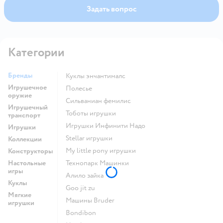
Задать вопрос
Категории
Бренды
Куклы энчантималс
Игрушечное
Полесье
оружие
Сильваниан фемилис
Игрушечный
Тоботы игрушки
транспорт
Игрушки Инфинити Надо
Игрушки
Stellar игрушки
Коллекции
my little pony игрушки
Конструкторы
Настольные
Технопарк Машинки
игры
Алило зайка
Куклы
Goo jit zu
Мягкие
Машины Bruder
игрушки
Bondibon