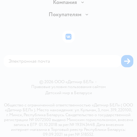
Доставка и оплата
Компания
Обмен и возврат товара
Вакансии
Покупателям
Правила продажи
Подарочные карты
Политика конфиденциальности
Бонусные карты
Политика использования файлов cookie
ВКонтакте
Блог
Обратная связь
Магазины сети
Карта сайта
© 2026 ООО «Детмир БЕЛ»
•
Правовые условия пользования сайтом
Детский мир в
Беларуси
Общество с ограниченной ответственностью «Детмир БЕЛ» ( ООО
«Детмир БЕЛ» ). Место нахождения: ул. Кульман, 3, пом. 319, 220100,
г. Минск, Республика Беларусь. Свидетельство о государственной
регистрации № 0072500 выдано Минским горисполкомом, внесена
запись в ЕГР 01.10.2018 за рег.№ 193143448. Дата внесения
интернет-магазина в Торговый реестр Республики Беларусь:
09.09.2021 за рег.№ 518552.