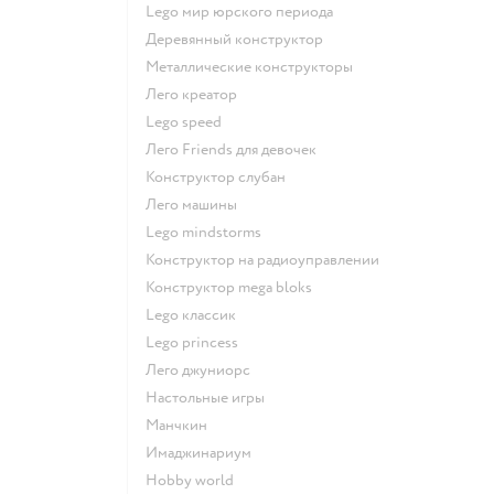
Lego мир юрского периода
Деревянный конструктор
Металлические конструкторы
Лего креатор
Lego speed
Лего Friends для девочек
Конструктор слубан
Лего машины
Lego mindstorms
Конструктор на радиоуправлении
Конструктор mega bloks
Lego классик
Lego princess
Лего джуниорс
Настольные игры
Манчкин
Имаджинариум
Hobby world