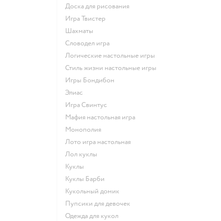
Доска для рисования
Игра Твистер
Шахматы
Словодел игра
Логические настольные игры
Стиль жизни настольные игры
Игры Бондибон
Элиас
Игра Свинтус
Мафия настольная игра
Монополия
Лото игра настольная
Лол куклы
Куклы
Куклы Барби
Кукольный домик
Пупсики для девочек
Одежда для кукол