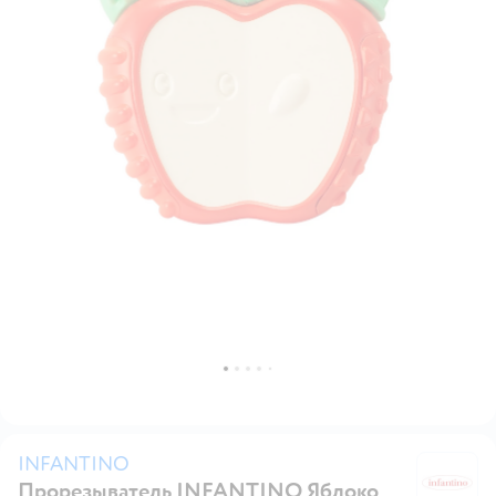
INFANTINO
Прорезыватель INFANTINO Яблоко
I