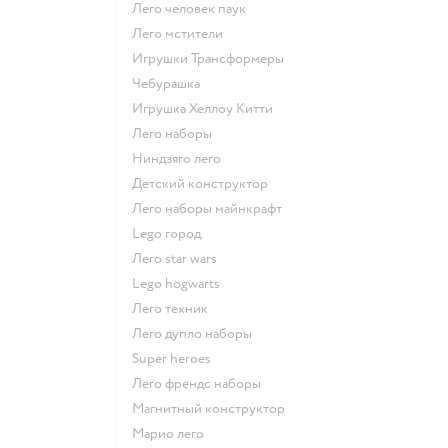
Лего человек паук
Лего мстители
Игрушки Трансформеры
Чебурашка
Игрушка Хеллоу Китти
Лего наборы
Ниндзяго лего
Детский конструктор
Лего наборы майнкрафт
Lego город
Лего star wars
Lego hogwarts
Лего техник
Лего дупло наборы
Super heroes
Лего френдс наборы
Магнитный конструктор
Марио лего