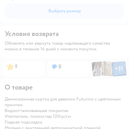
Выбрать размер
Условия возврата
Обменять или вернуть товар надлежащего качества
можно в течение 14 дней с момента покупки.
Фото по
Фото пользовател
Фото пользо
Рейтинг:
Вопросов:
5
0
+
31
Открыть га
О товаре
Демисезонная куртка для девочки Futurino с цветочным
принтом.
Водоотталкивающее покрытие
Утеплитель: полиэстер 120гр/см
Гладкая подкладка
Молния с внутренней ветрозащитной планкой