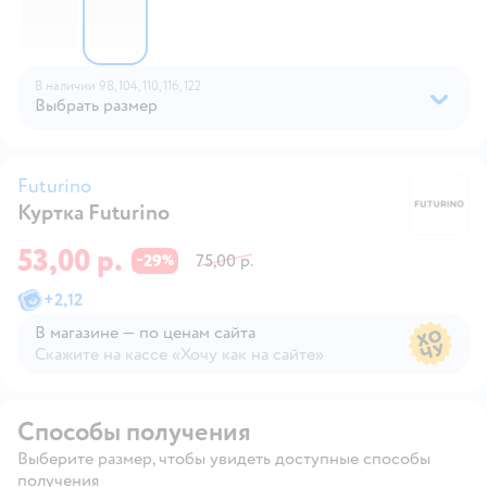
В наличии
98,
104,
110,
116,
122
Выбрать размер
Futurino
Куртка Futurino
Fu
53,00 р.
29
75,00 р.
−
%
+
2,12
В магазине — по ценам сайта
Скажите на кассе «Хочу как на сайте»
В магазине — по ценам сайта
Способы получения
Выберите размер, чтобы увидеть доступные способы
получения