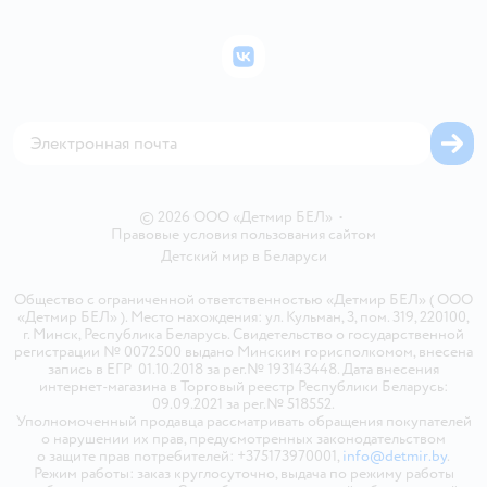
Подарочные карты
Политика конфиденциальности
Бонусные карты
Политика использования файлов cookie
ВКонтакте
Блог
Обратная связь
Магазины сети
Карта сайта
© 2026 ООО «Детмир БЕЛ»
•
Правовые условия пользования сайтом
Детский мир в
Беларуси
Общество с ограниченной ответственностью «Детмир БЕЛ» ( ООО
«Детмир БЕЛ» ). Место нахождения: ул. Кульман, 3, пом. 319, 220100,
г. Минск, Республика Беларусь. Свидетельство о государственной
регистрации № 0072500 выдано Минским горисполкомом, внесена
запись в ЕГР 01.10.2018 за рег.№ 193143448. Дата внесения
интернет-магазина в Торговый реестр Республики Беларусь:
09.09.2021 за рег.№ 518552.
Уполномоченный продавца рассматривать обращения покупателей
о нарушении их прав, предусмотренных законодательством
о защите прав потребителей: +375173970001,
info@detmir.by
.
Режим работы: заказ круглосуточно, выдача по режиму работы