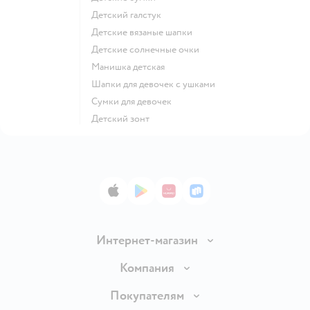
Детский галстук
Детские вязаные шапки
Детские солнечные очки
Манишка детская
Шапки для девочек с ушками
Сумки для девочек
Детский зонт
App Store
Google Play
AppGallery
RuStore
Интернет-магазин
Доставка и оплата
Компания
Обмен и возврат товара
Вакансии
Покупателям
Правила продажи