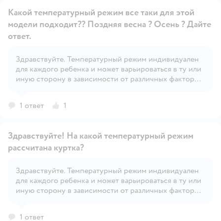
Какой температурный режим все таки для этой
модели подходит?? Поздняя весна ? Осень ? Дайте
ответ.
Здравствуйте. Температурный режим индивидуален
Открыть вопрос
для каждого ребенка и может варьироваться в ту или
иную сторону в зависимости от различных факторов
– солнечная или пасмурная погода, сильно ветрено
или нет, индивидуальная терморегуляция и
1 ответ
1
активность ребенка и т.д.
Здравствуйте! На какой температурный режим
рассчитана куртка?
Здравствуйте. Температурный режим индивидуален
Открыть вопрос
для каждого ребенка и может варьироваться в ту или
иную сторону в зависимости от различных факторов
– солнечная или пасмурная погода, сильно ветрено
или нет, индивидуальная терморегуляция и
1 ответ
активность ребенка и т.д.