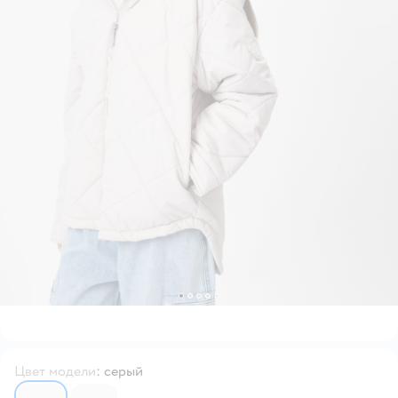
Цвет модели
:
серый
6744891
6744892