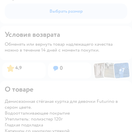
Выбрать размер
Условия возврата
Обменять или вернуть товар надлежащего качества
можно в течение 14 дней с момента покупки.
Фото по
Фото пользовател
Фото пользо
Рейтинг:
Вопросов:
4,9
0
+
7
Открыть га
О товаре
Демисезонная стёганая куртка для девочки Futurino в
сером цвете.
Водоотталкивающее покрытие
Утеплитель: полиэстер 120г
Гладкая подкладка
Капюшон со шнурком-утяжкой