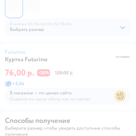
В наличии
128,
134,
140,
146,
152,
158,
164
Выбрать размер
Futurino
Куртка Futurino
Fu
76,00 р.
30
109,00 р.
−
%
+
3,04
В магазине — по ценам сайта
Скажите на кассе «Хочу как на сайте»
В магазине — по ценам сайта
Способы получения
Выберите размер, чтобы увидеть доступные способы
получения