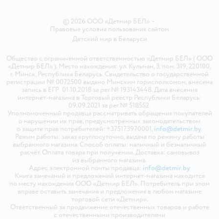
© 2026 ООО «Детмир БЕЛ»
•
Правовые условия пользования сайтом
Детский мир в
Беларуси
Общество с ограниченной ответственностью «Детмир БЕЛ» ( ООО
«Детмир БЕЛ» ). Место нахождения: ул. Кульман, 3, пом. 319, 220100,
г. Минск, Республика Беларусь. Свидетельство о государственной
регистрации № 0072500 выдано Минским горисполкомом, внесена
запись в ЕГР 01.10.2018 за рег.№ 193143448. Дата внесения
интернет-магазина в Торговый реестр Республики Беларусь:
09.09.2021 за рег.№ 518552.
Уполномоченный продавца рассматривать обращения покупателей
о нарушении их прав, предусмотренных законодательством
о защите прав потребителей: +375173970001,
info@detmir.by
.
Режим работы: заказ круглосуточно, выдача по режиму работы
выбранного магазина. Способ оплаты: наличный и безналичный
расчёт. Оплата товара при получении. Доставка: самовывоз
из выбранного магазина.
Адрес электронной почты продавца:
info@detmir.by
Книга замечаний и предложений интернет-магазина находится
по месту нахождения ООО «Детмир БЕЛ». Потребитель при этом
вправе оставить замечания и предложения в любом магазине
торговой сети «Детмир».
Ответственный за продвижение отечественных товаров и работе
с отечественными производителями