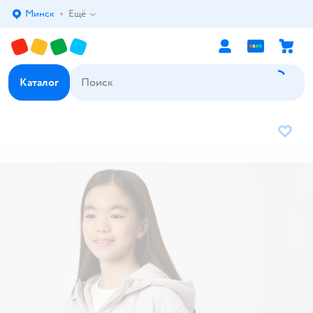
Минск
Ещё
Выбор адреса доставки.
Каталог
В избр