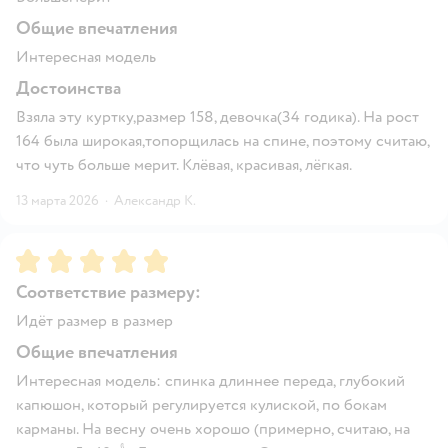
Общие впечатления
Интересная модель
Достоинства
Взяла эту куртку,размер 158, девочка(34 годика). На рост
164 была широкая,топорщилась на спине, поэтому считаю,
что чуть больше мерит. Клёвая, красивая, лёгкая.
13 марта 2026
·
Александр К.
Рейтинг:
5
Соответствие размеру:
Идёт размер в размер
Общие впечатления
Интересная модель: спинка длиннее переда, глубокий
капюшон, который регулируется кулиской, по бокам
карманы. На весну очень хорошо (примерно, считаю, на