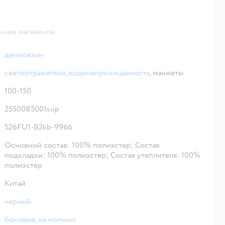
чных магазинов.
демисезон
светоотражатели
,
водонепроницаемость
,
манжеты
100-150
2550085001sup
S26FU1-B2kb-9966
Основной состав: 100% полиэстер; Состав
подкладки: 100% полиэстер; Состав утеплителя: 100%
полиэстер
Китай
черный
боковые
,
на молнии