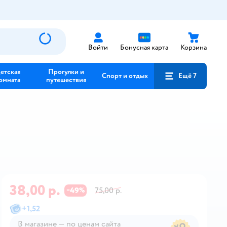
Войти
Бонусная карта
Корзина
етская
Прогулки и
Спорт и отдых
Ещё 7
омната
путешествия
38,00 р.
49
75,00 р.
−
%
+
1,52
В магазине — по ценам сайта