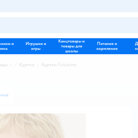
Канцтовары и
зники и
Игрушки и
Питание и
Д
товары для
иена
игры
кормление
к
школы
жда
Куртки
Куртки Futurino
нное