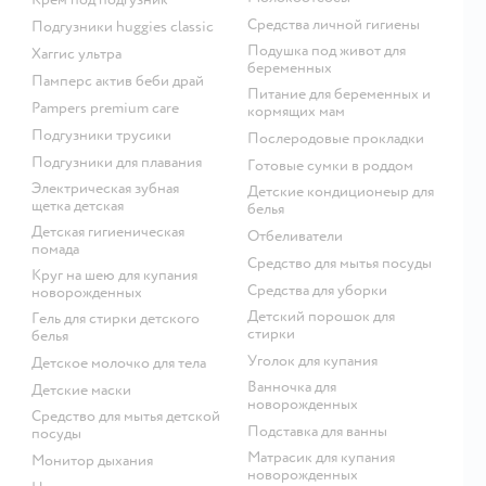
средства личной гигиены
подгузники huggies classic
подушка под живот для
хаггис ультра
беременных
памперс актив беби драй
питание для беременных и
pampers premium care
кормящих мам
подгузники трусики
послеродовые прокладки
подгузники для плавания
готовые сумки в роддом
электрическая зубная
детские кондиционеыр для
щетка детская
белья
детская гигиеническая
отбеливатели
помада
средство для мытья посуды
круг на шею для купания
средства для уборки
новорожденных
детский порошок для
гель для стирки детского
стирки
белья
уголок для купания
детское молочко для тела
ванночка для
детские маски
новорожденных
средство для мытья детской
подставка для ванны
посуды
матрасик для купания
монитор дыхания
новорожденных