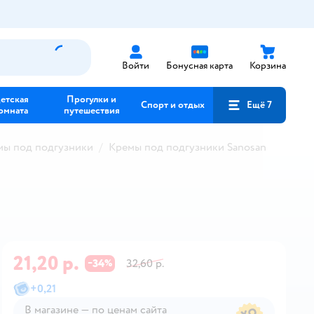
Войти
Бонусная карта
Корзина
етская
Прогулки и
Спорт и отдых
Ещё 7
омната
путешествия
мы под подгузники
Кремы под подгузники Sanosan
21,20 р.
34
32,60 р.
−
%
+
0,21
В магазине — по ценам сайта