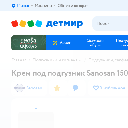
Минск
Магазины
Обмен и возврат
Выбор адреса доставки.
Одежда и
Подгу
Акции
обувь
гиг
Главная
Подгузники и гигиена
Подгузники, салфе
Крем под подгузник Sanosan 150
Sanosan
В избранное
назад