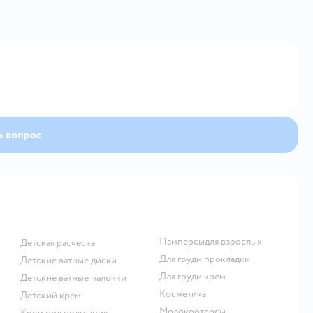
Открыть вопрос
ь вопрос
памперсыдля взрослых
детская расческа
для груди прокладки
детские ватные диски
для груди крем
детские ватные палочки
косметика
детский крем
Молокоотсосы
крем под подгузник