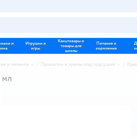
Канцтовары и
зники и
Игрушки и
Питание и
Д
товары для
иена
игры
кормление
к
школы
тки и пеленки
Присыпки и кремы под подгузник
Кре
 мл