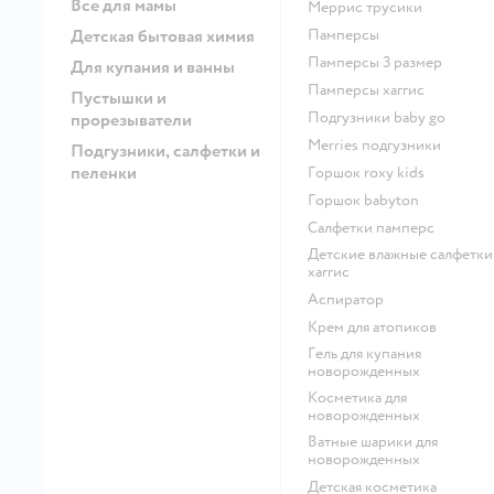
Все для мамы
меррис трусики
Детская бытовая химия
памперсы
памперсы 3 размер
Для купания и ванны
памперсы хаггис
Пустышки и
подгузники baby go
прорезыватели
merries подгузники
Подгузники, салфетки и
пеленки
горшок roxy kids
горшок babyton
салфетки памперс
детские влажные салфетки
хаггис
аспиратор
крем для атопиков
гель для купания
новорожденных
косметика для
новорожденных
ватные шарики для
новорожденных
детская косметика