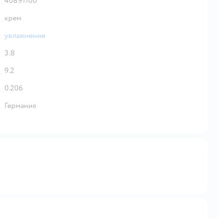
40891100
крем
увлажнение
3.8
9.2
0.206
Германия