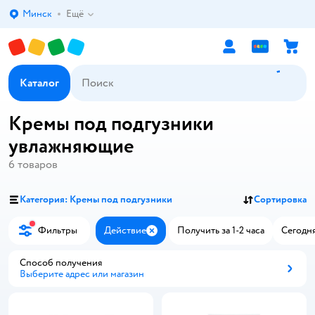
Минск
Ещё
Выбор адреса доставки.
Каталог
Кремы под подгузники
увлажняющие
6
товаров
Категория: Кремы под подгузники
Сортировка
Фильтры
Действие
Получить за 1-2 часа
Сегодня
Закрыть
Способ получения
Выберите адрес или магазин
Способ получения