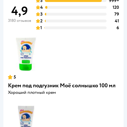
5
999+
4,9
4
120
3
79
3180 отзывов
2
41
1
6
5
Крем под подгузник Моё солнышко 100 мл
Хороший плотный крем