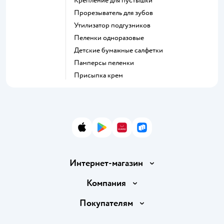
крепление для пустышки
прорезыватель для зубов
утилизатор подгузников
пеленки одноразовые
детские бумажные салфетки
памперсы пеленки
присыпка крем
App Store
Google Play
AppGallery
RuStore
Интернет-магазин
Доставка и оплата
Компания
Обмен и возврат товара
Вакансии
Покупателям
Правила продажи
Подарочные карты
Политика конфиденциальности