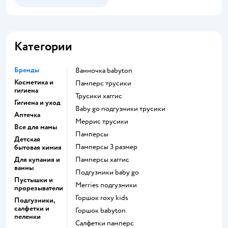
Категории
Бренды
ванночка babyton
Косметика и
памперс трусики
гигиена
трусики хаггис
Гигиена и уход
baby go подгузники трусики
Аптечка
меррис трусики
Все для мамы
памперсы
Детская
памперсы 3 размер
бытовая химия
Для купания и
памперсы хаггис
ванны
подгузники baby go
Пустышки и
merries подгузники
прорезыватели
горшок roxy kids
Подгузники,
салфетки и
горшок babyton
пеленки
салфетки памперс