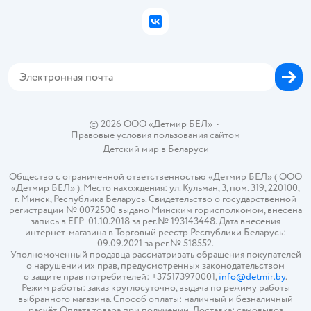
Бонусные карты
Политика использования файлов cookie
ВКонтакте
Блог
Обратная связь
Магазины сети
Карта сайта
© 2026 ООО «Детмир БЕЛ»
•
Правовые условия пользования сайтом
Детский мир в
Беларуси
Общество с ограниченной ответственностью «Детмир БЕЛ» ( ООО
«Детмир БЕЛ» ). Место нахождения: ул. Кульман, 3, пом. 319, 220100,
г. Минск, Республика Беларусь. Свидетельство о государственной
регистрации № 0072500 выдано Минским горисполкомом, внесена
запись в ЕГР 01.10.2018 за рег.№ 193143448. Дата внесения
интернет-магазина в Торговый реестр Республики Беларусь:
09.09.2021 за рег.№ 518552.
Уполномоченный продавца рассматривать обращения покупателей
о нарушении их прав, предусмотренных законодательством
о защите прав потребителей: +375173970001,
info@detmir.by
.
Режим работы: заказ круглосуточно, выдача по режиму работы
выбранного магазина. Способ оплаты: наличный и безналичный
расчёт. Оплата товара при получении. Доставка: самовывоз