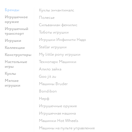
Бренды
Куклы энчантималс
Игрушечное
Полесье
оружие
Сильваниан фемилис
Игрушечный
Тоботы игрушки
транспорт
Игрушки Инфинити Надо
Игрушки
Stellar игрушки
Коллекции
my little pony игрушки
Конструкторы
Настольные
Технопарк Машинки
игры
Алило зайка
Куклы
Goo jit zu
Мягкие
Машины Bruder
игрушки
Bondibon
Нерф
Игрушечные оружия
Игрушечная машина
Машинки Hot Wheels
Машины на пульте управления