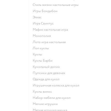
Стиль жизни настольные игры
Игры Бондибон
Элиас
Игра Свинтус
Мафия настольная игра
Монополия
Лото игра настольная
Лол куклы
Куклы
Куклы Барби
Кукольный домик
Пупсики для девочек
Одежда для кукол
Игрушечная коляска для кукол
Куклы винкс
Набор мебели для кукол
Мягкие игрушки
Мягкая игрушка мишка