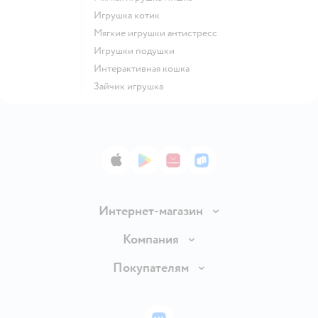
Игрушка котик
Мягкие игрушки антистресс
Игрушки подушки
Интерактивная кошка
Зайчик игрушка
App Store
Google Play
AppGallery
RuStore
Интернет-магазин
Доставка и оплата
Компания
Обмен и возврат товара
Вакансии
Покупателям
Правила продажи
Подарочные карты
Политика конфиденциальности
Бонусные карты
Политика использования файлов cookie