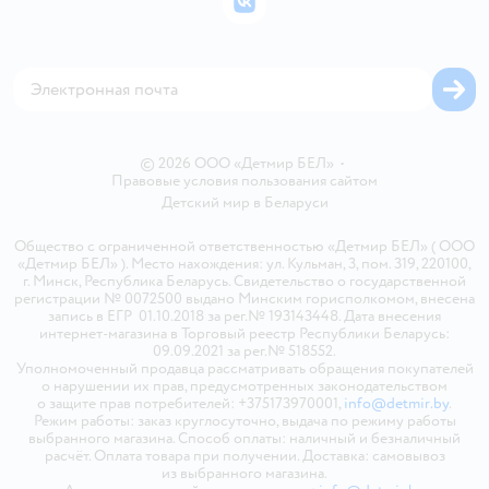
ВКонтакте
Блог
Обратная связь
Магазины сети
Карта сайта
© 2026 ООО «Детмир БЕЛ»
•
Правовые условия пользования сайтом
Детский мир в
Беларуси
Общество с ограниченной ответственностью «Детмир БЕЛ» ( ООО
«Детмир БЕЛ» ). Место нахождения: ул. Кульман, 3, пом. 319, 220100,
г. Минск, Республика Беларусь. Свидетельство о государственной
регистрации № 0072500 выдано Минским горисполкомом, внесена
запись в ЕГР 01.10.2018 за рег.№ 193143448. Дата внесения
интернет-магазина в Торговый реестр Республики Беларусь:
09.09.2021 за рег.№ 518552.
Уполномоченный продавца рассматривать обращения покупателей
о нарушении их прав, предусмотренных законодательством
о защите прав потребителей: +375173970001,
info@detmir.by
.
Режим работы: заказ круглосуточно, выдача по режиму работы
выбранного магазина. Способ оплаты: наличный и безналичный
расчёт. Оплата товара при получении. Доставка: самовывоз
из выбранного магазина.