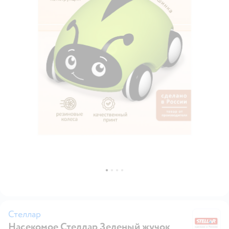
Стеллар
Насекомое Стеллар Зеленый жучок
Ст