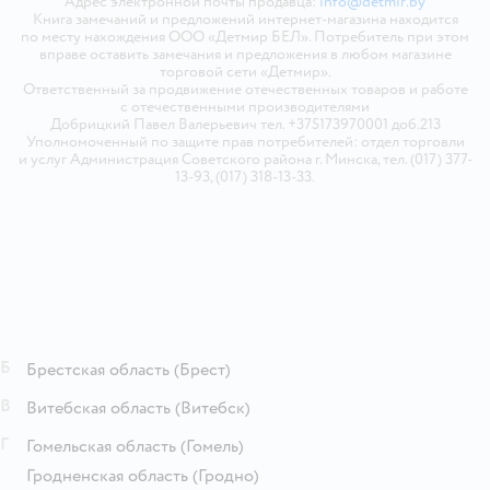
Адрес электронной почты продавца:
info@detmir.by
Книга замечаний и предложений интернет-магазина находится
по месту нахождения ООО «Детмир БЕЛ». Потребитель при этом
вправе оставить замечания и предложения в любом магазине
торговой сети «Детмир».
Ответственный за продвижение отечественных товаров и работе
с отечественными производителями
Добрицкий Павел Валерьевич тел. +375173970001 доб.213
Уполномоченный по защите прав потребителей: отдел торговли
и услуг Администрация Советского района г. Минска, тел. (017) 377-
13-93, (017) 318-13-33.
Б
Брестская область
(Брест)
В
Витебская область
(Витебск)
Г
Гомельская область
(Гомель)
Гродненская область
(Гродно)