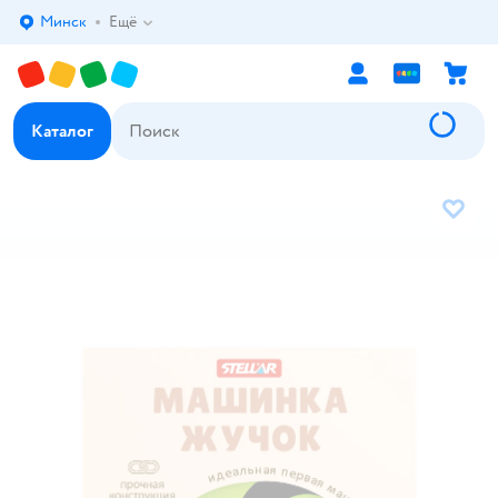
Минск
Ещё
Выбор адреса доставки.
Каталог
В избр