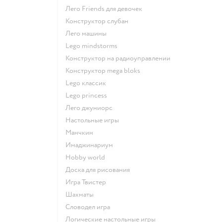
Лего Friends для девочек
Конструктор слубан
Лего машины
Lego mindstorms
Конструктор на радиоуправлении
Конструктор mega bloks
Lego классик
Lego princess
Лего джуниорс
Настольные игры
Манчкин
Имаджинариум
Hobby world
Доска для рисования
Игра Твистер
Шахматы
Словодел игра
Логические настольные игры