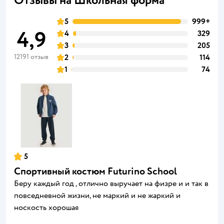
Отзывы на Школьная форма
5
999+
4,9
4
329
3
205
12191 отзыв
2
114
1
74
5
Спортивный костюм Futurino School
Беру каждый год , отлично выручает на физре и и так в
повседневной жизни, не маркий и не жаркий и
носкость хорошая