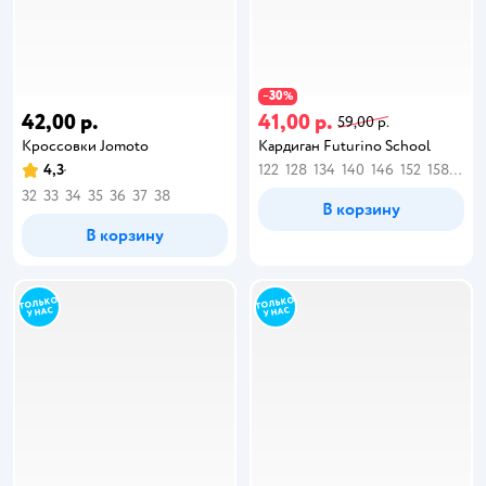
30
−
%
42,00 р.
41,00 р.
59,00 р.
Кроссовки Jomoto
Кардиган Futurino School
4,3
122
128
134
140
146
152
158
164
32
33
34
35
36
37
38
В корзину
В корзину