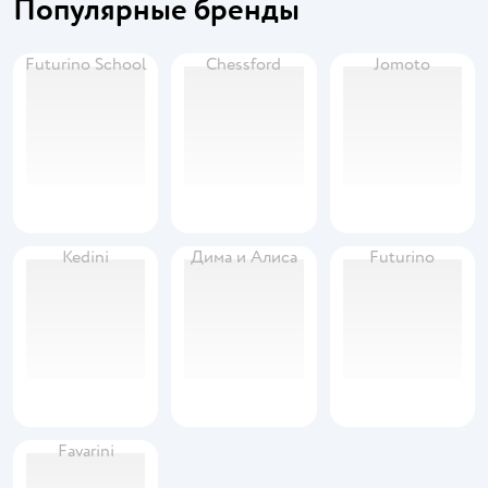
Популярные бренды
Futurino School
Chessford
Jomoto
Kedini
Дима и Алиса
Futurino
Favarini