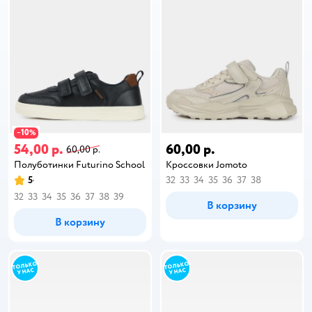
10
−
%
54,00 р.
60,00 р.
60,00 р.
Полуботинки Futurino School
Кроссовки Jomoto
5
32
33
34
35
36
37
38
32
33
34
35
36
37
38
39
В корзину
В корзину