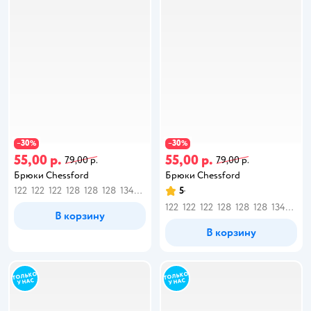
30
30
−
%
−
%
55,00 р.
55,00 р.
79,00 р.
79,00 р.
Брюки Chessford
Брюки Chessford
122
122
122
128
128
128
134
134
140
140
5
146
146
146
152
158
158
1
122
122
122
128
128
128
134
134
В корзину
В корзину