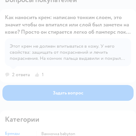
Как наносить крем: написано тонким слоем, это
значит чтобы он впитался или слой был заметен на
коже? Просто он стирается легко об памперс пока
надеваешь, остается только в складке кожи при
смене, если заметный глазу слой наносить.
Этот крем не должен впитываться в кожу. У него
Открыть вопрос
свойства: защищать от покраснений и лечить
покраснения. На кончик пальца выдавили и покрыли
поверхность, которую хотите защитить. Его не надо
втирать или подсушивать. Намазали и одели
2 ответа
1
подгузник. А дальше крем сам делает свою работу.
Постоянно беру только его👍
Задать вопрос
Категории
Бренды
ванночка babyton