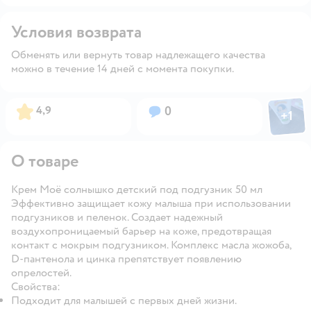
Условия возврата
Обменять или вернуть товар надлежащего качества
можно в течение 14 дней с момента покупки.
Фото пол
Рейтинг:
Вопросов:
4,9
0
+
1
Откры
О товаре
Крем Моё солнышко детский под подгузник 50 мл
Эффективно защищает кожу малыша при использовании
подгузников и пеленок. Создает надежный
воздухопроницаемый барьер на коже, предотвращая
контакт с мокрым подгузником. Комплекс масла жожоба,
D-пантенола и цинка препятствует появлению
опрелостей.
Свойства:
Подходит для малышей с первых дней жизни.