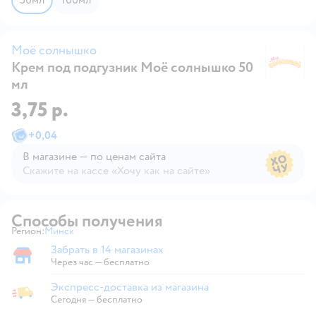
Моё солнышко
Крем под подгузник Моё солнышко 50
М
мл
3,75 р.
+
0,04
В магазине — по ценам сайта
Скажите на кассе «Хочу как на сайте»
В магазине — по ценам сайта
Способы получения
Регион:
Минск
Выбор адреса доставки.
Забрать в 14 магазинах
Забрать в магазине
Через час — бесплатно
Экспресс-доставка из магазина
Экспресс-доставка из магазина
Сегодня
—
бесплатно