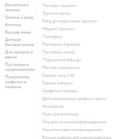
Косметика и
памперс трусики
гигиена
трусики хаггис
Гигиена и уход
baby go подгузники трусики
Аптечка
меррис трусики
Все для мамы
памперсы
Детская
памперсы 3 размер
бытовая химия
Для купания и
памперсы хаггис
ванны
подгузники baby go
Пустышки и
merries подгузники
прорезыватели
горшок roxy kids
Подгузники,
салфетки и
горшок babyton
пеленки
салфетки памперс
детские влажные салфетки хаггис
аспиратор
крем для атопиков
гель для купания новорожденных
косметика для новорожденных
ватные шарики для новорожденных