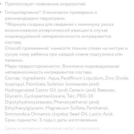
Препятствует появлению опрелостей.
Гипоаллергенно*. Клинически проверено и
рекомендовано педиатрами.
*Формула создана для сведения к минимуму риска
возникновения аллергической реакции в случае
индивидуальной непереносимости ингредиентов
состава.
Способ применения: нанесите тонким слоем на чистую и
сухую кожу ребенка при каждой смене подгузника или
пеленок.
Меры предосторожности: Возможна индивидуальная
непереносимость ингредиентов состава.
Состав
:
Ingredients: Aqua, Paraffinum Liquidum, Zinc Oxide,
Isopropyl Palmitate, Sorbitan Isostearate (and)
Hydrogenated Castor Oil (and) Ceresin (and) Beeswax,
Glycerin, Сyclopentasiloxane, Talc, PEG-30
Dipolyhydroxystearate, Phenoxyethanol (and)
Ethylhexylglycerin, Magnesium Sulfate, Panthenol,
Simmondsia Chinensis (Jojoba) Seed Oil, Lactic Acid.
Срок годности:
3 года с даты изготовления.
Цены в интернет-магазине могут отличаться