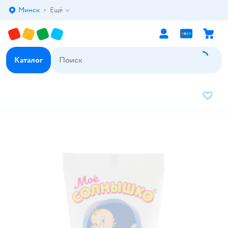
Минск
Ещё
Выбор адреса доставки.
Каталог
В избр