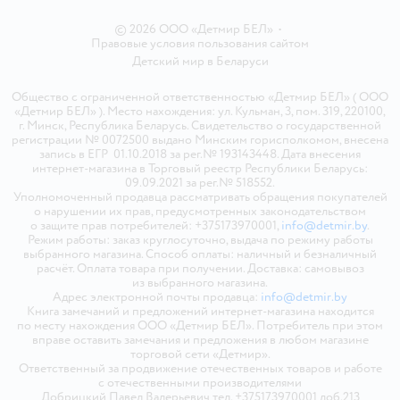
© 2026 ООО «Детмир БЕЛ»
•
Правовые условия пользования сайтом
Детский мир в
Беларуси
Общество с ограниченной ответственностью «Детмир БЕЛ» ( ООО
«Детмир БЕЛ» ). Место нахождения: ул. Кульман, 3, пом. 319, 220100,
г. Минск, Республика Беларусь. Свидетельство о государственной
регистрации № 0072500 выдано Минским горисполкомом, внесена
запись в ЕГР 01.10.2018 за рег.№ 193143448. Дата внесения
интернет-магазина в Торговый реестр Республики Беларусь:
09.09.2021 за рег.№ 518552.
Уполномоченный продавца рассматривать обращения покупателей
о нарушении их прав, предусмотренных законодательством
о защите прав потребителей: +375173970001,
info@detmir.by
.
Режим работы: заказ круглосуточно, выдача по режиму работы
выбранного магазина. Способ оплаты: наличный и безналичный
расчёт. Оплата товара при получении. Доставка: самовывоз
из выбранного магазина.
Адрес электронной почты продавца:
info@detmir.by
Книга замечаний и предложений интернет-магазина находится
по месту нахождения ООО «Детмир БЕЛ». Потребитель при этом
вправе оставить замечания и предложения в любом магазине
торговой сети «Детмир».
Ответственный за продвижение отечественных товаров и работе
с отечественными производителями
Добрицкий Павел Валерьевич тел. +375173970001 доб.213