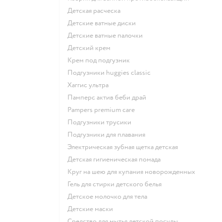
детская расческа
детские ватные диски
детские ватные палочки
детский крем
крем под подгузник
подгузники huggies classic
хаггис ультра
памперс актив беби драй
pampers premium care
подгузники трусики
подгузники для плавания
электрическая зубная щетка детская
детская гигиеническая помада
круг на шею для купания новорожденных
гель для стирки детского белья
детское молочко для тела
детские маски
средство для мытья детской посуды