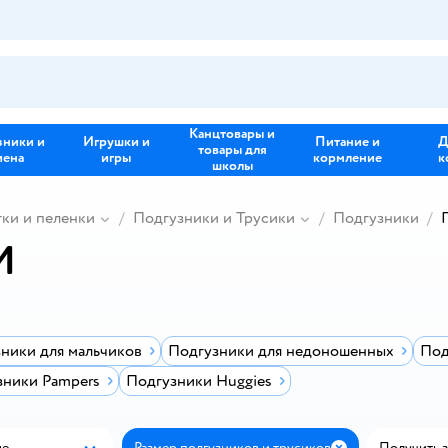
Канцтовары и
зники и
Игрушки и
Питание и
Д
товары для
иена
игры
кормление
к
школы
тки и пеленки
Подгузники и Трусики
Подгузники
М
ники для мальчиков
Подгузники для недоношенных
Под
зники Pampers
Подгузники Huggies
ые
Размер подгузников и трусиков
Получить за