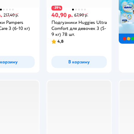
39
−
%
.
40,90 р.
217,40 р.
67,90 р.
ки Pampers
Подгузники Huggies Ultra
are 3 (6-10 кг)
Comfort для девочек 3 (5-
9 кг) 78 шт.
4,8
 корзину
В корзину