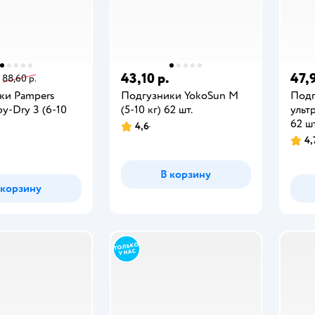
43,10 р.
47,9
88,60 р.
ки Pampers
Подгузники YokoSun M
Подг
by-Dry 3 (6-10
(5-10 кг) 62 шт.
ульт
62 шт
4,6
4,
В корзину
 корзину