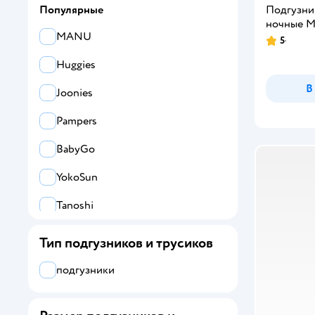
Подгузн
Популярные
ночные M (
MANU
5
Huggies
В
Joonies
Pampers
BabyGo
YokoSun
Tanoshi
SENSO BABY
Тип подгузников и трусиков
White Edition
подгузники
MIU