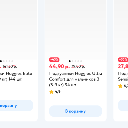
43
30
−
%
−
%
.
44,90 р.
27,8
141,50 р.
79,00 р.
и Huggies Elite
Подгузники Huggies Ultra
Под
9 кг) 144 шт.
Comfort для мальчиков 3
Sensi
(5-9 кг) 94 шт.
4,
4,9
 корзину
В корзину