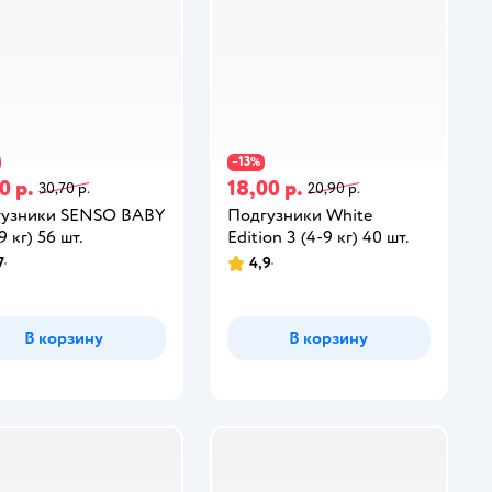
13
−
%
0 р.
18,00 р.
30,70 р.
20,90 р.
гузники SENSO BABY
Подгузники White
9 кг) 56 шт.
Edition 3 (4-9 кг) 40 шт.
7
4,9
В корзину
В корзину