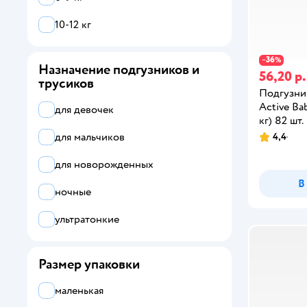
YokoSun
10-12 кг
36
−
%
Назначение подгузников и
56,20 р.
трусиков
Подгузни
Active Ba
для девочек
кг) 82 шт.
для мальчиков
4,4
для новорожденных
В
ночные
ультратонкие
Размер упаковки
маленькая