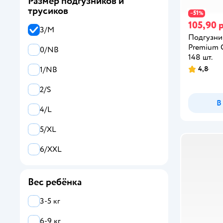
Размер подгузников и
Все
трусиков
51
−
%
105,90 р
BabyGo
3/M
Подгузни
Huggies
Premium C
0/NB
148 шт.
Joonies
4,8
1/NB
MANU
2/S
В
Merries
4/L
MIU
5/XL
Pampers
6/XXL
SENSO BABY
Вес ребёнка
Tanoshi
3-5 кг
White Edition
6-9 кг