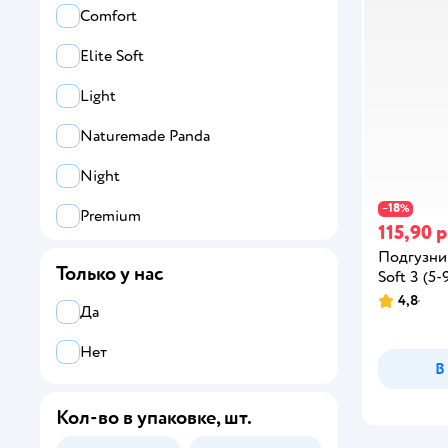
Comfort
Elite Soft
Light
Naturemade Panda
Night
18
−
%
Premium
115,90 р
Premium Care
Подгузник
Только у нас
Soft 3 (5-
Premium Soft
4,8
Да
Sensitive
Нет
В
Ultra Comfort
Кол-во в упаковке, шт.