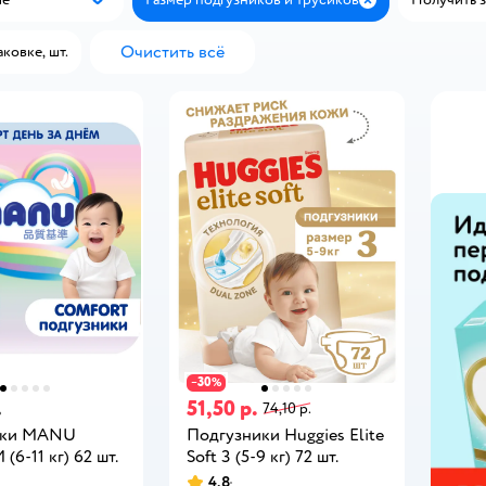
Популярные
Закрыть
Очистить всё
аковке, шт.
30
−
%
.
51,50 р.
74,10 р.
ики MANU
Подгузники Huggies Elite
(6-11 кг) 62 шт.
Soft 3 (5-9 кг) 72 шт.
4,8