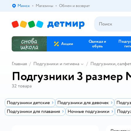
Минск
Магазины
Обмен и возврат
Выбор адреса доставки.
Одежда и
Подгу
Акции
обувь
гиг
Главная
Подгузники и гигиена
Подгузники, салфе
Подгузники 3 размер 
32
товара
Подгузники детские
Подгузники для девочек
Подгуз
Подгузники для плавания
Ночные подгузники
Подгу
Популярн