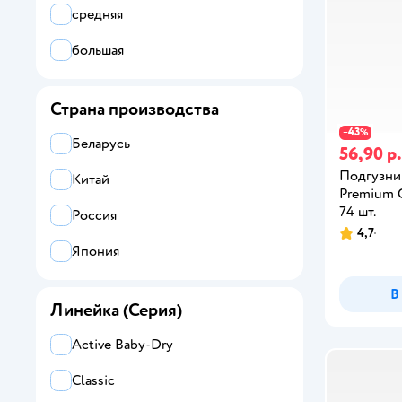
средняя
большая
Страна производства
43
−
%
Беларусь
56,90 р.
Подгузни
Китай
Premium C
74 шт.
Россия
4,7
Япония
В
Линейка (Серия)
Active Baby-Dry
Classic