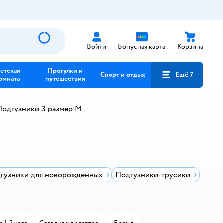
Войти
Бонусная карта
Корзина
етская
Прогулки и
Спорт и отдых
Ещё 7
омната
путешествия
Подгузники 3 размер М
гузники для новорожденных
Подгузники-трусики
 1-2 часа
Сегодня или завтра
Бренд