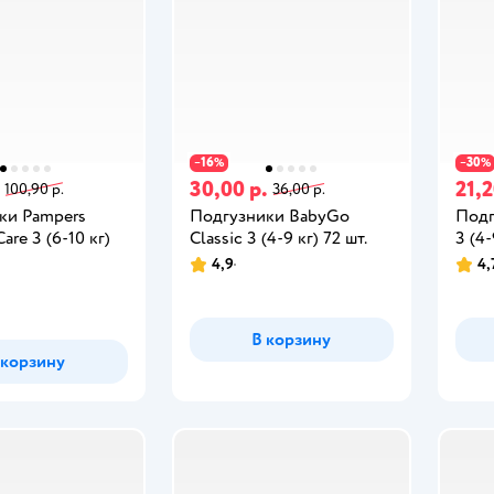
16
30
−
%
−
%
30,00 р.
21,2
100,90 р.
36,00 р.
ки Pampers
Подгузники BabyGo
Под
are 3 (6-10 кг)
Classic 3 (4-9 кг) 72 шт.
3 (4-
4,9
4,
В корзину
 корзину