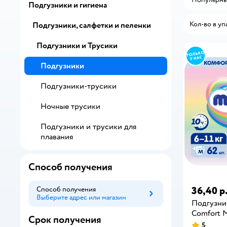
Подгузники и гигиена
Кол-во в уп
Подгузники, салфетки и пеленки
Подгузники и Трусики
Подгузники
Подгузники-трусики
Ночные трусики
Подгузники и трусики для
плавания
Способ получения
36,40 р
Способ получения
Выберите адрес или магазин
Способ получения
Подгузн
Comfort M 
Срок получения
5