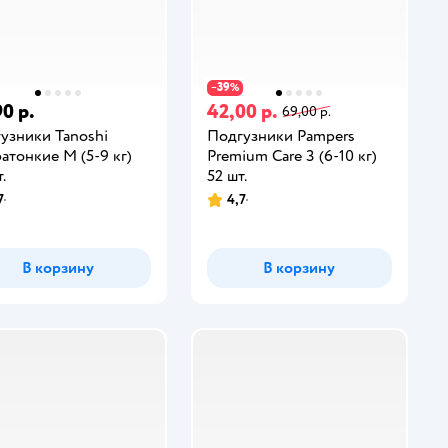
39
−
%
0 р.
42,00 р.
69,00 р.
узники Tanoshi
Подгузники Pampers
ратонкие M (5-9 кг)
Premium Care 3 (6-10 кг)
.
52 шт.
7
4,7
В корзину
В корзину