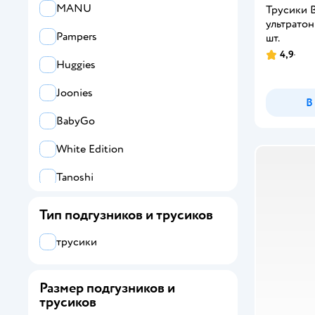
MANU
Трусики 
ультратон
Pampers
шт.
4,9
Huggies
Joonies
В
BabyGo
White Edition
Tanoshi
Merries
Тип подгузников и трусиков
Все
трусики
BabyGo
Размер подгузников и
Huggies
трусиков