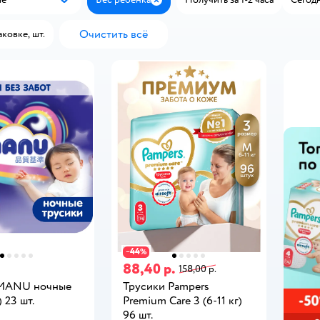
Популярные
Закрыть
Очистить всё
аковке, шт.
44
−
%
88,40 р.
158,00 р.
 MANU ночные
Трусики Pampers
) 23 шт.
Premium Care 3 (6-11 кг)
96 шт.