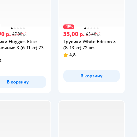
19
−
%
90 р.
35,00 р.
47,80 р.
43,40 р.
ики Huggies Elite
Трусики White Edition 3
ночные 3 (6-11 кг) 23
(8-13 кг) 72 шт.
4,8
9
В корзину
В корзину