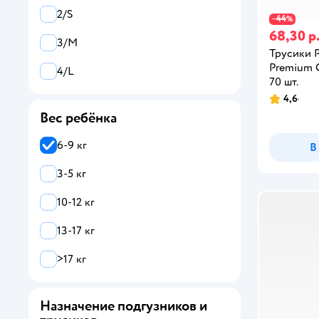
Joonies
2/S
44
−
%
68,30 р
Kioshi
3/M
Трусики 
MANU
Premium Ca
4/L
70 шт.
Merries
4,6
Вес ребёнка
Pampers
6-9 кг
В
Tanoshi
3-5 кг
White Edition
10-12 кг
13-17 кг
>17 кг
Назначение подгузников и