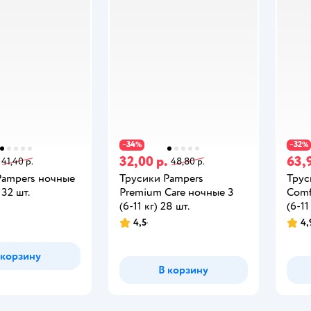
34
32
−
%
−
%
32,00 р.
63,
41,40 р.
48,80 р.
Pampers ночные
Трусики Pampers
Трус
 32 шт.
Premium Care ночные 3
Comf
(6-11 кг) 28 шт.
(6-11
4,5
4,
 корзину
В корзину