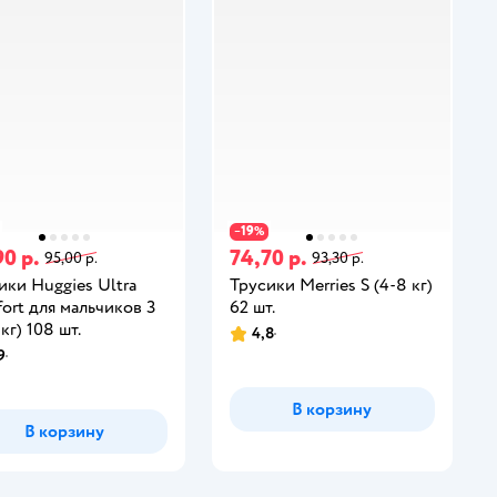
19
−
%
90 р.
74,70 р.
95,00 р.
93,30 р.
ики Huggies Ultra
Трусики Merries S (4-8 кг)
ort для мальчиков 3
62 шт.
 кг) 108 шт.
4,8
9
В корзину
В корзину