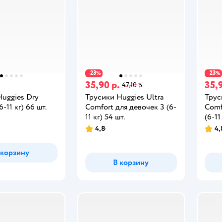
23
23
−
%
−
%
.
35,90 р.
35,9
47,10 р.
Huggies Dry
Трусики Huggies Ultra
Трус
6-11 кг) 66 шт.
Comfort для девочек 3 (6-
Comf
11 кг) 54 шт.
(6-11
4,8
4,
 корзину
В корзину