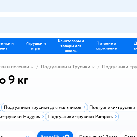
Канцтовары и
зники и
Игрушки и
Питание и
Д
товары для
иена
игры
кормление
к
школы
тки и пеленки
Подгузники и Трусики
Подгузники-тр
 9 кг
Подгузники трусики для мальчиков
Подгузники-трусики
и-трусики Huggies
Подгузники-трусики Pampers
ые
Вес ребёнка
Получить за 1-2 часа
Сегодн