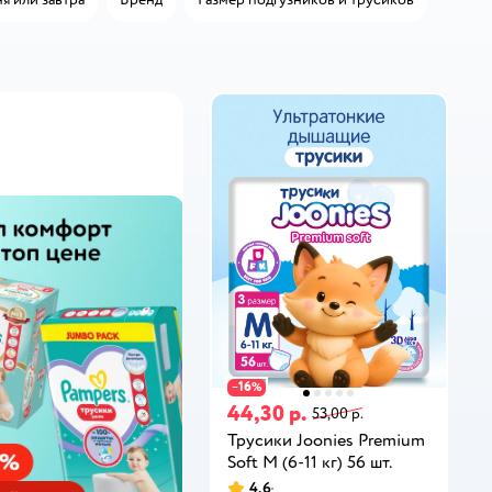
16
−
%
44,30 р.
53,00 р.
Трусики Joonies Premium
Soft M (6-11 кг) 56 шт.
4,6