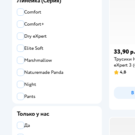
Линейка (Серия)
Comfort
Comfort+
Dry eXpert
Elite Soft
33,90 р
Трусики 
Marshmallow
eXpert 3 (
Naturemade Panda
4,8
Night
В
Pants
Premium
Только у нас
Premium Care
Да
Premium Soft