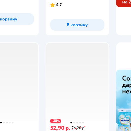
4,7
 корзину
В корзину
28
−
%
.
52,90 р.
74,20 р.