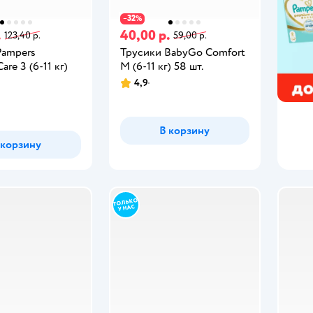
32
−
%
.
40,00 р.
123,40 р.
59,00 р.
Pampers
Трусики BabyGo Comfort
re 3 (6-11 кг)
M (6-11 кг) 58 шт.
4,9
В корзину
 корзину