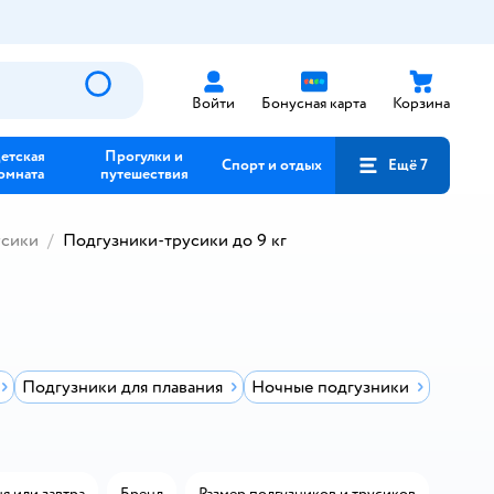
Войти
Бонусная карта
Корзина
етская
Прогулки и
Спорт и отдых
Ещё 7
омната
путешествия
усики
Подгузники-трусики до 9 кг
Подгузники для плавания
Ночные подгузники
я или завтра
Бренд
Размер подгузников и трусиков