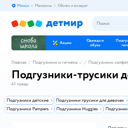
Минск
Магазины
Обмен и возврат
Выбор адреса доставки.
Одежда и
Подгу
Акции
обувь
гиг
Главная
Подгузники и гигиена
Подгузники, салфе
Подгузники-трусики до
41
товар
Подгузники детские
Подгузники трусики для девочек
Подгузники Pampers
Подгузники Huggies
Подгузник
Популярн