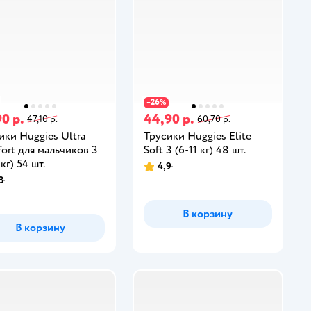
26
−
%
0 р.
44,90 р.
47,10 р.
60,70 р.
ики Huggies Ultra
Трусики Huggies Elite
ort для мальчиков 3
Soft 3 (6-11 кг) 48 шт.
 кг) 54 шт.
4,9
8
В корзину
В корзину