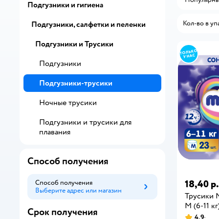
Подгузники и гигиена
Кол-во в уп
Подгузники, салфетки и пеленки
Подгузники и Трусики
Подгузники
Подгузники-трусики
Ночные трусики
Подгузники и трусики для
плавания
Способ получения
18,40 р.
Способ получения
Выберите адрес или магазин
Способ получения
Трусики
M (6-11 кг
Срок получения
4,9