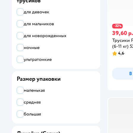
трусиков
для девочек
для мальчиков
32
−
%
39,60 р
для новорожденных
Трусики P
(6-11 кг) 5
ночные
4,6
ультратонкие
В
Размер упаковки
маленькая
средняя
большая