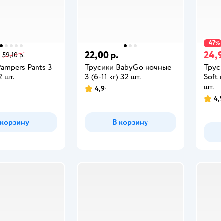
47
−
%
.
22,00 р.
24,
59,10 р.
ampers Pants 3
Трусики BabyGo ночные
Трус
2 шт.
3 (6-11 кг) 32 шт.
Soft 
шт.
4,9
4,
 корзину
В корзину