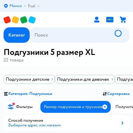
Минск
Ещё
Выбор адреса доставки.
Каталог
Подгузники 5 размер XL
22
товара
Подгузники детские
Подгузники для девочек
Подгуз
Категория: Подгузники
Сортировка
Фильтры
Размер подгузников и трусиков
Получить 
Закрыть
Способ получения
Выберите адрес или магазин
Способ получения