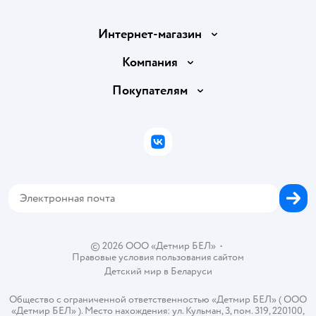
Интернет-магазин
Доставка и оплата
Компания
Обмен и возврат товара
Вакансии
Покупателям
Правила продажи
Подарочные карты
Политика конфиденциальности
Бонусные карты
Политика использования файлов cookie
ВКонтакте
Блог
Обратная связь
Магазины сети
Карта сайта
© 2026 ООО «Детмир БЕЛ»
•
Правовые условия пользования сайтом
Детский мир в
Беларуси
Общество с ограниченной ответственностью «Детмир БЕЛ» ( ООО
«Детмир БЕЛ» ). Место нахождения: ул. Кульман, 3, пом. 319, 220100,