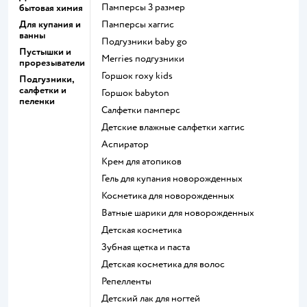
памперсы 3 размер
бытовая химия
Для купания и
памперсы хаггис
ванны
подгузники baby go
Пустышки и
merries подгузники
прорезыватели
горшок roxy kids
Подгузники,
салфетки и
горшок babyton
пеленки
салфетки памперс
детские влажные салфетки хаггис
аспиратор
крем для атопиков
гель для купания новорожденных
косметика для новорожденных
ватные шарики для новорожденных
детская косметика
зубная щетка и паста
детская косметика для волос
репелленты
детский лак для ногтей