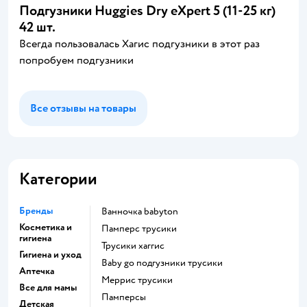
Подгузники Huggies Dry eXpert 5 (11-25 кг)
42 шт.
Всегда пользовалась Хагис подгузники в этот раз
попробуем подгузники
Все отзывы на товары
Категории
Бренды
ванночка babyton
Косметика и
памперс трусики
гигиена
трусики хаггис
Гигиена и уход
baby go подгузники трусики
Аптечка
меррис трусики
Все для мамы
памперсы
Детская