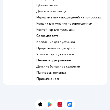
губка мочалка
детское полотенце
игрушки в ванную для детей на присосках
ковшик для купания новорожденных
контейнер для пустышки
соска для детей
крепление для пустышки
прорезыватель для зубов
утилизатор подгузников
пеленки одноразовые
детские бумажные салфетки
памперсы пеленки
присыпка крем
App Store
Google Play
AppGallery
RuStore