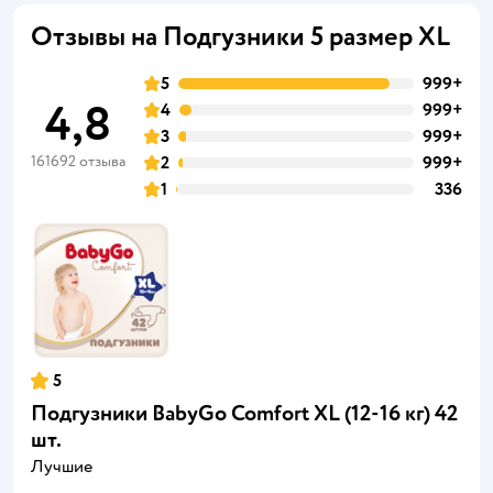
Отзывы на Подгузники 5 размер XL
5
999+
4,8
4
999+
3
999+
161692 отзыва
2
999+
1
336
5
Подгузники BabyGo Comfort XL (12-16 кг) 42
шт.
Лучшие