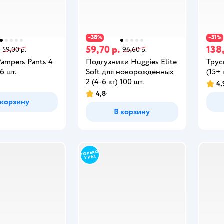
38
31
−
%
−
%
.
59,70 р.
138
59,00 р.
96,60 р.
ampers Pants 4
Подгузники Huggies Elite
Трус
46 шт.
Soft для новорожденных
(15+ 
2 (4-6 кг) 100 шт.
4,
4,8
 корзину
В корзину