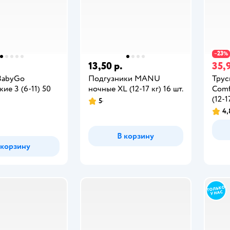
23
−
%
.
13,50 р.
35,9
BabyGo
Подгузники MANU
Трус
кие 3 (6-11) 50
ночные XL (12-17 кг) 16 шт.
Comf
(12-1
5
4,
В корзину
 корзину