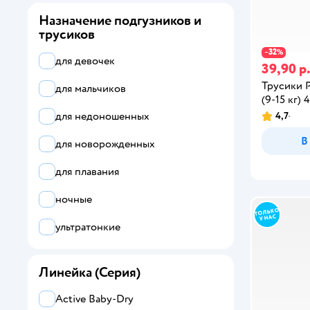
Назначение подгузников и
трусиков
32
−
%
для девочек
39,90 р
Трусики P
для мальчиков
(9-15 кг) 
для недоношенных
4,7
В
для новорожденных
для плавания
ночные
ультратонкие
Линейка (Серия)
Active Baby-Dry