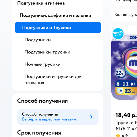
Подгузники и гигиена
Кол-во в уп
Подгузники, салфетки и пеленки
Подгузники и Трусики
Подгузники
Подгузники-трусики
Ночные трусики
Подгузники и трусики для
плавания
Способ получения
18,40 р.
Способ получения
Выберите адрес или магазин
Способ получения
Трусики
M (6-11 кг
Срок получения
4,9