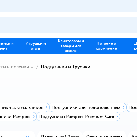
Канцтовары и
зники и
Игрушки и
Питание и
Д
товары для
иена
игры
кормление
к
школы
тки и пеленки
Подгузники и Трусики
ники для мальчиков
Подгузники для недоношенных
Под
зники Pampers
Подгузники Pampers Premium Care
ые
Получить за 1-2 часа
Сегодня или завтра
Бр