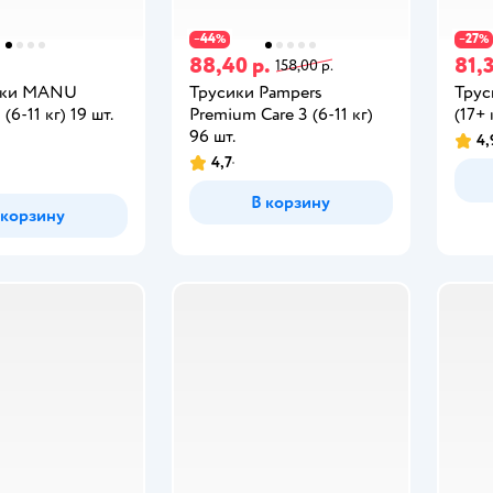
44
27
−
%
−
%
88,40 р.
81,3
158,00 р.
ики MANU
Трусики Pampers
Трус
6-11 кг) 19 шт.
Premium Care 3 (6-11 кг)
(17+ 
96 шт.
4,
4,7
В корзину
 корзину