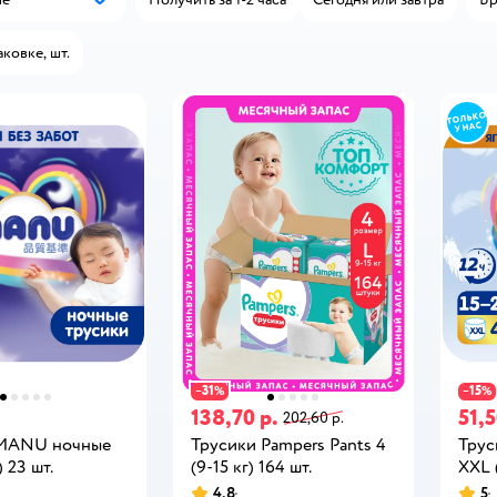
Популярные
аковке, шт.
31
15
−
%
−
%
138,70 р.
51,5
202,60 р.
 MANU ночные
Трусики Pampers Pants 4
Тру
) 23 шт.
(9-15 кг) 164 шт.
XXL (
4,8
5