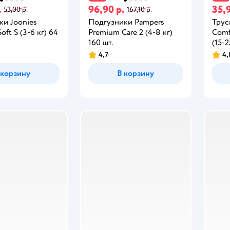
.
96,90 р.
35,9
53,00 р.
167,10 р.
ки Joonies
Подгузники Pampers
Трус
oft S (3-6 кг) 64
Premium Care 2 (4-8 кг)
Comf
160 шт.
(15-2
4,7
4,
 корзину
В корзину