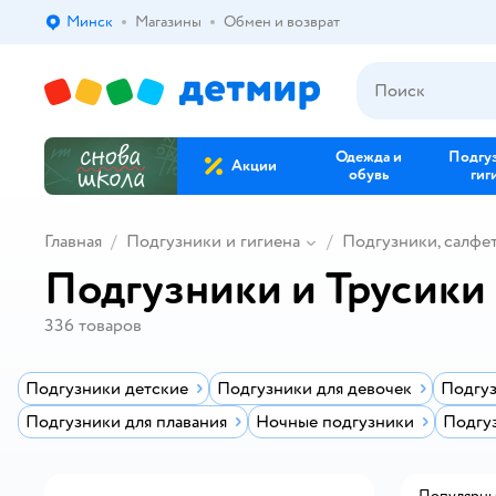
Минск
Магазины
Обмен и возврат
Выбор адреса доставки.
Одежда и
Подгу
Акции
обувь
гиг
Главная
Подгузники и гигиена
Подгузники, салфе
Подгузники и Трусики
336
товаров
Подгузники детские
Подгузники для девочек
Подгуз
Подгузники для плавания
Ночные подгузники
Подгу
Популярн