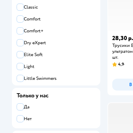
Classic
Comfort
Comfort+
28,30 р
Dry eXpert
Трусики 
ультратон
Elite Soft
шт.
4,9
Light
Little Swimmers
В
Marshmallow
Только у нас
Natural
Да
Naturemade Panda
Нет
New Baby-Dry