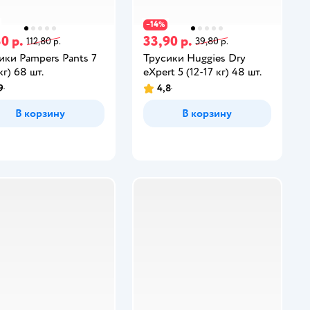
14
−
%
0 р.
33,90 р.
112,80 р.
39,80 р.
ики Pampers Pants 7
Трусики Huggies Dry
кг) 68 шт.
eXpert 5 (12-17 кг) 48 шт.
9
4,8
В корзину
В корзину