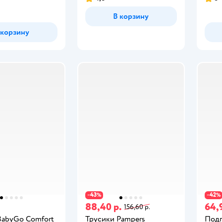
В корзину
 корзину
43
42
−
%
−
%
88,40 р.
64,
156,60 р.
BabyGo Comfort
Трусики Pampers
Подг