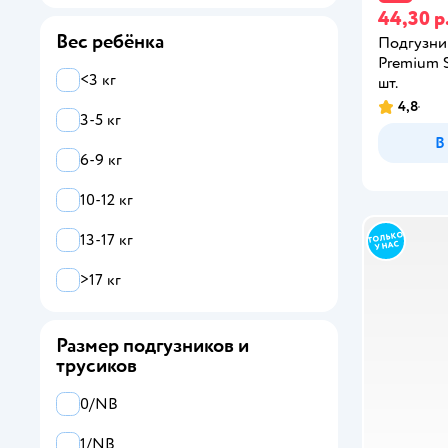
Все
44,30 р
Вес ребёнка
Подгузни
BabyGo
Premium S
<3 кг
шт.
Huggies
4,8
3-5 кг
Joonies
В
6-9 кг
Kioshi
10-12 кг
MANU
13-17 кг
Merries
>17 кг
MIU
Pampers
Размер подгузников и
трусиков
SENSO BABY
0/NB
Tanoshi
1/NB