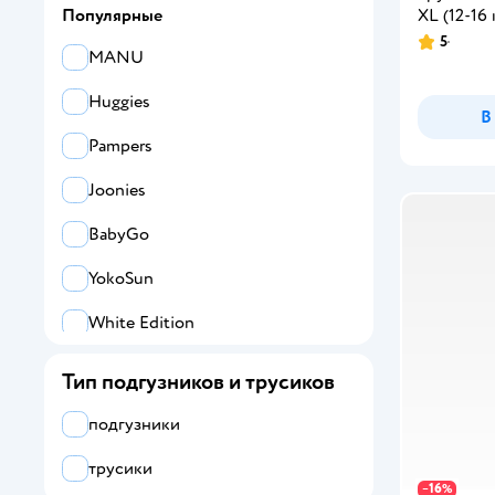
XL (12-16 
Популярные
5
MANU
Huggies
В
Pampers
Joonies
BabyGo
YokoSun
White Edition
SENSO BABY
Тип подгузников и трусиков
Tanoshi
подгузники
Merries
трусики
16
−
%