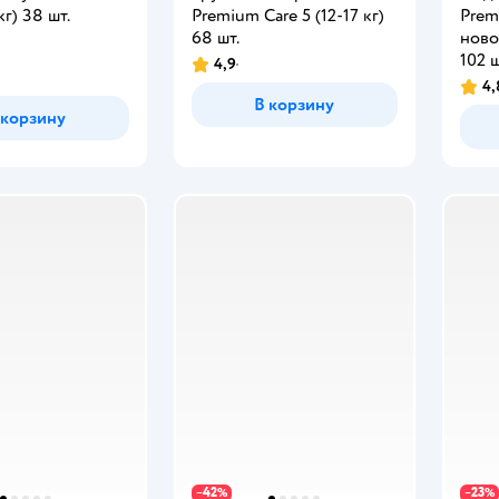
кг) 38 шт.
Premium Care 5 (12-17 кг)
Prem
68 шт.
ново
102 ш
4,9
4,
В корзину
 корзину
42
23
−
%
−
%