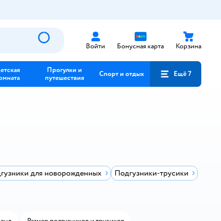
Войти
Бонусная карта
Корзина
етская
Прогулки и
Спорт и отдых
Ещё 7
омната
путешествия
гузники для новорожденных
Подгузники-трусики
енд
Размер подгузников и трусиков