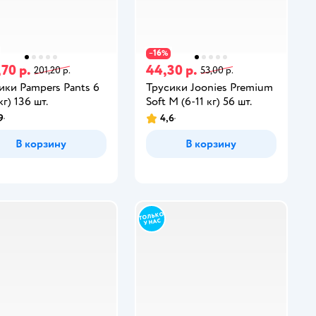
16
−
%
,70 р.
44,30 р.
201,20 р.
53,00 р.
ики Pampers Pants 6
Трусики Joonies Premium
кг) 136 шт.
Soft M (6-11 кг) 56 шт.
9
4,6
В корзину
В корзину