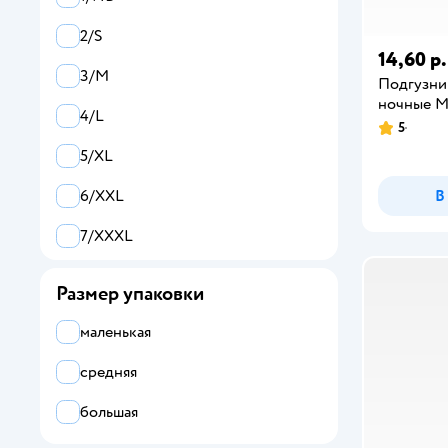
White Edition
2/S
YokoSun
14,60 р.
3/M
Подгузн
ночные M (
4/L
5
5/XL
В
6/XXL
7/XXXL
Размер упаковки
маленькая
средняя
большая