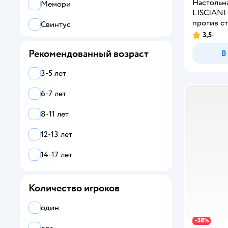
Настольна
Мемори
LISCIANI
против с
Свинтус
3,5
Семья
Рекомендованный возраст
В
3-5 лет
6-7 лет
8-11 лет
12-13 лет
14-17 лет
Количество игроков
один
38
−
%