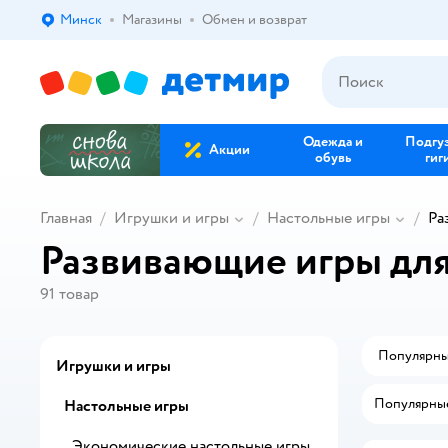
Минск
Магазины
Обмен и возврат
Выбор адреса доставки.
Одежда и
Подгу
Акции
обувь
гиг
Главная
Игрушки и игры
Настольные игры
Ра
Развивающие игры для
91
товар
Популярн
Игрушки и игры
Популярны
Настольные игры
Экономические настольные игры