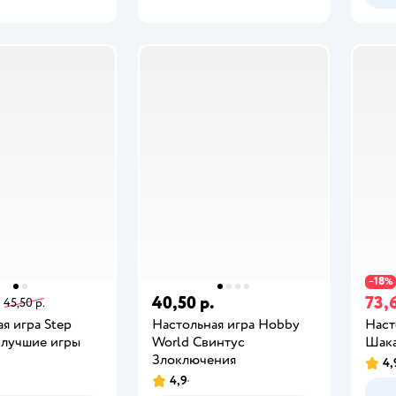
18
−
%
40,50 р.
73,6
45,50 р.
я игра Step
Настольная игра Hobby
Наст
 лучшие игры
World Свинтус
Шака
Злоключения
4,
4,9