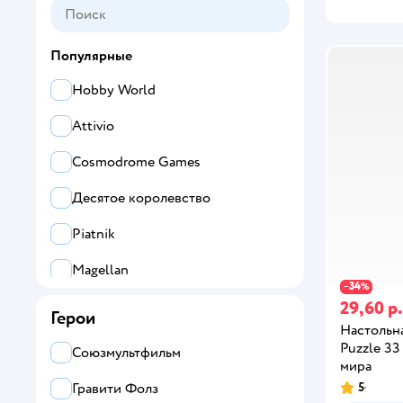
Популярные
Hobby World
Attivio
Cosmodrome Games
Десятое королевство
Piatnik
Magellan
34
−
%
29,60 р.
Стиль Жизни
Герои
Настольна
Hape
Puzzle 33
Союзмультфильм
мира
Ocie
5
Гравити Фолз