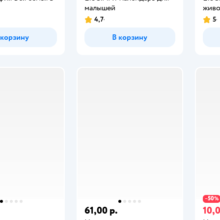
малышей
живо
4,7
5
 корзину
В корзину
50
−
%
.
61,00 р.
10,0