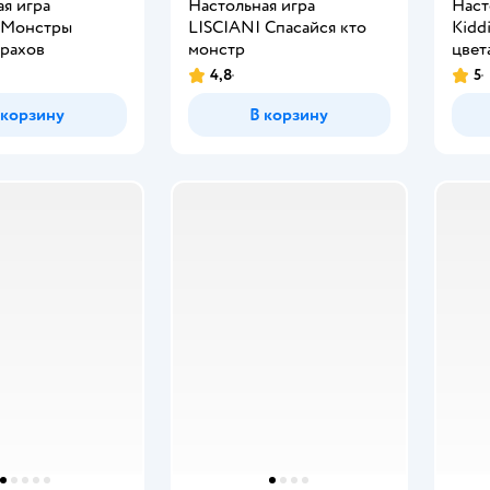
я игра
Настольная игра
Наст
 Монстры
LISCIANI Спасайся кто
Kidd
трахов
монстр
цвет
4,8
5
 корзину
В корзину