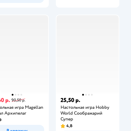
0 р.
25,50 р.
90,50 р.
ольная игра Magellan
Настольная игра Hobby
л Архипелаг
World Соображарий
Супер
9
4,8
В корзину