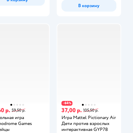
В корзину
64
−
%
0 р.
37,00 р.
59,50 р.
105,50 р.
ольная игра
Игра Mattel Pictionary Air
modrome Games
Дети против взрослых
ейцы
интерактивная GYP78