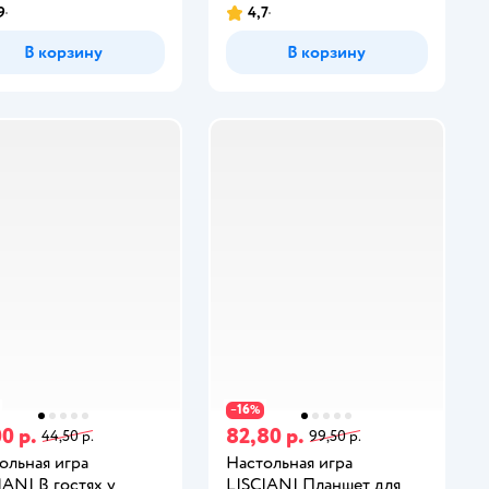
9
4,7
В корзину
В корзину
16
−
%
0 р.
82,80 р.
44,50 р.
99,50 р.
ольная игра
Настольная игра
IANI В гостях у
LISCIANI Планшет для