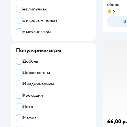
сборе
на липучках
5
с игровым полем
В
с механизмом
Популярные игры
Доббль
Доски сегена
Имаджинариум
Крокодил
Лото
Мафия
66,00 р