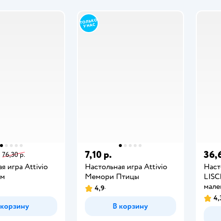
7,10 р.
36,
76,30 р.
я игра Attivio
Настольная игра Attivio
Наст
йм
Мемори Птицы
LISC
мале
4,9
4,
 корзину
В корзину