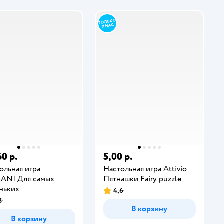
60 р.
5,00 р.
ольная игра
Настольная игра Attivio
IANI Для самых
Пятнашки Fairy puzzle
ньких
4,6
3
В корзину
В корзину