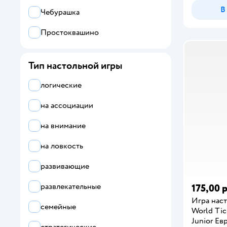
LISCIANI
В
Чебурашка
Все
Простоквашино
Attivio
Тип настольной игры
Cosmodrome Games
логические
Far far land
на ассоциации
Hape
на внимание
Hobby World
на ловкость
KiddiePlay
развивающие
LISCIANI
развлекательные
175,00 р
Magellan
Игра нас
семейные
World Tic
Mattel
Junior Ев