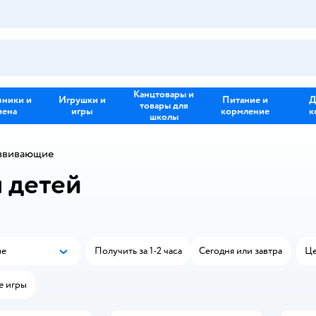
Канцтовары и
зники и
Игрушки и
Питание и
Д
товары для
иена
игры
кормление
к
школы
звивающие
 детей
ые
Получить за 1-2 часа
Сегодня или завтра
Це
Популярные
е игры