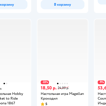
 корзину
В корзину
22
9
−
%
−
%
.
18,50 р.
53,6
24,00 р.
тольная Hobby
Настольная игра Magellan
Наст
ket to Ride
Крокодил
Cos
ропа 1867
Инд
5