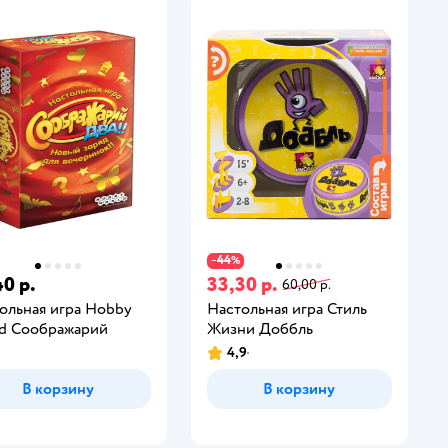
44
−
%
40 р.
33,30 р.
60,00 р.
ольная игра Hobby
Настольная игра Стиль
d Соображарий
Жизни Доббль
4,9
В корзину
В корзину