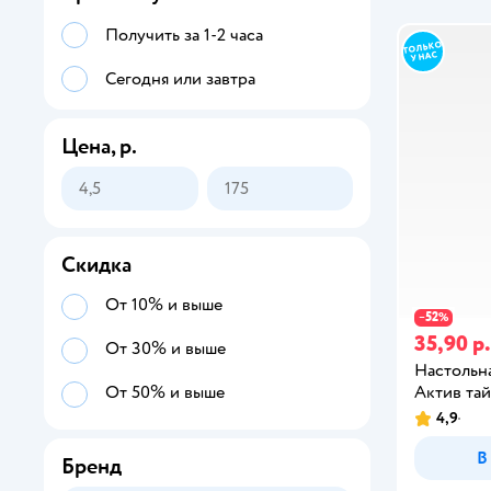
Получить за 1-2 часа
Сегодня или завтра
Цена, р.
Скидка
От 10% и выше
52
−
%
35,90 р.
От 30% и выше
Настольна
Актив та
От 50% и выше
4,9
В
Бренд