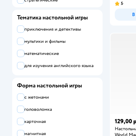
стратегические
NEWSUN
5
В
Ocie
Тематика настольной игры
ORIGAMI
приключения и детективы
Piatnik
мультики и фильмы
Step Puzzle
математические
Десятое королевство
для изучения английского языка
Звезда
Форма настольной игры
Стиль Жизни
с жетонами
УМка
головоломка
Умные игры
129,00 р
карточная
Настольн
магнитная
World Ма