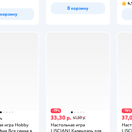
4,
В корзину
 корзину
19
16
−
%
−
%
.
33,30 р.
37,0
41,50 р.
ая игра Hobby
Настольная игра
Наст
фия Вся семья в
LISCIANI Календарь для
LISC