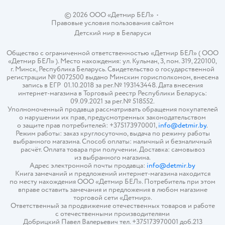
© 2026 ООО «Детмир БЕЛ»
•
Правовые условия пользования сайтом
Детский мир в
Беларуси
Общество с ограниченной ответственностью «Детмир БЕЛ» ( ООО
«Детмир БЕЛ» ). Место нахождения: ул. Кульман, 3, пом. 319, 220100,
г. Минск, Республика Беларусь. Свидетельство о государственной
регистрации № 0072500 выдано Минским горисполкомом, внесена
запись в ЕГР 01.10.2018 за рег.№ 193143448. Дата внесения
интернет-магазина в Торговый реестр Республики Беларусь:
09.09.2021 за рег.№ 518552.
Уполномоченный продавца рассматривать обращения покупателей
о нарушении их прав, предусмотренных законодательством
о защите прав потребителей: +375173970001,
info@detmir.by
.
Режим работы: заказ круглосуточно, выдача по режиму работы
выбранного магазина. Способ оплаты: наличный и безналичный
расчёт. Оплата товара при получении. Доставка: самовывоз
из выбранного магазина.
Адрес электронной почты продавца:
info@detmir.by
Книга замечаний и предложений интернет-магазина находится
по месту нахождения ООО «Детмир БЕЛ». Потребитель при этом
вправе оставить замечания и предложения в любом магазине
торговой сети «Детмир».
Ответственный за продвижение отечественных товаров и работе
с отечественными производителями
Добрицкий Павел Валерьевич тел. +375173970001 доб.213