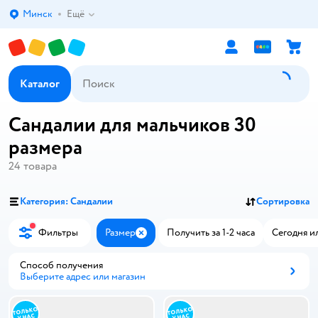
Минск
Ещё
Выбор адреса доставки.
Каталог
Сандалии для мальчиков 30
размера
24
товара
Категория: Сандалии
Сортировка
Фильтры
Размер
Получить за 1-2 часа
Сегодня и
Закрыть
Способ получения
Выберите адрес или магазин
Способ получения