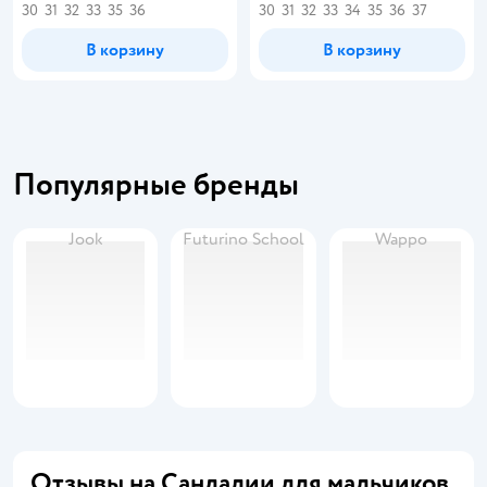
30
31
32
33
35
36
30
31
32
33
34
35
36
37
В корзину
В корзину
Популярные бренды
Jook
Futurino School
Wappo
Отзывы на Сандалии для мальчиков