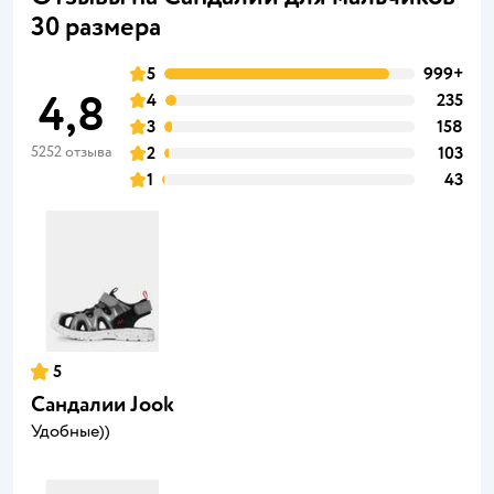
30 размера
5
999+
4,8
4
235
3
158
5252 отзыва
2
103
1
43
5
Сандалии Jook
Удобные))