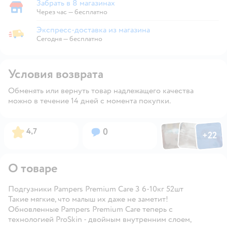
Забрать в 8 магазинах
Забрать в магазине
Через час — бесплатно
Экспресс-доставка из магазина
Экспресс-доставка из магазина
Сегодня
—
бесплатно
Условия возврата
Обменять или вернуть товар надлежащего качества
можно в течение 14 дней с момента покупки.
Фото по
Фото пользовател
Фото пользо
Рейтинг:
Вопросов:
4,7
0
+
22
Открыть га
О товаре
Подгузники Pampers Premium Care 3 6-10кг 52шт
Такие мягкие, что малыш их даже не заметит!
Обновленные Pampers Premium Care теперь с
технологией ProSkin - двойным внутренним слоем,