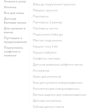
Гигиена и уход
baby go подгузники трусики
Аптечка
меррис трусики
Все для мамы
памперсы
Детская
памперсы 3 размер
бытовая химия
Для купания и
памперсы хаггис
ванны
подгузники baby go
Пустышки и
merries подгузники
прорезыватели
горшок roxy kids
Подгузники,
салфетки и
горшок babyton
пеленки
салфетки памперс
детские влажные салфетки хаггис
аспиратор
крем для атопиков
гель для купания новорожденных
косметика для новорожденных
ватные шарики для новорожденных
детская косметика
зубная щетка и паста