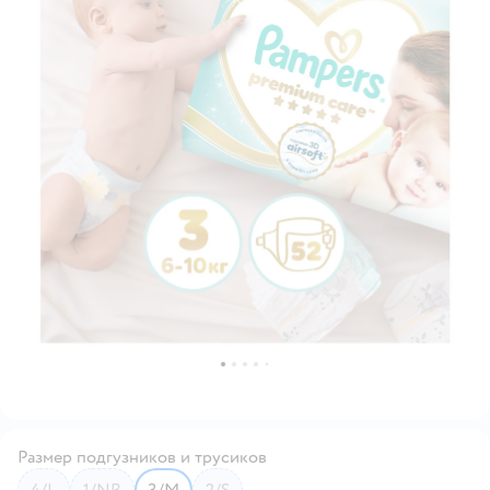
Размер подгузников и трусиков
4/L
1/NB
3/M
2/S