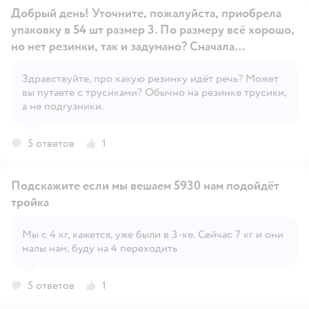
Добрый день! Уточните, пожалуйста, приобрела
упаковку в 54 шт размер 3. По размеру всё хорошо,
но нет резинки, так и задумано? Сначала
использовала пробник,они были с резинкой?
Здравствуйте, про какую резинку идёт речь? Может
Открыть вопрос
вы путаете с трусиками? Обычно на резинке трусики,
а не подгузники.
5 ответов
1
Подскажите если мы вешаем 5930 нам подойдёт
тройка
Мы с 4 кг, кажется, уже были в 3-ке. Сейчас 7 кг и они
Открыть вопрос
малы нам, буду на 4 переходить
5 ответов
1