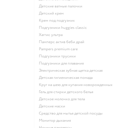
детские ватные палочки
детский крем
крем под подгузник
подгузники huggies classic
хаггис ультра
памперс актив беби драй
pampers premium care
подгузники трусики
подгузники для плавания
электрическая зубная щетка детская
детская гигиеническая помада
круг на шею для купания новорожденных
гель для стирки детского белья
детское молочко для тела
детские маски
средство для мытья детской посуды
монитор дыхания
ночные памперсы