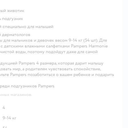
ный животик
ь подгузник
й специально для малышей
 дерматологов
для мальчиков и девочек весом 9-14 кг (54 шт). Для
 с детскими влажными салфетками Pampers Harmonie
чистой воды, поэтому подойдут даже для самой
дукцией Pampers 4 размера, которая дарит малышу
овать мир, а родителям чувствовать спокойствие,
ольте Pampers позаботиться о вашем ребенке и подарить
среди подгузников Pampers
чных магазинов.
4
9-14 кг