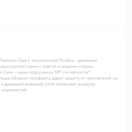
 Premium Care с технологией ProSkin - двойным
руя контакт кожи с влагой и жидким стулом.
m Care – наши подгузники №1 по мягкости*.
ыша облаком комфорта, дарят защиту от протеканий на
, а дышащий внешний слой позволяет воздуху
т опрелостей.