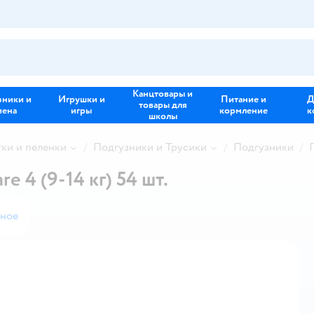
Канцтовары и
зники и
Игрушки и
Питание и
Д
товары для
иена
игры
кормление
к
школы
тки и пеленки
Подгузники и Трусики
Подгузники
 4 (9-14 кг) 54 шт.
нное