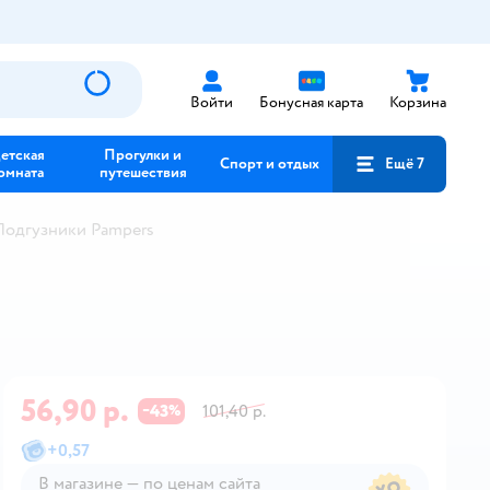
Войти
Бонусная карта
Корзина
етская
Прогулки и
Спорт и отдых
Ещё 7
омната
путешествия
Подгузники Pampers
56,90 р.
43
101,40 р.
−
%
+
0,57
В магазине — по ценам сайта