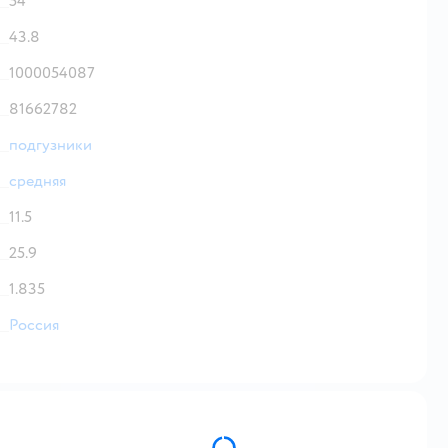
54
43.8
1000054087
81662782
подгузники
средняя
11.5
25.9
1.835
Россия