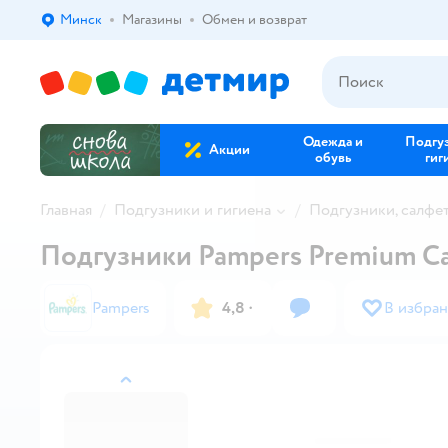
Минск
Магазины
Обмен и возврат
Выбор адреса доставки.
Одежда и
Подгу
Акции
обувь
гиг
Главная
Подгузники и гигиена
Подгузники, салфе
Подгузники Pampers Premium Care
Pampers
4,8
·
В избра
назад