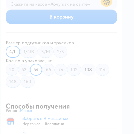
Скажите на кассе «Хочу как на сайте»
В магазине — по ценам сайта
В корзину
Размер подгузников и трусиков
4/L
1/NB
3/M
2/S
Кол-во в упаковке, шт.
20
52
54
66
74
102
108
114
148
160
Способы получения
Регион:
Минск
Выбор адреса доставки.
Забрать в 9 магазинах
Забрать в магазине
Через час — бесплатно