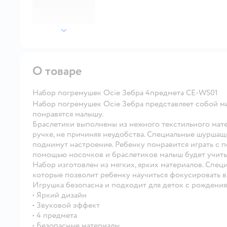
далее
О товаре
Набор погремушек Ocie Зебра 4предмета CE-WS01
Набор погремушек Ocie Зебра представляет собой м
понравятся малышу.
Браслетики выполнены из нежного текстильного матер
ручке, не причиняя неудобства. Специальные шурша
поднимут настроение. Ребенку понравится играть с 
помощью носочков и браслетиков малыш будет учитьс
Набор изготовлен из мягких, ярких материалов. Спец
которые позволит ребенку научиться фокусировать в
Игрушка безопасна и подходит для деток с рождения
• Яркий дизайн
• Звуковой эффект
• 4 предмета
• Безопасные материалы