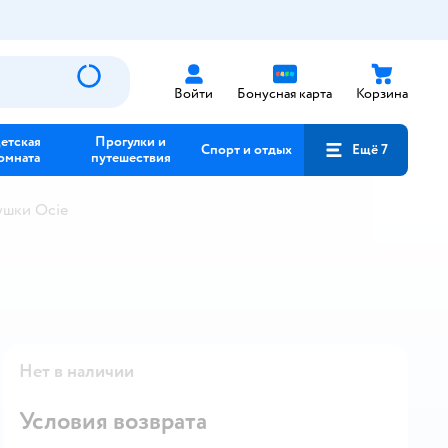
Войти
Бонусная карта
Корзина
етская
Прогулки и
Спорт и отдых
Ещё 7
омната
путешествия
ушки Ocie
Нет в наличии
Условия возврата