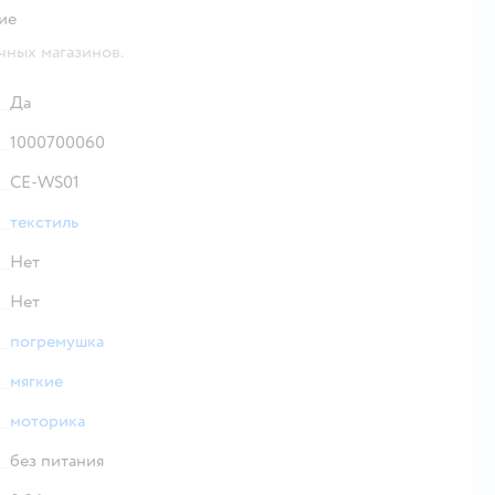
ие
чных магазинов.
Да
1000700060
CE-WS01
текстиль
Нет
Нет
погремушка
мягкие
моторика
без питания