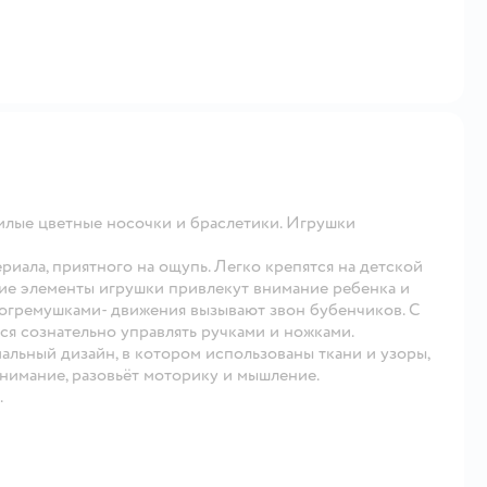
илые цветные носочки и браслетики. Игрушки
иала, приятного на ощупь. Легко крепятся на детской
щие элементы игрушки привлекут внимание ребенка и
погремушками- движения вызывают звон бубенчиков. С
я сознательно управлять ручками и ножками.
иальный дизайн, в котором использованы ткани и узоры,
нимание, разовьёт моторику и мышление.
.