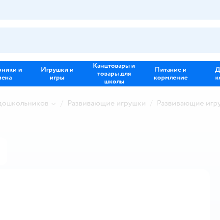
Канцтовары и
зники и
Игрушки и
Питание и
Д
товары для
иена
игры
кормление
к
школы
 дошкольников
Развивающие игрушки
Развивающие игр