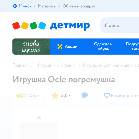
Минск
Магазины
Обмен и возврат
Выбор адреса доставки.
Одежда и
Подгу
Акции
обувь
гиг
Главная
Игрушки и игры
Игрушки для малышей и
Игрушка Ocie погремушка
Ocie
5,0
·
В избранное
назад