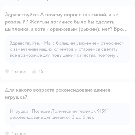
Здравствуйте. А почему поросенок синий, а не
розовый? Жёлтым логичнее было бы сделать
цыпленка, а кота - оранжевым (рыжим), нет? Вроде,
хочется купить такой чудесный домик, но, в то же
время, очень смущает расцветка животных.
Здравствуйте. - Мы с большим уважением относимся
Открыть вопрос
к замечаниям наших клиентов и стараемся сделать
все возможное для повышения качества, поэтому
возьмем на доработку ваши замечания
1 ответ
15
Для какого возраста рекомендована данная
игрушка?
Игрушка "Полесье Логический теремок 9159"
Открыть вопрос
рекомендована для детей от 3 до 6 лет.
1 ответ