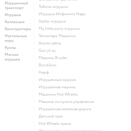
Игрушечный
Тоботы игрушки
транспорт
Игрушки Инфинити Надо
Игрушки
Stellar игрушки
Коллекции
my little pony игрушки
Конструкторы
Настольные
Технопарк Машинки
игры
Алило зайка
Куклы
Goo jit zu
Мягкие
Машины Bruder
игрушки
Bondibon
Нерф
Игрушечные оружия
Игрушечная машина
Машинки Hot Wheels
Машины на пульте управления
Игрушечная железная дорога
Детский трек
Hot Wheels треки
Игрушка танк на радиоуправлении