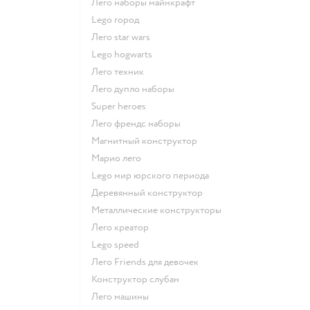
Лего наборы майнкрафт
Lego город
Лего star wars
Lego hogwarts
Лего техник
Лего дупло наборы
Super heroes
Лего френдс наборы
Магнитный конструктор
Марио лего
Lego мир юрского периода
Деревянный конструктор
Металлические конструкторы
Лего креатор
Lego speed
Лего Friends для девочек
Конструктор слубан
Лего машины