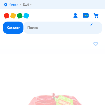
Минск
Ещё
Выбор адреса доставки.
Каталог
В избр