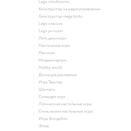
Lego mindstorms
Конструктор на радиоуправлении
Конструктор mega bloks
Lego классик
Lego princess
Лего джуниорс
Настольные игры
Манчкин
Имаджинариум
Hobby world
Доска для рисования
Игра Твистер
Шахматы
Словодел игра
Логические настольные игры
Стиль жизни настольные игры
Игры Бондибон
Элиас