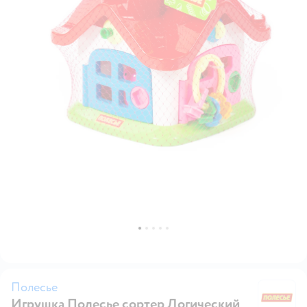
Полесье
Игрушка Полесье сортер Логический
П