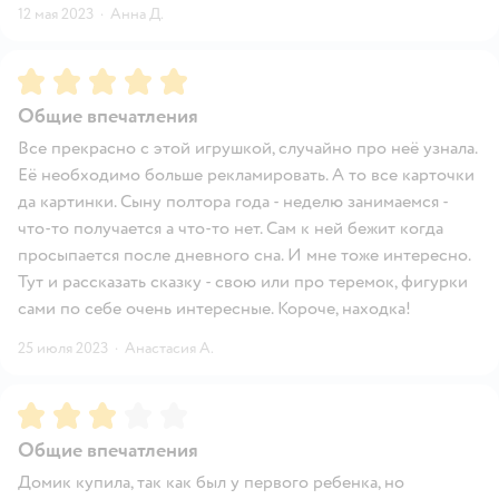
12 мая 2023
·
Анна Д.
Рейтинг:
5
Общие впечатления
Все прекрасно с этой игрушкой, случайно про неё узнала.
Её необходимо больше рекламировать. А то все карточки
да картинки. Сыну полтора года - неделю занимаемся -
что-то получается а что-то нет. Сам к ней бежит когда
просыпается после дневного сна. И мне тоже интересно.
Тут и рассказать сказку - свою или про теремок, фигурки
сами по себе очень интересные. Короче, находка!
25 июля 2023
·
Анастасия А.
Рейтинг:
3
Общие впечатления
Домик купила, так как был у первого ребенка, но