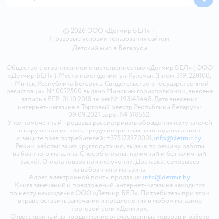
© 2026 ООО «Детмир БЕЛ»
•
Правовые условия пользования сайтом
Детский мир в
Беларуси
Общество с ограниченной ответственностью «Детмир БЕЛ» ( ООО
«Детмир БЕЛ» ). Место нахождения: ул. Кульман, 3, пом. 319, 220100,
г. Минск, Республика Беларусь. Свидетельство о государственной
регистрации № 0072500 выдано Минским горисполкомом, внесена
запись в ЕГР 01.10.2018 за рег.№ 193143448. Дата внесения
интернет-магазина в Торговый реестр Республики Беларусь:
09.09.2021 за рег.№ 518552.
Уполномоченный продавца рассматривать обращения покупателей
о нарушении их прав, предусмотренных законодательством
о защите прав потребителей: +375173970001,
info@detmir.by
.
Режим работы: заказ круглосуточно, выдача по режиму работы
выбранного магазина. Способ оплаты: наличный и безналичный
расчёт. Оплата товара при получении. Доставка: самовывоз
из выбранного магазина.
Адрес электронной почты продавца:
info@detmir.by
Книга замечаний и предложений интернет-магазина находится
по месту нахождения ООО «Детмир БЕЛ». Потребитель при этом
вправе оставить замечания и предложения в любом магазине
торговой сети «Детмир».
Ответственный за продвижение отечественных товаров и работе