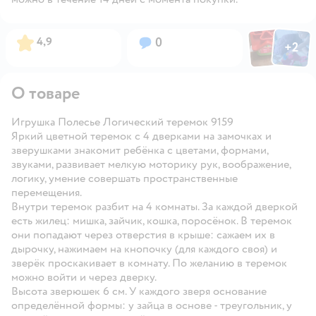
Фото пользов
Фото по
Рейтинг:
Вопросов:
4,9
0
+
2
Открыть
О товаре
Игрушка Полесье Логический теремок 9159
Яркий цветной теремок с 4 дверками на замочках и
зверушками знакомит ребёнка с цветами, формами,
звуками, развивает мелкую моторику рук, воображение,
логику, умение совершать пространственные
перемещения.
Внутри теремок разбит на 4 комнаты. За каждой дверкой
есть жилец: мишка, зайчик, кошка, поросёнок. В теремок
они попадают через отверстия в крыше: сажаем их в
дырочку, нажимаем на кнопочку (для каждого своя) и
зверёк проскакивает в комнату. По желанию в теремок
можно войти и через дверку.
Высота зверюшек 6 см. У каждого зверя основание
определённой формы: у зайца в основе - треугольник, у