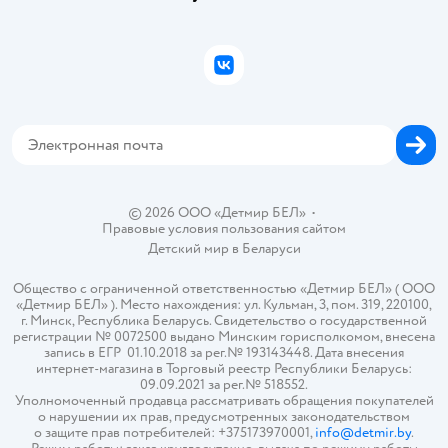
Правила продажи
Подарочные карты
Политика конфиденциальности
Бонусные карты
Политика использования файлов cookie
ВКонтакте
Блог
Обратная связь
Магазины сети
Карта сайта
© 2026 ООО «Детмир БЕЛ»
•
Правовые условия пользования сайтом
Детский мир в
Беларуси
Общество с ограниченной ответственностью «Детмир БЕЛ» ( ООО
«Детмир БЕЛ» ). Место нахождения: ул. Кульман, 3, пом. 319, 220100,
г. Минск, Республика Беларусь. Свидетельство о государственной
регистрации № 0072500 выдано Минским горисполкомом, внесена
запись в ЕГР 01.10.2018 за рег.№ 193143448. Дата внесения
интернет-магазина в Торговый реестр Республики Беларусь:
09.09.2021 за рег.№ 518552.
Уполномоченный продавца рассматривать обращения покупателей
о нарушении их прав, предусмотренных законодательством
о защите прав потребителей: +375173970001,
info@detmir.by
.