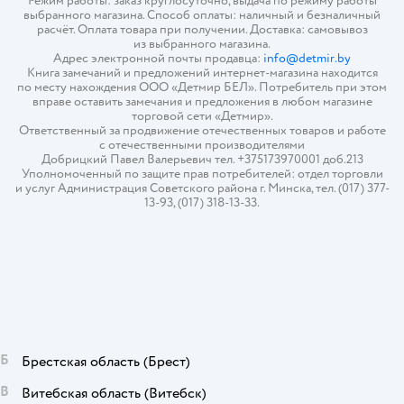
Режим работы: заказ круглосуточно, выдача по режиму работы
выбранного магазина. Способ оплаты: наличный и безналичный
расчёт. Оплата товара при получении. Доставка: самовывоз
из выбранного магазина.
Адрес электронной почты продавца:
info@detmir.by
Книга замечаний и предложений интернет-магазина находится
по месту нахождения ООО «Детмир БЕЛ». Потребитель при этом
вправе оставить замечания и предложения в любом магазине
торговой сети «Детмир».
Ответственный за продвижение отечественных товаров и работе
с отечественными производителями
Добрицкий Павел Валерьевич тел. +375173970001 доб.213
Уполномоченный по защите прав потребителей: отдел торговли
и услуг Администрация Советского района г. Минска, тел. (017) 377-
13-93, (017) 318-13-33.
Б
Брестская область
(Брест)
В
Витебская область
(Витебск)