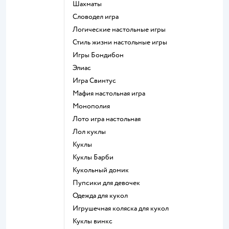
Шахматы
Словодел игра
Логические настольные игры
Стиль жизни настольные игры
Игры Бондибон
Элиас
Игра Свинтус
Мафия настольная игра
Монополия
Лото игра настольная
Лол куклы
Куклы
Куклы Барби
Кукольный домик
Пупсики для девочек
Одежда для кукол
Игрушечная коляска для кукол
Куклы винкс