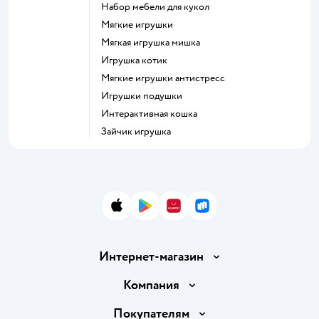
Набор мебели для кукол
Мягкие игрушки
Мягкая игрушка мишка
Игрушка котик
Мягкие игрушки антистресс
Игрушки подушки
Интерактивная кошка
Зайчик игрушка
App Store
Google Play
AppGallery
RuStore
Интернет-магазин
Доставка и оплата
Компания
Обмен и возврат товара
Вакансии
Покупателям