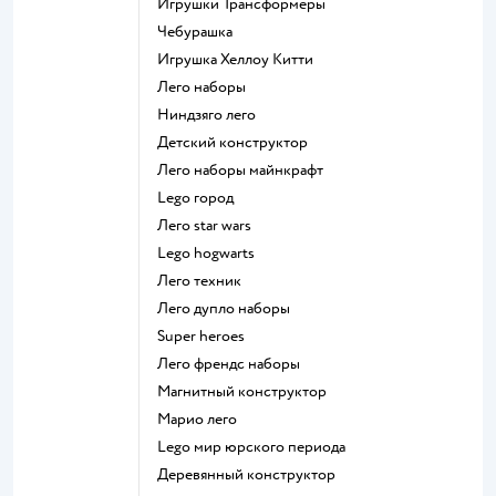
Игрушки Трансформеры
Чебурашка
Игрушка Хеллоу Китти
Лего наборы
Ниндзяго лего
Детский конструктор
Лего наборы майнкрафт
Lego город
Лего star wars
Lego hogwarts
Лего техник
Лего дупло наборы
Super heroes
Лего френдс наборы
Магнитный конструктор
Марио лего
Lego мир юрского периода
Деревянный конструктор