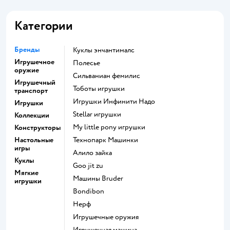
Категории
Бренды
Куклы энчантималс
Игрушечное
Полесье
оружие
Сильваниан фемилис
Игрушечный
Тоботы игрушки
транспорт
Игрушки Инфинити Надо
Игрушки
Stellar игрушки
Коллекции
my little pony игрушки
Конструкторы
Настольные
Технопарк Машинки
игры
Алило зайка
Куклы
Goo jit zu
Мягкие
Машины Bruder
игрушки
Bondibon
Нерф
Игрушечные оружия
Игрушечная машина