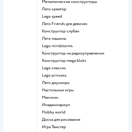
Металлические конструкторы
Лего креатор
Lego speed
Лего Friends для девочек
Конструктор слубан
Лего машины
Lego mindstorms
Конструктор на радиоуправлении
Конструктор mega bloks
Lego классик
Lego princess
Лего джуниорс
Настольные игры
Манчкин
Имаджинариум
Hobby world
Доска для рисования
Игра Твистер