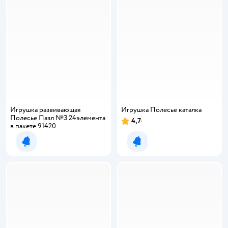
Игрушка развивающая
Игрушка Полесье каталка
Полесье Пазл №3 24элемента
4,7
в пакете 91420
Уведомить о появлении
Уведомить о появлении