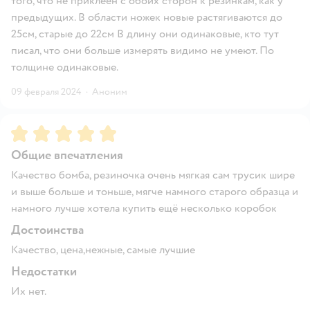
того, что не приклеен с обоих сторон к резинкам, как у
предыдущих. В области ножек новые растягиваются до
25см, старые до 22см В длину они одинаковые, кто тут
писал, что они больше измерять видимо не умеют. По
толщине одинаковые.
09 февраля 2024
·
Аноним
Рейтинг:
5
Общие впечатления
Качество бомба, резиночка очень мягкая сам трусик шире
и выше больше и тоньше, мягче намного старого образца и
намного лучше хотела купить ещё несколько коробок
Достоинства
Качество, цена,нежные, самые лучшие
Недостатки
Их нет.