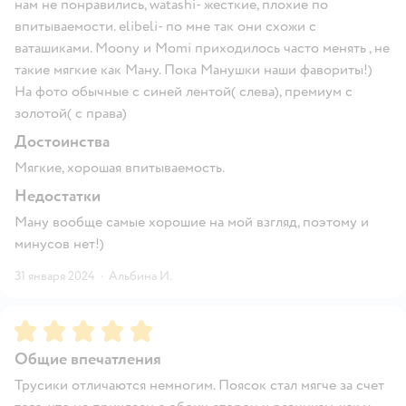
нам не понравились, watashi- жесткие, плохие по
впитываемости. elibeli- по мне так они схожи с
ваташиками. Мoony и Momi приходилось часто менять , не
такие мягкие как Ману. Пока Манушки наши фавориты!)
На фото обычные с синей лентой( слева), премиум с
золотой( с права)
Достоинства
Мягкие, хорошая впитываемость.
Недостатки
Ману вообще самые хорошие на мой взгляд, поэтому и
минусов нет!)
31 января 2024
·
Альбина И.
Рейтинг:
5
Общие впечатления
Трусики отличаются немногим. Поясок стал мягче за счет