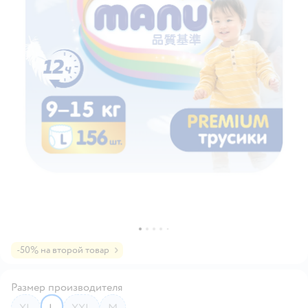
-50% на второй товар
Размер производителя
XL
L
XXL
M