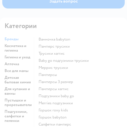
Задать вопрос
промокод. Моя подружка своей дочке брала
ультратонкие тоже, говорит хорошие, их удобнее на
лето, они тоньше.
Категории
Бренды
ванночка babyton
Косметика и
памперс трусики
гигиена
трусики хаггис
Гигиена и уход
baby go подгузники трусики
Аптечка
меррис трусики
Все для мамы
памперсы
Детская
памперсы 3 размер
бытовая химия
Для купания и
памперсы хаггис
ванны
подгузники baby go
Пустышки и
merries подгузники
прорезыватели
горшок roxy kids
Подгузники,
салфетки и
горшок babyton
пеленки
салфетки памперс