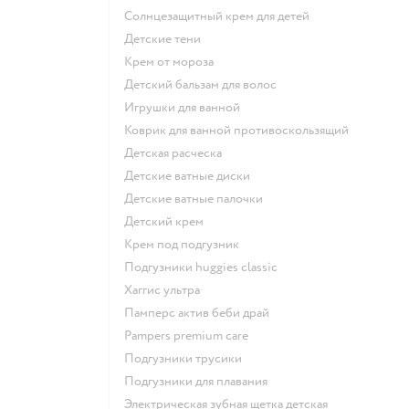
солнцезащитный крем для детей
детские тени
крем от мороза
детский бальзам для волос
игрушки для ванной
коврик для ванной противоскользящий
детская расческа
детские ватные диски
детские ватные палочки
детский крем
крем под подгузник
подгузники huggies classic
хаггис ультра
памперс актив беби драй
pampers premium care
подгузники трусики
подгузники для плавания
электрическая зубная щетка детская