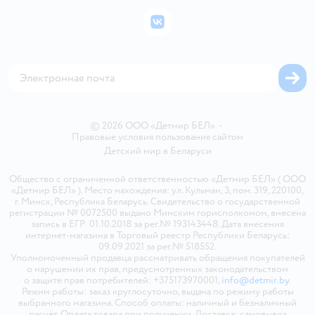
Бонусные карты
Политика использования файлов cookie
ВКонтакте
Блог
Обратная связь
Магазины сети
Карта сайта
© 2026 ООО «Детмир БЕЛ»
•
Правовые условия пользования сайтом
Детский мир в
Беларуси
Общество с ограниченной ответственностью «Детмир БЕЛ» ( ООО
«Детмир БЕЛ» ). Место нахождения: ул. Кульман, 3, пом. 319, 220100,
г. Минск, Республика Беларусь. Свидетельство о государственной
регистрации № 0072500 выдано Минским горисполкомом, внесена
запись в ЕГР 01.10.2018 за рег.№ 193143448. Дата внесения
интернет-магазина в Торговый реестр Республики Беларусь:
09.09.2021 за рег.№ 518552.
Уполномоченный продавца рассматривать обращения покупателей
о нарушении их прав, предусмотренных законодательством
о защите прав потребителей: +375173970001,
info@detmir.by
.
Режим работы: заказ круглосуточно, выдача по режиму работы
выбранного магазина. Способ оплаты: наличный и безналичный
расчёт. Оплата товара при получении. Доставка: самовывоз