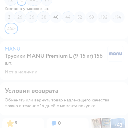
Кол-во в упаковке, шт.
3
26
36
38
40
44
52
60
132
144
156
MANU
Трусики MANU Premium L (9-15 кг) 156
M
шт.
Нет в наличии
Условия возврата
Обменять или вернуть товар надлежащего качества
можно в течение 14 дней с момента покупки.
Фото по
Фото пользовател
Фото пользо
Рейтинг:
Вопросов:
5
0
+
43
Открыть га