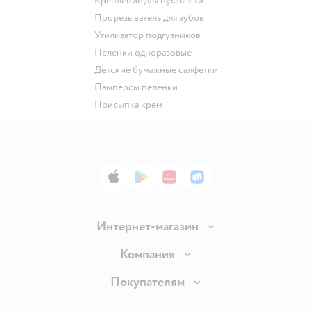
крепление для пустышки
прорезыватель для зубов
утилизатор подгузников
пеленки одноразовые
детские бумажные салфетки
памперсы пеленки
присыпка крем
App Store
Google Play
AppGallery
RuStore
Интернет-магазин
Доставка и оплата
Компания
Обмен и возврат товара
Вакансии
Покупателям
Правила продажи
Подарочные карты
Политика конфиденциальности