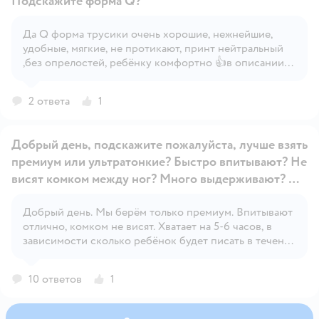
Подскажите форма Q?
Да Q форма трусики очень хорошие, нежнейшие,
удобные, мягкие, не протикают, принт нейтральный
Открыть вопрос
,без опрелостей, ребëнку комфортно 👍в описании
товара подробная информация и фото во всех
ракурсах 👌к покупке рекомендую!
2 ответа
1
Добрый день, подскажите пожалуйста, лучше взять
премиум или ультратонкие? Быстро впитывают? Не
висят комком между ног? Много выдерживают? Не
маломерят?
Добрый день. Мы берём только премиум. Впитывают
Открыть вопрос
отлично, комком не висят. Хватает на 5-6 часов, в
зависимости сколько ребёнок будет писать в течение
дня, иногда меняем и чаще. За ночь ни разу не
протекали. По весу сейчас у нас размер L, не
10 ответов
1
маломерят. Берите, не пожалеете. Выгоднее брать
сразу коробку, в ней 3 пачки, выходит дешевле,
особенно, если ДМ присылает персональный