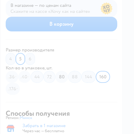
В магазине — по ценам сайта
Скажите на кассе «Хочу как на сайте»
В магазине — по ценам сайта
В корзину
Размер производителя
4
5
6
Кол-во в упаковке, шт.
36
40
44
72
80
88
144
160
176
Способы получения
Регион:
Минск
Выбор адреса доставки.
Забрать в 1 магазине
Забрать в магазине
Через час — бесплатно