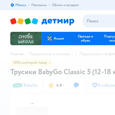
Минск
Магазины
Обмен и возврат
Выбор адреса доставки.
Одежда и
Подгу
Акции
обувь
гиг
Главная
Подгузники и гигиена
Подгузники, салфе
-50% на второй товар
Трусики BabyGo Classic 5 (12-18 к
BabyGo
4,8
·
В избран
назад