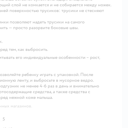
ющий слой не комкается и не собирается между ножек.
шней поверхностью трусиков: трусики не стесняют
инки позволяют надеть трусики на самого
нить — просто разорвите боковые швы.
к.
ред тем, как выбросить.
тывать его индивидуальные особенности – рост,
позволяйте ребенку играть с упаковкой. После
ионную ленту, и выбросьте в мусорное ведро.
одгузник не менее 4-6 раз в день и внимательно
ртосодержащие средства, а также средства с
вред нежной коже малыша.
чных магазинов.
5