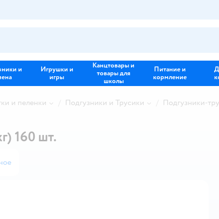
Канцтовары и
зники и
Игрушки и
Питание и
Д
товары для
иена
игры
кормление
к
школы
тки и пеленки
Подгузники и Трусики
Подгузники-тр
г) 160 шт.
ное