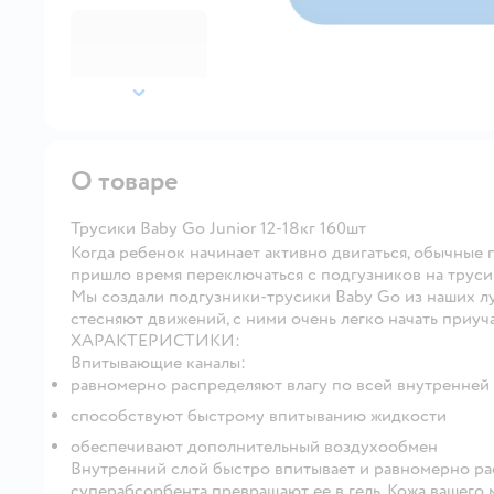
далее
О товаре
Трусики Baby Go Junior 12-18кг 160шт
Когда ребенок начинает активно двигаться, обычные п
пришло время переключаться с подгузников на труси
Мы создали подгузники-трусики Baby Go из наших лу
стесняют движений, с ними очень легко начать приуча
ХАРАКТЕРИСТИКИ:
Впитывающие каналы:
равномерно распределяют влагу по всей внутренней
способствуют быстрому впитыванию жидкости
обеспечивают дополнительный воздухообмен
Внутренний слой быстро впитывает и равномерно рас
суперабсорбента превращают ее в гель. Кожа вашего 