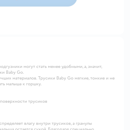
одгузники могут стать менее удобными, а, значит,
ки Baby Go.
чших материалов. Трусики Baby Go мягкие, тонкие и не
ть малыша к горшку.
 поверхности трусиков
пределяет влагу внутри трусиков, а гранулы
малыша остается сухой. Благодаря специально