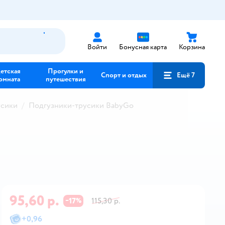
Войти
Бонусная карта
Корзина
етская
Прогулки и
Спорт и отдых
Ещё 7
омната
путешествия
усики
Подгузники-трусики BabyGo
95,60 р.
17
115,30 р.
−
%
+
0,96