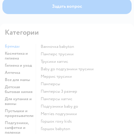
Задать вопрос
Категории
Бренды
ванночка babyton
Косметика и
памперс трусики
гигиена
трусики хаггис
Гигиена и уход
baby go подгузники трусики
Аптечка
меррис трусики
Все для мамы
памперсы
Детская
памперсы 3 размер
бытовая химия
Для купания и
памперсы хаггис
ванны
подгузники baby go
Пустышки и
merries подгузники
прорезыватели
горшок roxy kids
Подгузники,
салфетки и
горшок babyton
пеленки