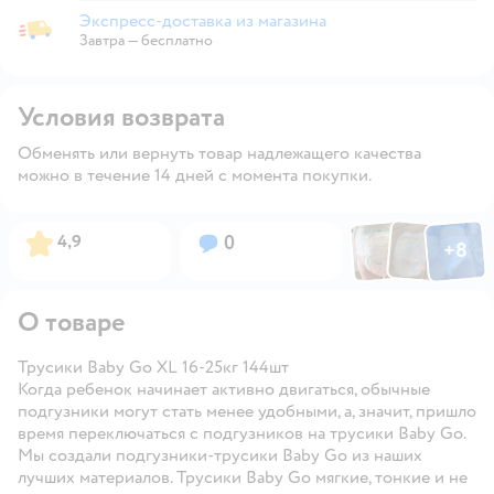
Экспресс-доставка из магазина
Экспресс-доставка из магазина
Завтра
—
бесплатно
Условия возврата
Обменять или вернуть товар надлежащего качества
можно в течение 14 дней с момента покупки.
Фото по
Фото пользовател
Фото пользо
Рейтинг:
Вопросов:
4,9
0
+
8
Открыть га
О товаре
Трусики Baby Go XL 16-25кг 144шт
Когда ребенок начинает активно двигаться, обычные
подгузники могут стать менее удобными, а, значит, пришло
время переключаться с подгузников на трусики Baby Go.
Мы создали подгузники-трусики Baby Go из наших
лучших материалов. Трусики Baby Go мягкие, тонкие и не