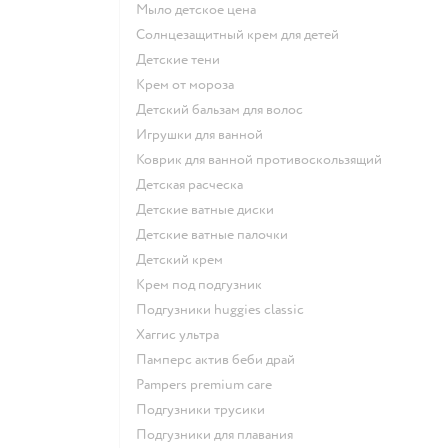
мыло детское цена
солнцезащитный крем для детей
детские тени
крем от мороза
детский бальзам для волос
игрушки для ванной
коврик для ванной противоскользящий
детская расческа
детские ватные диски
детские ватные палочки
детский крем
крем под подгузник
подгузники huggies classic
хаггис ультра
памперс актив беби драй
pampers premium care
подгузники трусики
подгузники для плавания