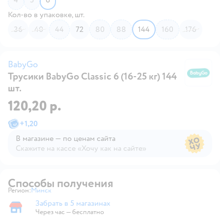
Кол-во в упаковке, шт.
36
40
44
72
80
88
144
160
176
BabyGo
Трусики BabyGo Classic 6 (16-25 кг) 144
B
шт.
120,20 р.
+
1,20
В магазине — по ценам сайта
Скажите на кассе «Хочу как на сайте»
В магазине — по ценам сайта
Способы получения
Регион:
Минск
Выбор адреса доставки.
Забрать в 5 магазинах
Забрать в магазине
Через час — бесплатно