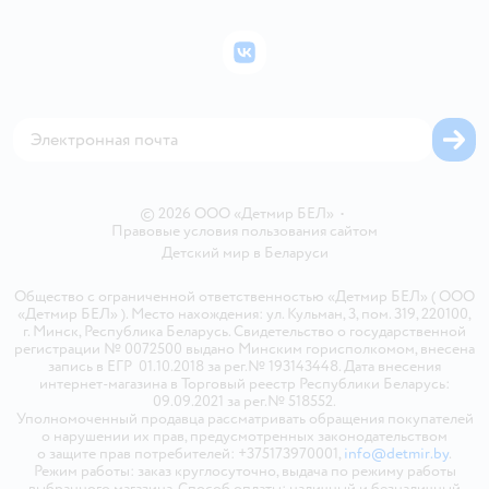
Подарочные карты
Политика конфиденциальности
Бонусные карты
Политика использования файлов cookie
ВКонтакте
Блог
Обратная связь
Магазины сети
Карта сайта
© 2026 ООО «Детмир БЕЛ»
•
Правовые условия пользования сайтом
Детский мир в
Беларуси
Общество с ограниченной ответственностью «Детмир БЕЛ» ( ООО
«Детмир БЕЛ» ). Место нахождения: ул. Кульман, 3, пом. 319, 220100,
г. Минск, Республика Беларусь. Свидетельство о государственной
регистрации № 0072500 выдано Минским горисполкомом, внесена
запись в ЕГР 01.10.2018 за рег.№ 193143448. Дата внесения
интернет-магазина в Торговый реестр Республики Беларусь:
09.09.2021 за рег.№ 518552.
Уполномоченный продавца рассматривать обращения покупателей
о нарушении их прав, предусмотренных законодательством
о защите прав потребителей: +375173970001,
info@detmir.by
.
Режим работы: заказ круглосуточно, выдача по режиму работы
выбранного магазина. Способ оплаты: наличный и безналичный