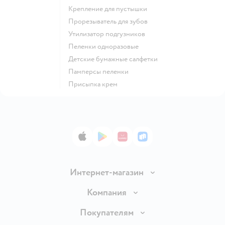
крепление для пустышки
прорезыватель для зубов
утилизатор подгузников
пеленки одноразовые
детские бумажные салфетки
памперсы пеленки
присыпка крем
App Store
Google Play
AppGallery
RuStore
Интернет-магазин
Доставка и оплата
Компания
Обмен и возврат товара
Вакансии
Покупателям
Правила продажи