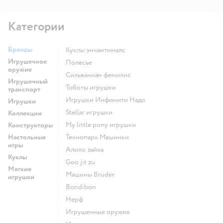
Категории
Бренды
Куклы энчантималс
Игрушечное
Полесье
оружие
Сильваниан фемилис
Игрушечный
Тоботы игрушки
транспорт
Игрушки Инфинити Надо
Игрушки
Stellar игрушки
Коллекции
my little pony игрушки
Конструкторы
Настольные
Технопарк Машинки
игры
Алило зайка
Куклы
Goo jit zu
Мягкие
Машины Bruder
игрушки
Bondibon
Нерф
Игрушечные оружия