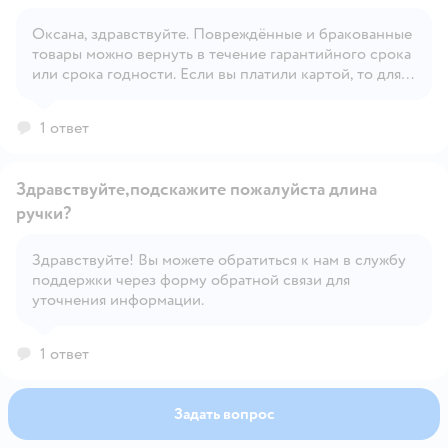
Оксана, здравствуйте. Повреждённые и бракованные
Открыть вопрос
товары можно вернуть в течение гарантийного срока
или срока годности. Если вы платили картой, то для
возврата потребуется только эта карта. В других
случаях приходите в магазин с паспортом и чеком.
1 ответ
На решение о возврате обычно требуется до 10 дней,
на это время можно оставить повреждённый или
бракованный товар в магазине.
Здравствуйте,подскажите пожалуйста длина
ручки?
Здравствуйте! Вы можете обратиться к нам в службу
Открыть вопрос
поддержки через форму обратной связи для
уточнения информации.
1 ответ
Задать вопрос