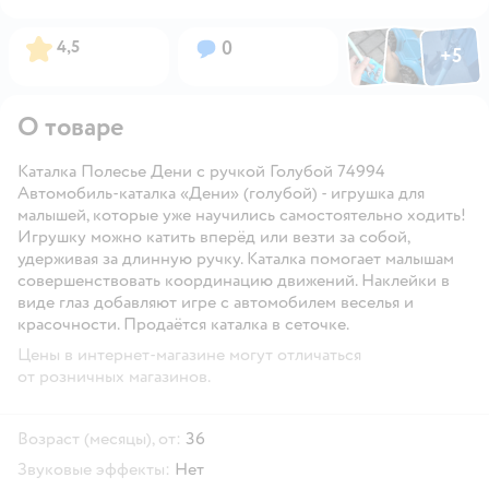
Фото по
Фото пользовател
Фото пользо
Рейтинг:
Вопросов:
4,5
0
+
5
Открыть га
О товаре
Каталка Полесье Дени с ручкой Голубой 74994
Автомобиль-каталка «Дени» (голубой) - игрушка для
малышей, которые уже научились самостоятельно ходить!
Игрушку можно катить вперёд или везти за собой,
удерживая за длинную ручку. Каталка помогает малышам
совершенствовать координацию движений. Наклейки в
виде глаз добавляют игре с автомобилем веселья и
красочности. Продаётся каталка в сеточке.
Цены в интернет-магазине могут отличаться
от розничных магазинов.
Возраст (месяцы), от:
36
Звуковые эффекты:
Нет