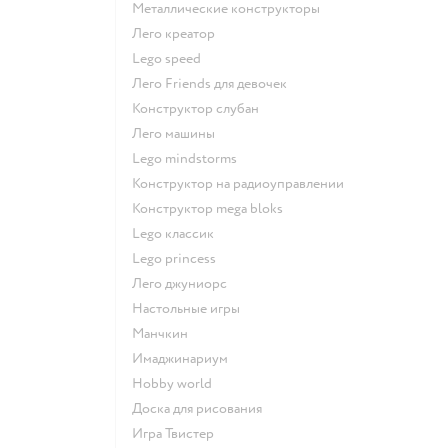
Металлические конструкторы
Лего креатор
Lego speed
Лего Friends для девочек
Конструктор слубан
Лего машины
Lego mindstorms
Конструктор на радиоуправлении
Конструктор mega bloks
Lego классик
Lego princess
Лего джуниорс
Настольные игры
Манчкин
Имаджинариум
Hobby world
Доска для рисования
Игра Твистер