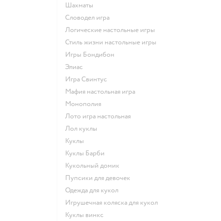
Шахматы
Словодел игра
Логические настольные игры
Стиль жизни настольные игры
Игры Бондибон
Элиас
Игра Свинтус
Мафия настольная игра
Монополия
Лото игра настольная
Лол куклы
Куклы
Куклы Барби
Кукольный домик
Пупсики для девочек
Одежда для кукол
Игрушечная коляска для кукол
Куклы винкс