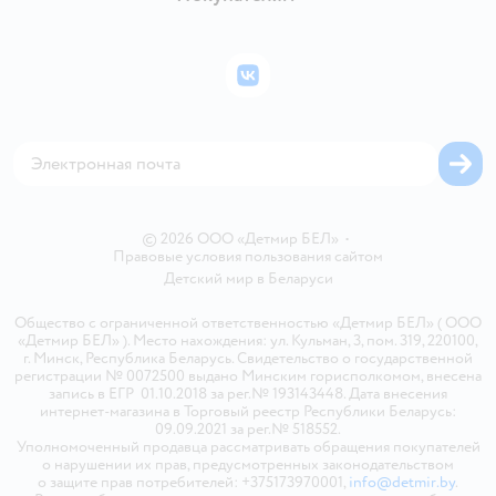
Правила продажи
Подарочные карты
Политика конфиденциальности
Бонусные карты
Политика использования файлов cookie
ВКонтакте
Блог
Обратная связь
Магазины сети
Карта сайта
© 2026 ООО «Детмир БЕЛ»
•
Правовые условия пользования сайтом
Детский мир в
Беларуси
Общество с ограниченной ответственностью «Детмир БЕЛ» ( ООО
«Детмир БЕЛ» ). Место нахождения: ул. Кульман, 3, пом. 319, 220100,
г. Минск, Республика Беларусь. Свидетельство о государственной
регистрации № 0072500 выдано Минским горисполкомом, внесена
запись в ЕГР 01.10.2018 за рег.№ 193143448. Дата внесения
интернет-магазина в Торговый реестр Республики Беларусь:
09.09.2021 за рег.№ 518552.
Уполномоченный продавца рассматривать обращения покупателей
о нарушении их прав, предусмотренных законодательством
о защите прав потребителей: +375173970001,
info@detmir.by
.