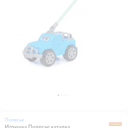
Полесье
Игрушка Полесье каталка
П