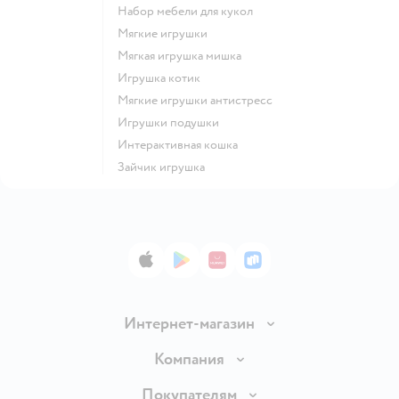
Набор мебели для кукол
Мягкие игрушки
Мягкая игрушка мишка
Игрушка котик
Мягкие игрушки антистресс
Игрушки подушки
Интерактивная кошка
Зайчик игрушка
App Store
Google Play
AppGallery
RuStore
Интернет-магазин
Доставка и оплата
Компания
Обмен и возврат товара
Вакансии
Покупателям