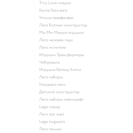
Tiny Love коврик
Кукла Хаги ваги
Уточка лалафанфан
Лего Бэтмен конструктор
Ми-Ми-Мишки игрушки
Лего человек паук
Лего мстители
Игрушки Трансформеры
Чебурашка
Игрушка Хеллоу Китти
Лего наборы
Ниндзяго лего
Детский конструктор
Лего наборы майнкрафт
Lego город
Лего star wars
Lego hogwarts
Лего техник