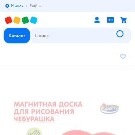
Минск
Ещё
Выбор адреса доставки.
Каталог
В избр