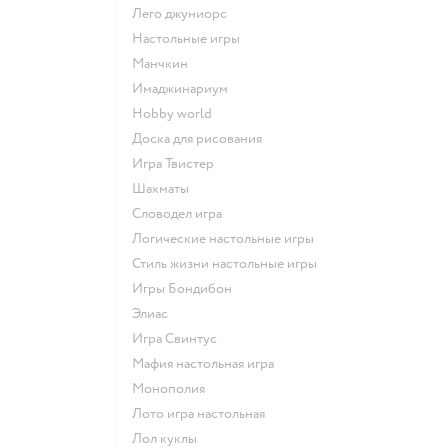
Лего джуниорс
Настольные игры
Манчкин
Имаджинариум
Hobby world
Доска для рисования
Игра Твистер
Шахматы
Словодел игра
Логические настольные игры
Стиль жизни настольные игры
Игры Бондибон
Элиас
Игра Свинтус
Мафия настольная игра
Монополия
Лото игра настольная
Лол куклы