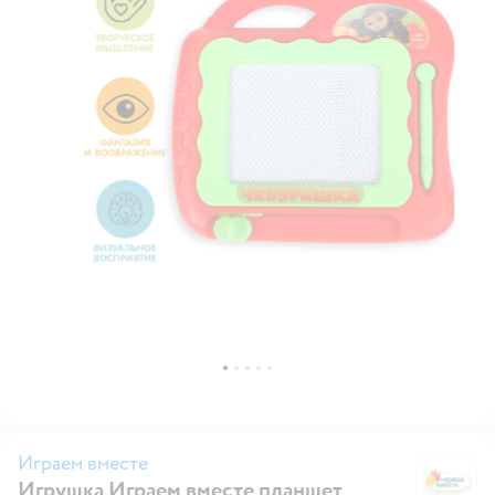
Играем вместе
Игрушка Играем вместе планшет
И