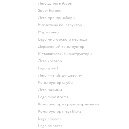
Лего дупло наборы
Super heroes
Лего френдс наборы
Магнитный конструктор
Марио лего
Lego мир юрского периода
Деревянный конструктор
Металлические конструкторы
Лего креатор
Lego speed
Лего Friends для девочек
Конструктор слубан
Лего машины
Lego mindstorms
Конструктор на радиоуправлении
Конструктор mega bloks
Lego классик
Lego princess