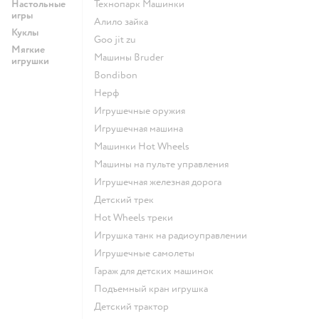
Настольные
Технопарк Машинки
игры
Алило зайка
Куклы
Goo jit zu
Мягкие
Машины Bruder
игрушки
Bondibon
Нерф
Игрушечные оружия
Игрушечная машина
Машинки Hot Wheels
Машины на пульте управления
Игрушечная железная дорога
Детский трек
Hot Wheels треки
Игрушка танк на радиоуправлении
Игрушечные самолеты
Гараж для детских машинок
Подъемный кран игрушка
Детский трактор