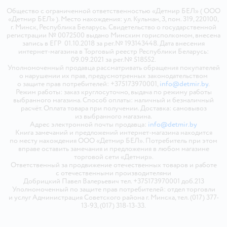
Общество с ограниченной ответственностью «Детмир БЕЛ» ( ООО
«Детмир БЕЛ» ). Место нахождения: ул. Кульман, 3, пом. 319, 220100,
г. Минск, Республика Беларусь. Свидетельство о государственной
регистрации № 0072500 выдано Минским горисполкомом, внесена
запись в ЕГР 01.10.2018 за рег.№ 193143448. Дата внесения
интернет-магазина в Торговый реестр Республики Беларусь:
09.09.2021 за рег.№ 518552.
Уполномоченный продавца рассматривать обращения покупателей
о нарушении их прав, предусмотренных законодательством
о защите прав потребителей: +375173970001,
info@detmir.by
.
Режим работы: заказ круглосуточно, выдача по режиму работы
выбранного магазина. Способ оплаты: наличный и безналичный
расчёт. Оплата товара при получении. Доставка: самовывоз
из выбранного магазина.
Адрес электронной почты продавца:
info@detmir.by
Книга замечаний и предложений интернет-магазина находится
по месту нахождения ООО «Детмир БЕЛ». Потребитель при этом
вправе оставить замечания и предложения в любом магазине
торговой сети «Детмир».
Ответственный за продвижение отечественных товаров и работе
с отечественными производителями
Добрицкий Павел Валерьевич тел. +375173970001 доб.213
Уполномоченный по защите прав потребителей: отдел торговли
и услуг Администрация Советского района г. Минска, тел. (017) 377-
13-93, (017) 318-13-33.