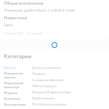
Общие впечатления
Маленькая, удобно брать с собой в полет
Недостатки
Цена
03 июля 2025
·
Рузалия З.
Категории
Бренды
Куклы энчантималс
Игрушечное
Полесье
оружие
Сильваниан фемилис
Игрушечный
Тоботы игрушки
транспорт
Игрушки Инфинити Надо
Игрушки
Stellar игрушки
Коллекции
my little pony игрушки
Конструкторы