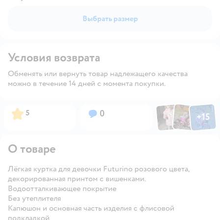
Выбрать размер
Условия возврата
Обменять или вернуть товар надлежащего качества
можно в течение 14 дней с момента покупки.
Фото по
Фото пользовател
Фото пользо
Рейтинг:
Вопросов:
5
0
+
15
Открыть га
О товаре
Лёгкая куртка для девочки Futurino розового цвета,
декорированная принтом с вишенками.
Водоотталкивающее покрытие
Без утеплителя
Капюшон и основная часть изделия с флисовой
подкладкой