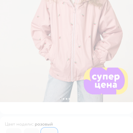
Цвет модели
:
розовый
6742799
6742800
6742801