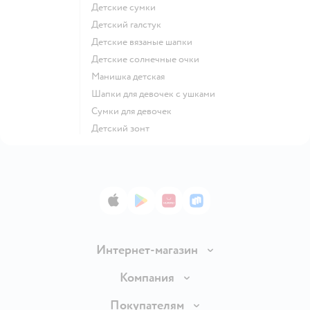
Детские сумки
Детский галстук
Детские вязаные шапки
Детские солнечные очки
Манишка детская
Шапки для девочек с ушками
Сумки для девочек
Детский зонт
App Store
Google Play
AppGallery
RuStore
Интернет-магазин
Доставка и оплата
Компания
Обмен и возврат товара
Вакансии
Покупателям