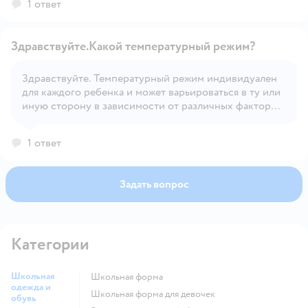
1 ответ
активность ребенка и т.д.
Здравствуйте.Какой температурный режим?
Здравствуйте. Температурный режим индивидуален
для каждого ребенка и может варьироваться в ту или
Открыть вопрос
иную сторону в зависимости от различных факторов
– солнечная или пасмурная погода, сильно ветрено
или нет, индивидуальная терморегуляция и
1 ответ
активность ребенка и т.д.
Задать вопрос
Категории
Школьная
Школьная форма
одежда и
Школьная форма для девочек
обувь