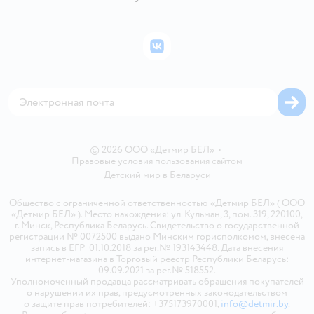
Правила продажи
Подарочные карты
Политика конфиденциальности
Бонусные карты
Политика использования файлов cookie
ВКонтакте
Блог
Обратная связь
Магазины сети
Карта сайта
© 2026 ООО «Детмир БЕЛ»
•
Правовые условия пользования сайтом
Детский мир в
Беларуси
Общество с ограниченной ответственностью «Детмир БЕЛ» ( ООО
«Детмир БЕЛ» ). Место нахождения: ул. Кульман, 3, пом. 319, 220100,
г. Минск, Республика Беларусь. Свидетельство о государственной
регистрации № 0072500 выдано Минским горисполкомом, внесена
запись в ЕГР 01.10.2018 за рег.№ 193143448. Дата внесения
интернет-магазина в Торговый реестр Республики Беларусь:
09.09.2021 за рег.№ 518552.
Уполномоченный продавца рассматривать обращения покупателей
о нарушении их прав, предусмотренных законодательством
о защите прав потребителей: +375173970001,
info@detmir.by
.