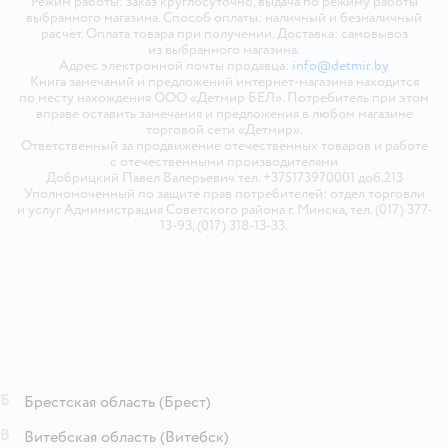
Режим работы: заказ круглосуточно, выдача по режиму работы
выбранного магазина. Способ оплаты: наличный и безналичный
расчёт. Оплата товара при получении. Доставка: самовывоз
из выбранного магазина.
Адрес электронной почты продавца:
info@detmir.by
Книга замечаний и предложений интернет-магазина находится
по месту нахождения ООО «Детмир БЕЛ». Потребитель при этом
вправе оставить замечания и предложения в любом магазине
торговой сети «Детмир».
Ответственный за продвижение отечественных товаров и работе
с отечественными производителями
Добрицкий Павел Валерьевич тел. +375173970001 доб.213
Уполномоченный по защите прав потребителей: отдел торговли
и услуг Администрация Советского района г. Минска, тел. (017) 377-
13-93, (017) 318-13-33.
Б
Брестская область
(Брест)
В
Витебская область
(Витебск)