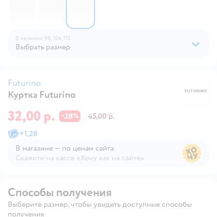
В наличии
98,
104,
110
Выбрать размер
Futurino
Куртка Futurino
Fu
32,00 р.
28
45,00 р.
−
%
+
1,28
В магазине — по ценам сайта
Скажите на кассе «Хочу как на сайте»
В магазине — по ценам сайта
Способы получения
Выберите размер, чтобы увидеть доступные способы
получения