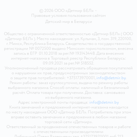
© 2026 ООО «Детмир БЕЛ»
•
Правовые условия пользования сайтом
Детский мир в
Беларуси
Общество с ограниченной ответственностью «Детмир БЕЛ» ( ООО
«Детмир БЕЛ» ). Место нахождения: ул. Кульман, 3, пом. 319, 220100,
г. Минск, Республика Беларусь. Свидетельство о государственной
регистрации № 0072500 выдано Минским горисполкомом, внесена
запись в ЕГР 01.10.2018 за рег.№ 193143448. Дата внесения
интернет-магазина в Торговый реестр Республики Беларусь:
09.09.2021 за рег.№ 518552.
Уполномоченный продавца рассматривать обращения покупателей
о нарушении их прав, предусмотренных законодательством
о защите прав потребителей: +375173970001,
info@detmir.by
.
Режим работы: заказ круглосуточно, выдача по режиму работы
выбранного магазина. Способ оплаты: наличный и безналичный
расчёт. Оплата товара при получении. Доставка: самовывоз
из выбранного магазина.
Адрес электронной почты продавца:
info@detmir.by
Книга замечаний и предложений интернет-магазина находится
по месту нахождения ООО «Детмир БЕЛ». Потребитель при этом
вправе оставить замечания и предложения в любом магазине
торговой сети «Детмир».
Ответственный за продвижение отечественных товаров и работе
с отечественными производителями
Добрицкий Павел Валерьевич тел. +375173970001 доб.213