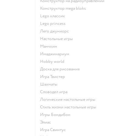
Конструктор на радиоуправлении
Конструктор mega bloks
Lego классик
Lego princess
Лего джуниорс
Настольные игры
Манчкин
Имаджинариум
Hobby world
Доска для рисования
Игра Твистер
Шахматы
Словодел игра
Логические настольные игры
Стиль жизни настольные игры
Игры Бондибон
Элиас
Игра Свинтус