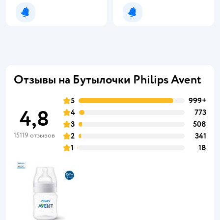
Уведомить о появлении
Уведомить о появлении
Отзывы на Бутылочки Philips Avent
5
999+
4,8
4
773
3
508
15119 отзывов
2
341
1
18