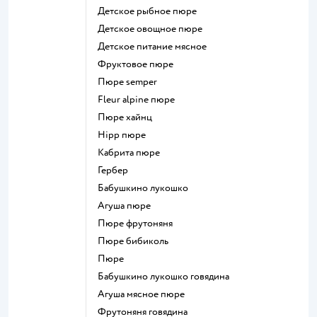
детское рыбное пюре
детское овощное пюре
детское питание мясное
фруктовое пюре
пюре semper
fleur alpine пюре
пюре хайнц
hipp пюре
кабрита пюре
гербер
бабушкино лукошко
агуша пюре
пюре фрутоняня
пюре бибиколь
пюре
бабушкино лукошко говядина
агуша мясное пюре
фрутоняня говядина