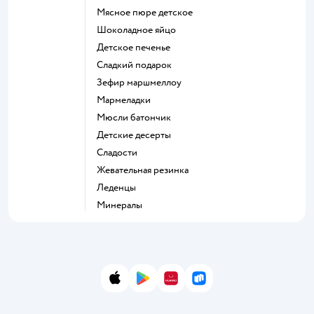
мясное пюре детское
шоколадное яйцо
детское печенье
сладкий подарок
зефир маршмеллоу
мармеладки
мюсли батончик
детские десерты
сладости
жевательная резинка
леденцы
Минералы
App Store
Google Play
AppGallery
RuStore