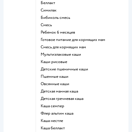
беллакт
симилак
бибиколь смесь
смесь
ребенок 6 месяцев
готовое питание для кормящих мам
смесь для кормящих мам
Мультизлаковые каши
Каши рисовые
Детские пшеничные каши
Пшенные каши
овсянные каши
детская манная каша
детская гречневая каша
каша семпер
флер альпин каша
каша нестле
каша беллакт