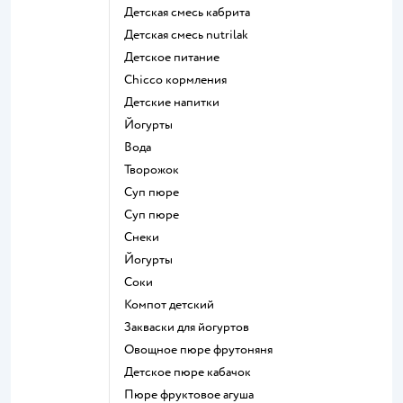
детская смесь кабрита
детская смесь nutrilak
детское питание
chicco кормления
детские напитки
йогурты
Вода
творожок
суп пюре
суп пюре
Снеки
йогурты
Соки
компот детский
Закваски для йогуртов
овощное пюре фрутоняня
детское пюре кабачок
пюре фруктовое агуша