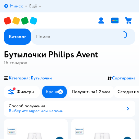
Минск
Ещё
Выбор адреса доставки.
Каталог
Бутылочки Philips Avent
16
товаров
Категория: Бутылочки
Сортировка
Фильтры
Бренд
Получить за 1-2 часа
Сегодня ил
Закрыть
Способ получения
Выберите адрес или магазин
Способ получения