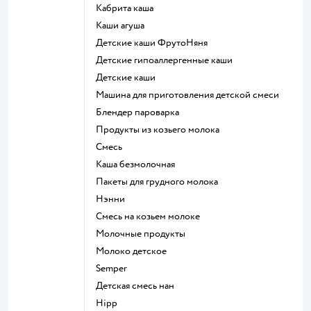
кабрита каша
каши агуша
Детские каши ФрутоНяня
Детские гипоаллергенные каши
детские каши
машина для приготовления детской смеси
блендер пароварка
продукты из козьего молока
смесь
каша безмолочная
пакеты для грудного молока
нэнни
смесь на козьем молоке
молочные продукты
молоко детское
semper
детская смесь нан
hipp