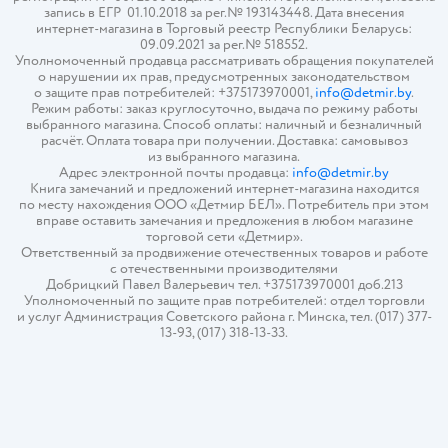
запись в ЕГР 01.10.2018 за рег.№ 193143448. Дата внесения
интернет-магазина в Торговый реестр Республики Беларусь:
09.09.2021 за рег.№ 518552.
Уполномоченный продавца рассматривать обращения покупателей
о нарушении их прав, предусмотренных законодательством
о защите прав потребителей: +375173970001,
info@detmir.by
.
Режим работы: заказ круглосуточно, выдача по режиму работы
выбранного магазина. Способ оплаты: наличный и безналичный
расчёт. Оплата товара при получении. Доставка: самовывоз
из выбранного магазина.
Адрес электронной почты продавца:
info@detmir.by
Книга замечаний и предложений интернет-магазина находится
по месту нахождения ООО «Детмир БЕЛ». Потребитель при этом
вправе оставить замечания и предложения в любом магазине
торговой сети «Детмир».
Ответственный за продвижение отечественных товаров и работе
с отечественными производителями
Добрицкий Павел Валерьевич тел. +375173970001 доб.213
Уполномоченный по защите прав потребителей: отдел торговли
и услуг Администрация Советского района г. Минска, тел. (017) 377-
13-93, (017) 318-13-33.