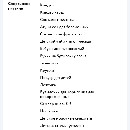
Спортивное
киндер
питание
киндер кардс
сок сады придонья
агуша сок для беременных
сок детский фрутоняня
детский чай хипп с 1 месяца
бабушкино лукошко чай
ручки на бутылочку авент
тарелочка
кружки
посуда для детей
ложечка
бутылочки для кормления для
новорожденных
семпер смесь 0 6
нестожен
Детские молочные смеси nan
детская смесь нутрилон