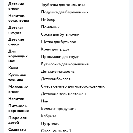
Детские
трубочка для поильника
смеси
подушка для беременных
Напитки,
ниблер
соки, воды
поильник
Детская
посуда
соска для бутылочки
Детские
щетка для бутылок
смеси
крем для груди
Для
кормящих
прокладки для груди
мам
бутылочка для кормления
Каши
детские макароны
Кухонная
детская бакалея
техника
смесь семпер для новорожденных
Молочные
смеси
детская смесь нестожен
Напитки
нан
Питание и
беллакт продукция
кормление
кабрита
Пюре для
детей
нутрилак
Сладости
смесь симилак 1