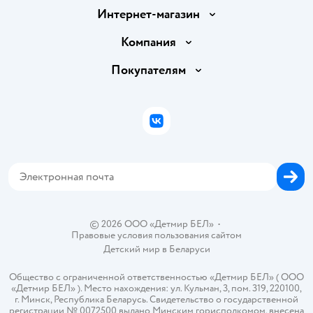
Интернет-магазин
Доставка и оплата
Компания
Обмен и возврат товара
Вакансии
Покупателям
Правила продажи
Подарочные карты
Политика конфиденциальности
Бонусные карты
Политика использования файлов cookie
ВКонтакте
Блог
Обратная связь
Магазины сети
Карта сайта
© 2026 ООО «Детмир БЕЛ»
•
Правовые условия пользования сайтом
Детский мир в
Беларуси
Общество с ограниченной ответственностью «Детмир БЕЛ» ( ООО
«Детмир БЕЛ» ). Место нахождения: ул. Кульман, 3, пом. 319, 220100,
г. Минск, Республика Беларусь. Свидетельство о государственной
регистрации № 0072500 выдано Минским горисполкомом, внесена