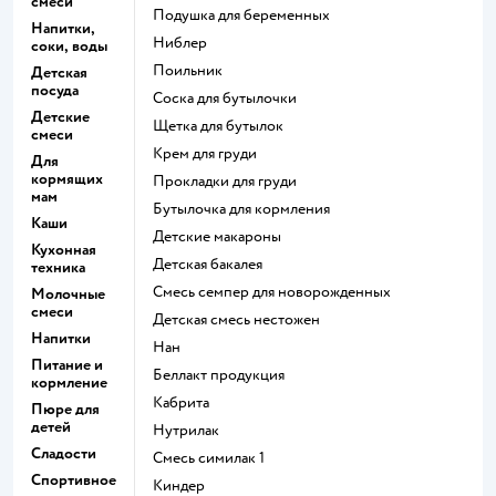
смеси
подушка для беременных
Напитки,
ниблер
соки, воды
поильник
Детская
посуда
соска для бутылочки
Детские
щетка для бутылок
смеси
крем для груди
Для
кормящих
прокладки для груди
мам
бутылочка для кормления
Каши
детские макароны
Кухонная
детская бакалея
техника
смесь семпер для новорожденных
Молочные
смеси
детская смесь нестожен
Напитки
нан
Питание и
беллакт продукция
кормление
кабрита
Пюре для
детей
нутрилак
Сладости
смесь симилак 1
Спортивное
киндер