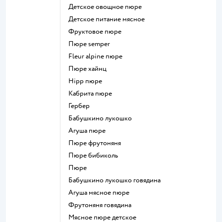
детское овощное пюре
детское питание мясное
фруктовое пюре
пюре semper
fleur alpine пюре
пюре хайнц
hipp пюре
кабрита пюре
гербер
бабушкино лукошко
агуша пюре
пюре фрутоняня
пюре бибиколь
пюре
бабушкино лукошко говядина
агуша мясное пюре
фрутоняня говядина
мясное пюре детское