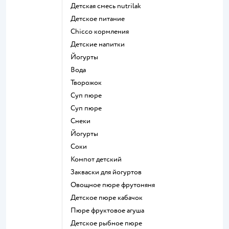
детская смесь nutrilak
детское питание
chicco кормления
детские напитки
йогурты
Вода
творожок
суп пюре
суп пюре
Снеки
йогурты
Соки
компот детский
Закваски для йогуртов
овощное пюре фрутоняня
детское пюре кабачок
пюре фруктовое агуша
детское рыбное пюре