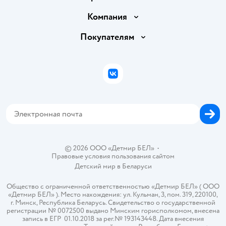
Доставка и оплата
Компания
Обмен и возврат товара
Вакансии
Покупателям
Правила продажи
Подарочные карты
Политика конфиденциальности
Бонусные карты
Политика использования файлов cookie
ВКонтакте
Блог
Обратная связь
Магазины сети
Карта сайта
© 2026 ООО «Детмир БЕЛ»
•
Правовые условия пользования сайтом
Детский мир в
Беларуси
Общество с ограниченной ответственностью «Детмир БЕЛ» ( ООО
«Детмир БЕЛ» ). Место нахождения: ул. Кульман, 3, пом. 319, 220100,
г. Минск, Республика Беларусь. Свидетельство о государственной
регистрации № 0072500 выдано Минским горисполкомом, внесена
запись в ЕГР 01.10.2018 за рег.№ 193143448. Дата внесения