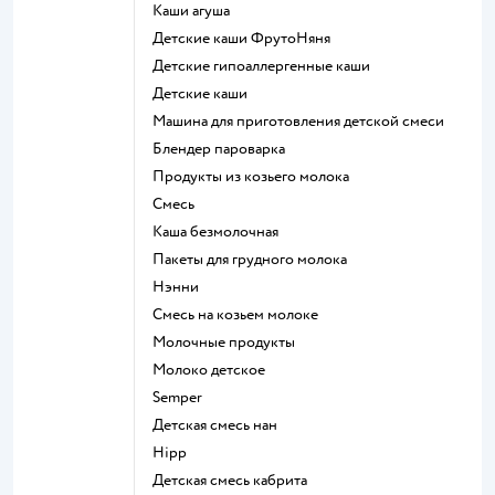
каши агуша
Детские каши ФрутоНяня
Детские гипоаллергенные каши
детские каши
машина для приготовления детской смеси
блендер пароварка
продукты из козьего молока
смесь
каша безмолочная
пакеты для грудного молока
нэнни
смесь на козьем молоке
молочные продукты
молоко детское
semper
детская смесь нан
hipp
детская смесь кабрита