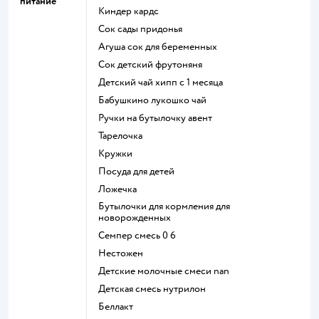
питание
киндер кардс
сок сады придонья
агуша сок для беременных
сок детский фрутоняня
детский чай хипп с 1 месяца
бабушкино лукошко чай
ручки на бутылочку авент
тарелочка
кружки
посуда для детей
ложечка
бутылочки для кормления для
новорожденных
семпер смесь 0 6
нестожен
Детские молочные смеси nan
детская смесь нутрилон
беллакт