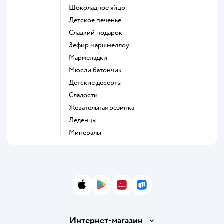
шоколадное яйцо
детское печенье
сладкий подарок
зефир маршмеллоу
мармеладки
мюсли батончик
детские десерты
сладости
жевательная резинка
леденцы
Минералы
App Store
Google Play
AppGallery
RuStore
Интернет-магазин