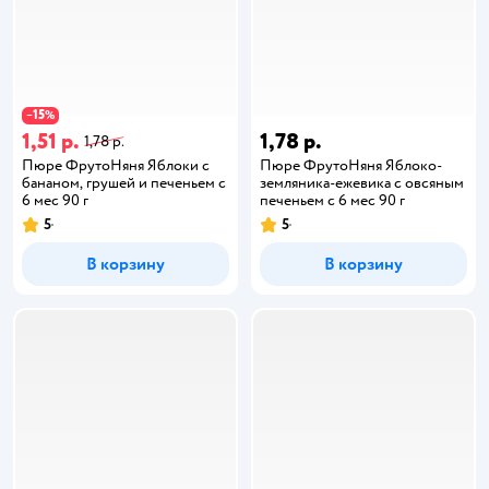
15
−
%
1,51 р.
1,78 р.
1,78 р.
Пюре ФрутоНяня Яблоки с
Пюре ФрутоНяня Яблоко-
бананом, грушей и печеньем с
земляника-ежевика с овсяным
6 мес 90 г
печеньем с 6 мес 90 г
5
5
В корзину
В корзину