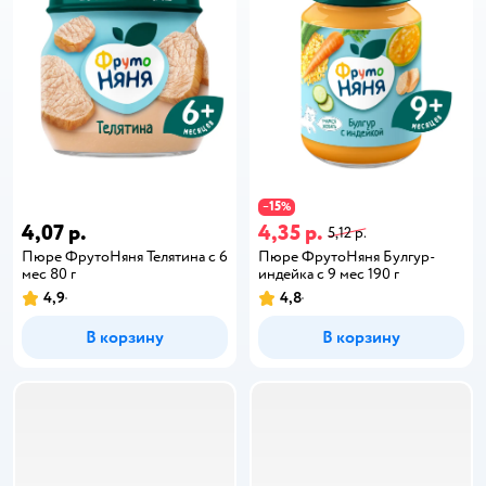
15
−
%
4,07 р.
4,35 р.
5,12 р.
Пюре ФрутоНяня Телятина с 6
Пюре ФрутоНяня Булгур-
мес 80 г
индейка с 9 мес 190 г
4,9
4,8
В корзину
В корзину