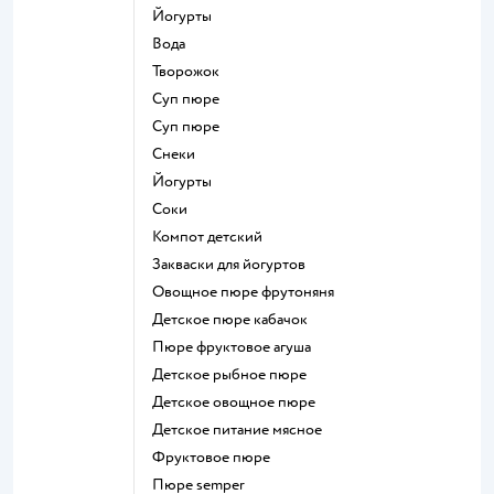
йогурты
Вода
творожок
суп пюре
суп пюре
Снеки
йогурты
Соки
компот детский
Закваски для йогуртов
овощное пюре фрутоняня
детское пюре кабачок
пюре фруктовое агуша
детское рыбное пюре
детское овощное пюре
детское питание мясное
фруктовое пюре
пюре semper