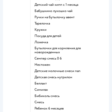
детский чай хипп с 1 месяца
бабушкино лукошко чай
ручки на бутылочку авент
тарелочка
кружки
посуда для детей
ложечка
бутылочки для кормления для
новорожденных
семпер смесь 0 6
нестожен
Детские молочные смеси nan
детская смесь нутрилон
беллакт
симилак
бибиколь смесь
смесь
ребенок 6 месяцев