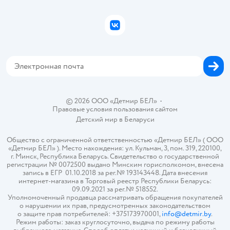
Подарочные карты
Политика конфиденциальности
Бонусные карты
Политика использования файлов cookie
ВКонтакте
Блог
Обратная связь
Магазины сети
Карта сайта
© 2026 ООО «Детмир БЕЛ»
•
Правовые условия пользования сайтом
Детский мир в
Беларуси
Общество с ограниченной ответственностью «Детмир БЕЛ» ( ООО
«Детмир БЕЛ» ). Место нахождения: ул. Кульман, 3, пом. 319, 220100,
г. Минск, Республика Беларусь. Свидетельство о государственной
регистрации № 0072500 выдано Минским горисполкомом, внесена
запись в ЕГР 01.10.2018 за рег.№ 193143448. Дата внесения
интернет-магазина в Торговый реестр Республики Беларусь:
09.09.2021 за рег.№ 518552.
Уполномоченный продавца рассматривать обращения покупателей
о нарушении их прав, предусмотренных законодательством
о защите прав потребителей: +375173970001,
info@detmir.by
.
Режим работы: заказ круглосуточно, выдача по режиму работы