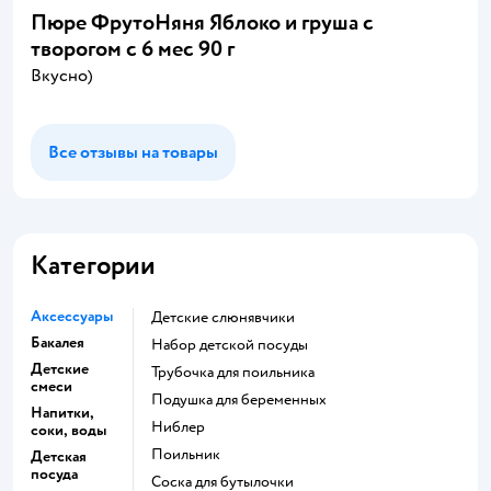
Пюре ФрутоНяня Яблоко и груша с
творогом с 6 мес 90 г
Вкусно)
Все отзывы на товары
Категории
Аксессуары
Детские слюнявчики
Бакалея
набор детской посуды
Детские
трубочка для поильника
смеси
подушка для беременных
Напитки,
ниблер
соки, воды
поильник
Детская
посуда
соска для бутылочки