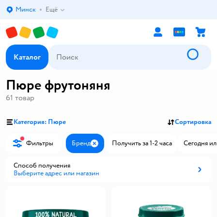
Минск
Ещё
Выбор адреса доставки.
Каталог
Пюре фрутоняня
61
товар
Категория: Пюре
Сортировка
Фильтры
Бренд
Получить за 1-2 часа
Сегодня ил
Закрыть
Способ получения
Выберите адрес или магазин
Способ получения