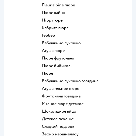
fleur alpine пюре
пюре хайнц
hipp пюре
кабрита пюре
гербер
бабушкино лукошко
агуша пюре
пюре фрутоняня
пюре бибиколь
пюре
бабушкино лукошко говядина
агуша мясное пюре
фрутоняня говядина
мясное пюре детское
шоколадное яйцо
детское печенье
сладкий подарок
зефир маршмеллоу