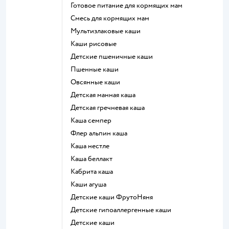
готовое питание для кормящих мам
смесь для кормящих мам
Мультизлаковые каши
Каши рисовые
Детские пшеничные каши
Пшенные каши
овсянные каши
детская манная каша
детская гречневая каша
каша семпер
флер альпин каша
каша нестле
каша беллакт
кабрита каша
каши агуша
Детские каши ФрутоНяня
Детские гипоаллергенные каши
детские каши