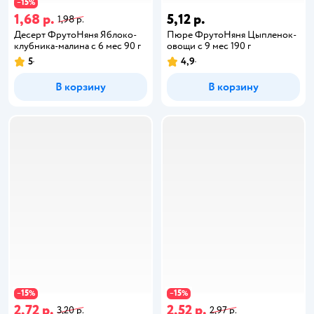
15
−
%
1,68 р.
5,12 р.
1,98 р.
Десерт ФрутоНяня Яблоко-
Пюре ФрутоНяня Цыпленок-
клубника-малина с 6 мес 90 г
овощи с 9 мес 190 г
5
4,9
В корзину
В корзину
15
15
−
%
−
%
2,72 р.
2,52 р.
3,20 р.
2,97 р.