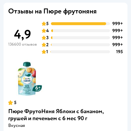
Отзывы на Пюре фрутоняня
5
999+
4,9
4
999+
3
999+
136600 отзывов
2
999+
1
195
5
Пюре ФрутоНяня Яблоки с бананом,
грушей и печеньем с 6 мес 90 г
Вкусная