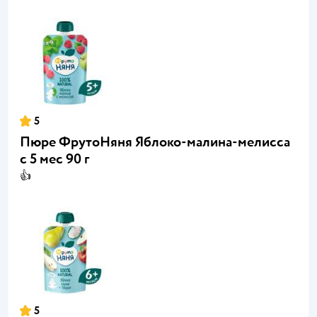
5
Пюре ФрутоНяня Яблоко-малина-мелисса
с 5 мес 90 г
👍
5