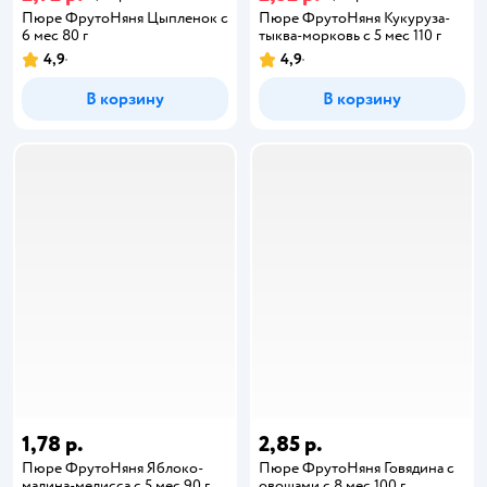
Пюре ФрутоНяня Цыпленок с
Пюре ФрутоНяня Кукуруза-
6 мес 80 г
тыква-морковь с 5 мес 110 г
4,9
4,9
В корзину
В корзину
1,78 р.
2,85 р.
Пюре ФрутоНяня Яблоко-
Пюре ФрутоНяня Говядина с
малина-мелисса с 5 мес 90 г
овощами с 8 мес 100 г