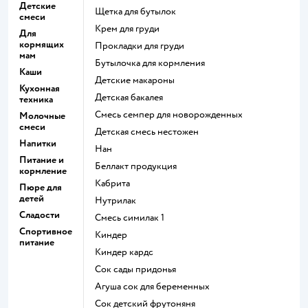
Детские
щетка для бутылок
смеси
крем для груди
Для
кормящих
прокладки для груди
мам
бутылочка для кормления
Каши
детские макароны
Кухонная
детская бакалея
техника
смесь семпер для новорожденных
Молочные
смеси
детская смесь нестожен
Напитки
нан
Питание и
беллакт продукция
кормление
кабрита
Пюре для
детей
нутрилак
Сладости
смесь симилак 1
Спортивное
киндер
питание
киндер кардс
сок сады придонья
агуша сок для беременных
сок детский фрутоняня