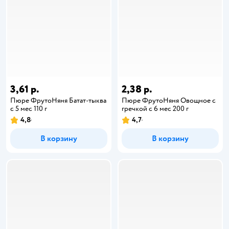
3,61 р.
2,38 р.
Пюре ФрутоНяня Батат-тыква
Пюре ФрутоНяня Овощное с
с 5 мес 110 г
гречкой с 6 мес 200 г
4,8
4,7
В корзину
В корзину