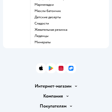
мармеладки
мюсли батончик
детские десерты
сладости
жевательная резинка
леденцы
Минералы
App Store
Google Play
AppGallery
RuStore
Интернет-магазин
Доставка и оплата
Компания
Обмен и возврат товара
Вакансии
Покупателям
Правила продажи