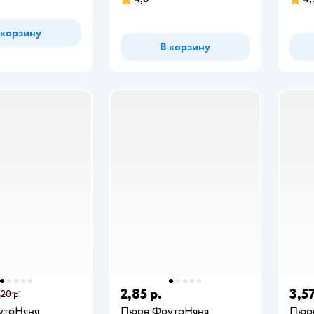
 корзину
В корзину
2,85 р.
3,57
,20 р.
утоНяня
Пюре ФрутоНяня
Пюр