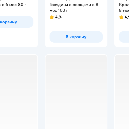
с 6 мес 80 г
Говядина с овощами с 8
Крол
мес 100 г
8 ме
4,9
4,
 корзину
В корзину