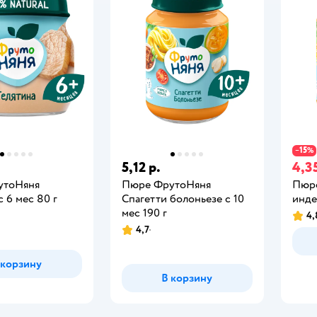
15
−
%
5,12 р.
4,35
утоНяня
Пюре ФрутоНяня
Пюре
с 6 мес 80 г
Спагетти болоньезе с 10
инде
мес 190 г
4,
4,7
 корзину
В корзину