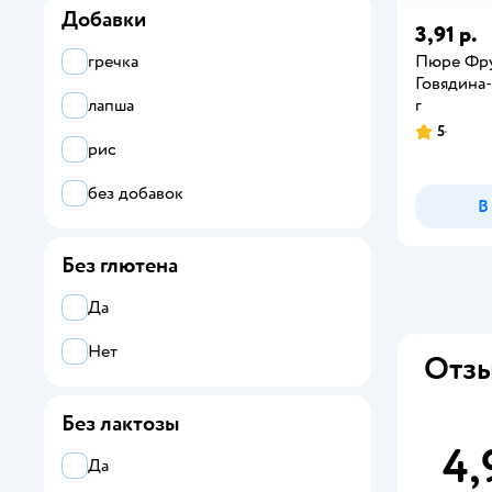
Добавки
3,91 р.
гречка
Пюре Фр
Говядина-
лапша
г
5
рис
без добавок
В
Без глютена
Да
Нет
Отзы
Без лактозы
4,
Да