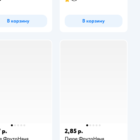
В корзину
В корзину
 р.
2,85 р.
е ФрутоНяня
Пюре ФрутоНяня