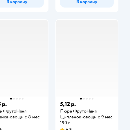
В корзину
В корзину
 р.
5,12 р.
е ФрутоНяня
Пюре ФрутоНяня
йка-овощи с 8 мес
Цыпленок-овощи с 9 мес
190 г
9
4,9