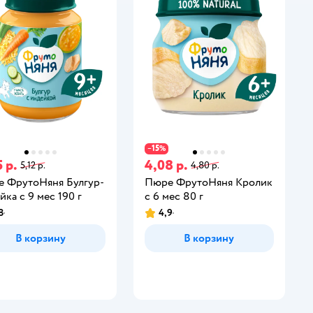
15
−
%
 р.
4,08 р.
5,12 р.
4,80 р.
 ФрутоНяня Булгур-
Пюре ФрутоНяня Кролик
йка с 9 мес 190 г
с 6 мес 80 г
8
4,9
В корзину
В корзину