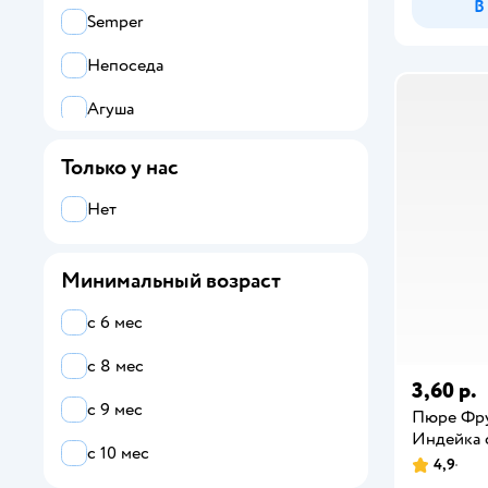
В
Semper
Непоседа
Агуша
Все
Только у нас
ФрутоНяня
Нет
Semper
Минимальный возраст
Агуша
с 6 мес
Бабушкино лукошко
с 8 мес
Беллакт
3,60 р.
с 9 мес
Пюре Фр
Маленькое счастье
Индейка с
с 10 мес
Непоседа
4,9