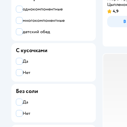
Цыпленок 
однокомпонентные
4,9
многокомпонентные
В
детский обед
С кусочками
Да
Нет
Без соли
Да
Нет