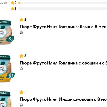
зывов
2
1
5
Пюре ФрутоНяня Говядина-Язык с 8 мес 
👍
5
Пюре ФрутоНяня Говядина с овощами с 8
👍
5
Пюре ФрутоНяня Индейка-овощи с 8 мес
👍