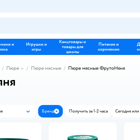
Канцтовары и
зники и
Игрушки и
Питание и
Д
товары для
иена
игры
кормление
к
школы
Пюре
Пюре мясные
Пюре мясные ФрутоНяня
яня
ые
Бренд
Получить за 1-2 часа
Сегодня или 
Популярные
Закрыть