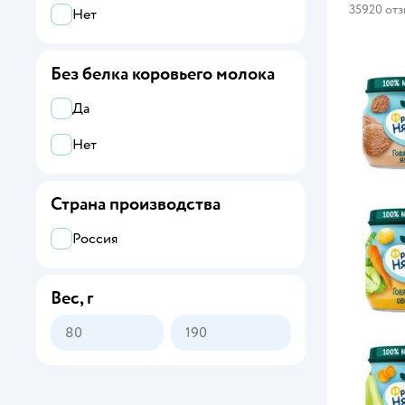
35920 от
Нет
Без белка коровьего молока
Да
Нет
Страна производства
Россия
Вес, г