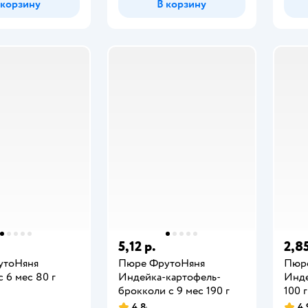
 корзину
В корзину
5,12 р.
2,85
утоНяня
Пюре ФрутоНяня
Пюр
 6 мес 80 г
Индейка-картофель-
Инде
брокколи с 9 мес 190 г
100 г
4,8
4,