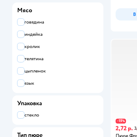
Мясо
В
говядина
индейка
кролик
телятина
цыпленок
язык
Упаковка
стекло
15
−
%
2,72 р.
3
Тип пюре
Пюре Фр