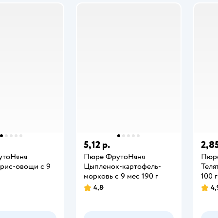
5,12 р.
2,85
утоНяня
Пюре ФрутоНяня
Пюр
-рис-овощи с 9
Цыпленок-картофель-
Теля
морковь с 9 мес 190 г
100 г
4,8
4,