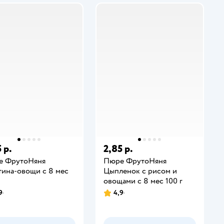
 р.
2,85 р.
е ФрутоНяня
Пюре ФрутоНяня
тина-овощи с 8 мес
Цыпленок с рисом и
овощами с 8 мес 100 г
9
4,9