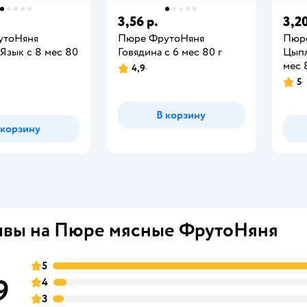
3,56 р.
3,20
утоНяня
Пюре ФрутоНяня
Пюр
Язык с 8 мес 80
Говядина с 6 мес 80 г
Цыпл
мес 
4,9
5
В корзину
 корзину
вы на Пюре мясные ФрутоНяня
5
9
4
3