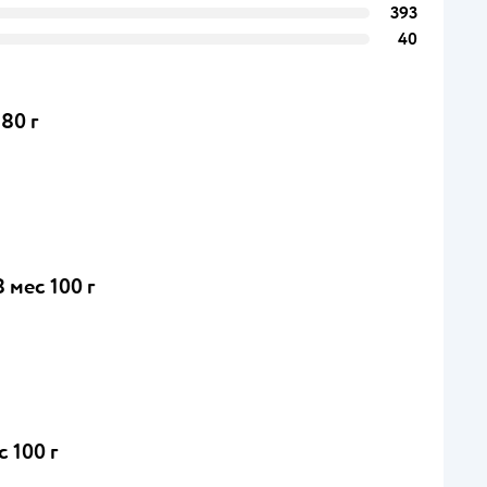
393
40
80 г
 мес 100 г
 100 г