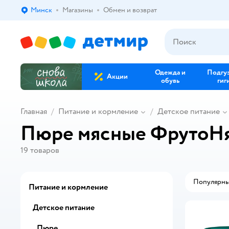
Минск
Магазины
Обмен и возврат
Выбор адреса доставки.
Одежда и
Подгу
Акции
обувь
гиг
Главная
Питание и кормление
Детское питание
Пюре мясные ФрутоН
19
товаров
Популярн
Питание и кормление
Детское питание
Пюре