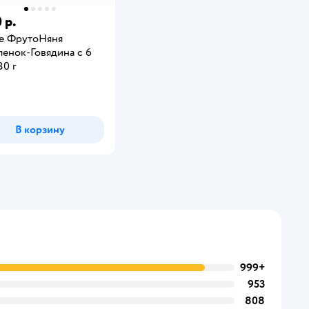
 р.
е ФрутоНяня
енок-Говядина с 6
80 г
В корзину
999+
953
808