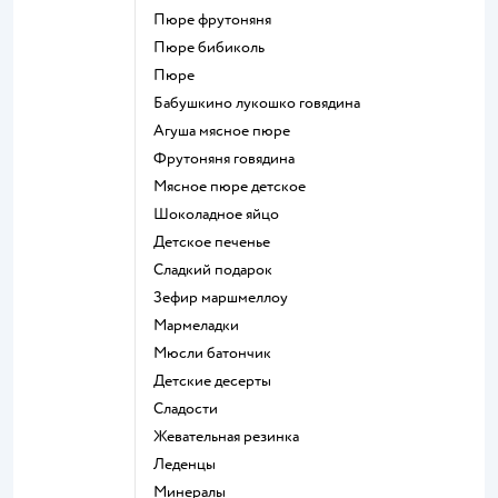
пюре фрутоняня
пюре бибиколь
пюре
бабушкино лукошко говядина
агуша мясное пюре
фрутоняня говядина
мясное пюре детское
шоколадное яйцо
детское печенье
сладкий подарок
зефир маршмеллоу
мармеладки
мюсли батончик
детские десерты
сладости
жевательная резинка
леденцы
Минералы