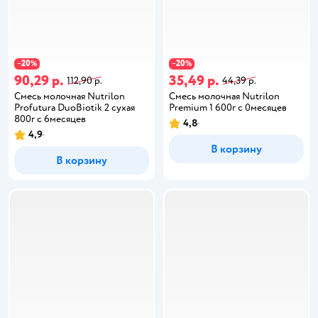
20
20
−
%
−
%
90,29 р.
35,49 р.
112,90 р.
44,39 р.
Смесь молочная Nutrilon
Смесь молочная Nutrilon
Profutura DuoBiotik 2 сухая
Premium 1 600г с 0месяцев
800г с 6месяцев
4,8
4,9
В корзину
В корзину