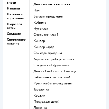
смеси
детская смесь нестожен
Напитки
нан
Питание и
беллакт продукция
кормление
кабрита
Пюре для
детей
нутрилак
Сладости
смесь симилак 1
Спортивное
киндер
питание
киндер кардс
сок сады придонья
агуша сок для беременных
сок детский фрутоняня
детский чай хипп с 1 месяца
бабушкино лукошко чай
ручки на бутылочку авент
тарелочка
кружки
посуда для детей
ложечка