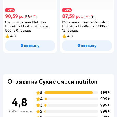
20
20
−
%
−
%
90,59 р.
87,59 р.
113,30 р.
109,50 р.
Смесь молочная Nutrilon
Молочный напиток Nutrilon
Profutura DuoBiotik 1 сухая
Profutura DuoBiotik 3 800г с
800г с 0месяцев
12месяцев
4,8
4,8
В корзину
В корзину
Отзывы на Сухие смеси nutrilon
5
999+
4,8
4
999+
3
999+
146157 отзывов
2
999+