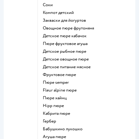
Соки
компот детский
Закваски для йогуртов
овощное пюре фрутоняня
детское пюре кабачок
пюре фруктовое агуша
детское рыбное пюре
детское овощное пюре
детское питание мясное
фруктовое пюре
пюре semper
fleur alpine пюре
пюре хайнц
hipp пюре
кабрита пюре
гербер
бабушкино лукошко
агуша пюре