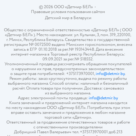
© 2026 ООО «Детмир БЕЛ»
•
Правовые условия пользования сайтом
Детский мир в
Беларуси
Общество с ограниченной ответственностью «Детмир БЕЛ» ( ООО
«Детмир БЕЛ» ). Место нахождения: ул. Кульман, 3, пом. 319, 220100,
г. Минск, Республика Беларусь. Свидетельство о государственной
регистрации № 0072500 выдано Минским горисполкомом, внесена
запись в ЕГР 01.10.2018 за рег.№ 193143448. Дата внесения
интернет-магазина в Торговый реестр Республики Беларусь:
09.09.2021 за рег.№ 518552.
Уполномоченный продавца рассматривать обращения покупателей
о нарушении их прав, предусмотренных законодательством
о защите прав потребителей: +375173970001,
info@detmir.by
.
Режим работы: заказ круглосуточно, выдача по режиму работы
выбранного магазина. Способ оплаты: наличный и безналичный
расчёт. Оплата товара при получении. Доставка: самовывоз
из выбранного магазина.
Адрес электронной почты продавца:
info@detmir.by
Книга замечаний и предложений интернет-магазина находится
по месту нахождения ООО «Детмир БЕЛ». Потребитель при этом
вправе оставить замечания и предложения в любом магазине
торговой сети «Детмир».
Ответственный за продвижение отечественных товаров и работе
с отечественными производителями
Добрицкий Павел Валерьевич тел. +375173970001 доб.213