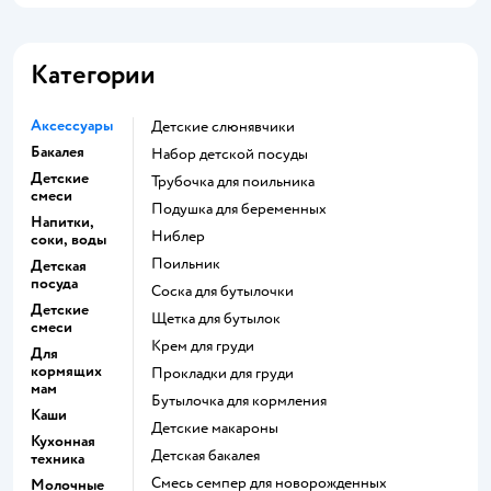
Категории
Аксессуары
Детские слюнявчики
Бакалея
набор детской посуды
Детские
трубочка для поильника
смеси
подушка для беременных
Напитки,
ниблер
соки, воды
поильник
Детская
посуда
соска для бутылочки
Детские
щетка для бутылок
смеси
крем для груди
Для
кормящих
прокладки для груди
мам
бутылочка для кормления
Каши
детские макароны
Кухонная
детская бакалея
техника
смесь семпер для новорожденных
Молочные