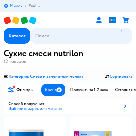
Минск
Ещё
Выбор адреса доставки.
Каталог
Сухие смеси nutrilon
12
товаров
Категория: Смеси и заменители молока
Сортировка
Фильтры
Бренд
Получить за 1-2 часа
Сегодня ил
Закрыть
Способ получения
Выберите адрес или магазин
Способ получения