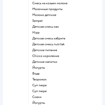
смесь на козьем молоке
молочные продукты
молоко детское
semper
детская смесь нан
hipp
детская смесь кабрита
детская смесь nutrilak
детское питание
chicco кормления
детские напитки
йогурты
Вода
творожок
суп пюре
суп пюре
Снеки
йогурты