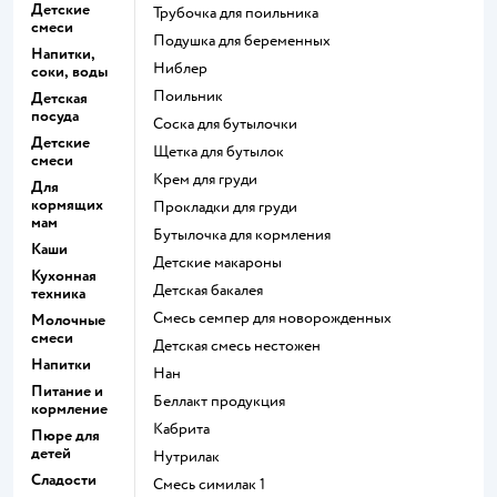
Детские
трубочка для поильника
смеси
подушка для беременных
Напитки,
ниблер
соки, воды
поильник
Детская
посуда
соска для бутылочки
Детские
щетка для бутылок
смеси
крем для груди
Для
кормящих
прокладки для груди
мам
бутылочка для кормления
Каши
детские макароны
Кухонная
детская бакалея
техника
смесь семпер для новорожденных
Молочные
смеси
детская смесь нестожен
Напитки
нан
Питание и
беллакт продукция
кормление
кабрита
Пюре для
детей
нутрилак
Сладости
смесь симилак 1