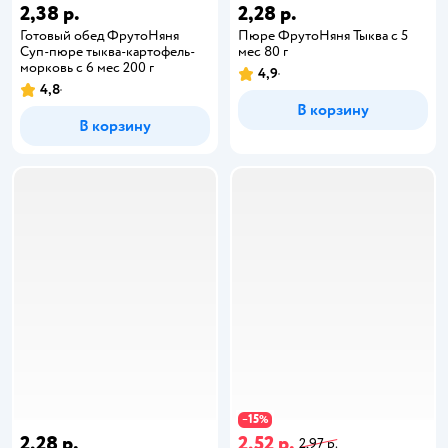
2,38 р.
2,28 р.
Готовый обед ФрутоНяня
Пюре ФрутоНяня Тыква с 5
Суп-пюре тыква-картофель-
мес 80 г
морковь с 6 мес 200 г
4,9
4,8
В корзину
В корзину
15
−
%
2,28 р.
2,52 р.
2,97 р.