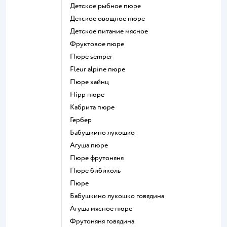
детское рыбное пюре
детское овощное пюре
детское питание мясное
фруктовое пюре
пюре semper
fleur alpine пюре
пюре хайнц
hipp пюре
кабрита пюре
гербер
бабушкино лукошко
агуша пюре
пюре фрутоняня
пюре бибиколь
пюре
бабушкино лукошко говядина
агуша мясное пюре
фрутоняня говядина