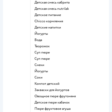
детская смесь кабрита
детская смесь nutrilak
детское питание
chicco кормления
детские напитки
йогурты
Вода
творожок
суп пюре
суп пюре
Снеки
йогурты
Соки
компот детский
Закваски для йогуртов
овощное пюре фрутоняня
детское пюре кабачок
пюре фруктовое агуша