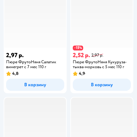
15
−
%
2,97 р.
2,52 р.
2,97 р.
Пюре ФрутоНяня Салатик
Пюре ФрутоНяня Кукуруза-
винегрет с 7 мес 110 г
тыква-морковь с 5 мес 110 г
4,8
4,9
В корзину
В корзину