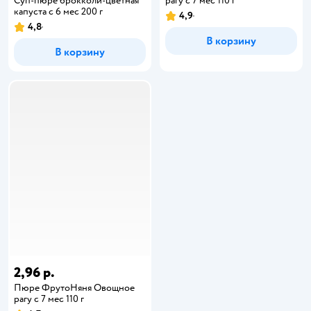
Суп-пюре брокколи-цветная
рагу с 7 мес 110 г
капуста с 6 мес 200 г
4,9
4,8
В корзину
В корзину
2,96 р.
Пюре ФрутоНяня Овощное
рагу с 7 мес 110 г