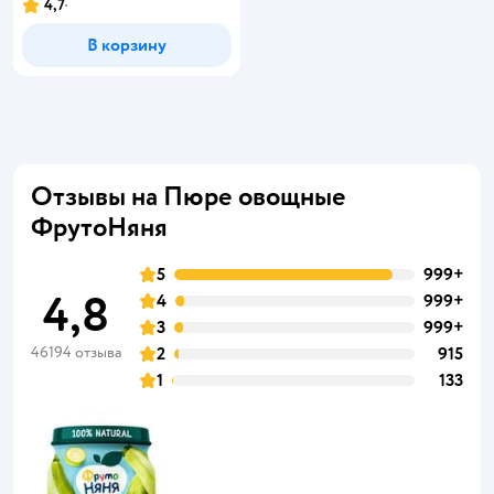
4,7
В корзину
Отзывы на Пюре овощные
ФрутоНяня
5
999+
4,8
4
999+
3
999+
46194 отзыва
2
915
1
133