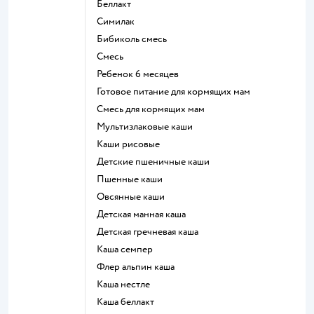
беллакт
симилак
бибиколь смесь
смесь
ребенок 6 месяцев
готовое питание для кормящих мам
смесь для кормящих мам
Мультизлаковые каши
Каши рисовые
Детские пшеничные каши
Пшенные каши
овсянные каши
детская манная каша
детская гречневая каша
каша семпер
флер альпин каша
каша нестле
каша беллакт