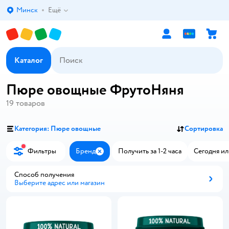
Минск
Ещё
Выбор адреса доставки.
Каталог
Пюре овощные ФрутоНяня
19
товаров
Категория: Пюре овощные
Сортировка
Фильтры
Бренд
Получить за 1-2 часа
Сегодня ил
Закрыть
Способ получения
Выберите адрес или магазин
Способ получения