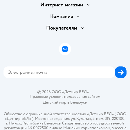
Интернет-магазин
Доставка и оплата
Компания
Обмен и возврат товара
Вакансии
Покупателям
Правила продажи
Подарочные карты
Политика конфиденциальности
Бонусные карты
Политика использования файлов cookie
ВКонтакте
Блог
Обратная связь
Магазины сети
Карта сайта
© 2026 ООО «Детмир БЕЛ»
•
Правовые условия пользования сайтом
Детский мир в
Беларуси
Общество с ограниченной ответственностью «Детмир БЕЛ» ( ООО
«Детмир БЕЛ» ). Место нахождения: ул. Кульман, 3, пом. 319, 220100,
г. Минск, Республика Беларусь. Свидетельство о государственной
регистрации № 0072500 выдано Минским горисполкомом, внесена