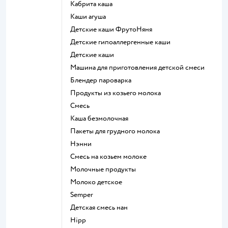
кабрита каша
каши агуша
Детские каши ФрутоНяня
Детские гипоаллергенные каши
детские каши
машина для приготовления детской смеси
блендер пароварка
продукты из козьего молока
смесь
каша безмолочная
пакеты для грудного молока
нэнни
смесь на козьем молоке
молочные продукты
молоко детское
semper
детская смесь нан
hipp