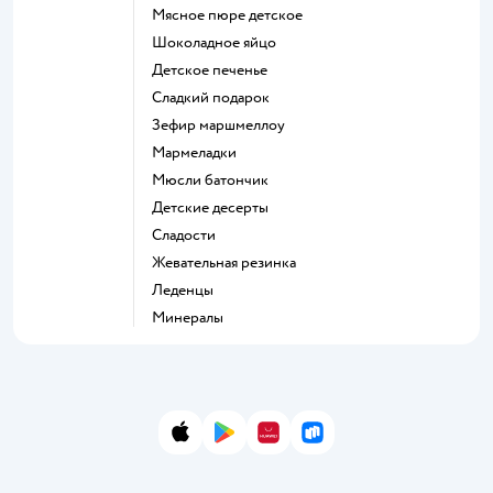
мясное пюре детское
шоколадное яйцо
детское печенье
сладкий подарок
зефир маршмеллоу
мармеладки
мюсли батончик
детские десерты
сладости
жевательная резинка
леденцы
Минералы
App Store
Google Play
AppGallery
RuStore