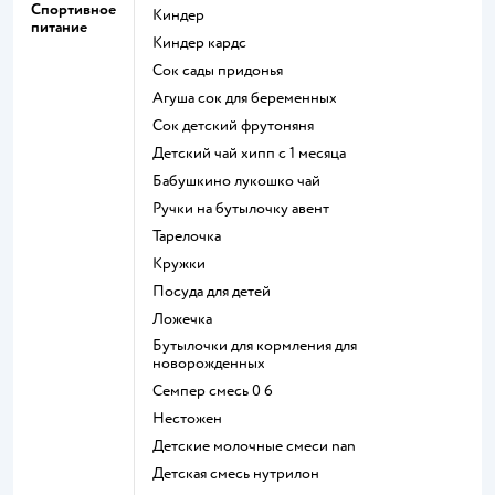
Спортивное
киндер
питание
киндер кардс
сок сады придонья
агуша сок для беременных
сок детский фрутоняня
детский чай хипп с 1 месяца
бабушкино лукошко чай
ручки на бутылочку авент
тарелочка
кружки
посуда для детей
ложечка
бутылочки для кормления для
новорожденных
семпер смесь 0 6
нестожен
Детские молочные смеси nan
детская смесь нутрилон