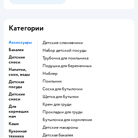
Категории
Аксессуары
Детские слюнявчики
Бакалея
набор детской посуды
Детские
трубочка для поильника
смеси
подушка для беременных
Напитки,
ниблер
соки, воды
поильник
Детская
посуда
соска для бутылочки
Детские
щетка для бутылок
смеси
крем для груди
Для
кормящих
прокладки для груди
мам
бутылочка для кормления
Каши
детские макароны
Кухонная
детская бакалея
техника