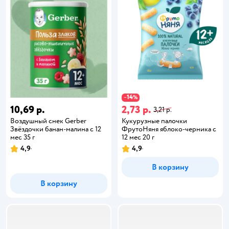
14
−
%
10,69 р.
2,73 р.
3,21 р.
Воздушный снек Gerber
Кукурузные палочки
Звёздочки банан-малина с 12
ФрутоНяня яблоко-черника с
мес 35 г
12 мес 20 г
4,9
4,9
В корзину
В корзину