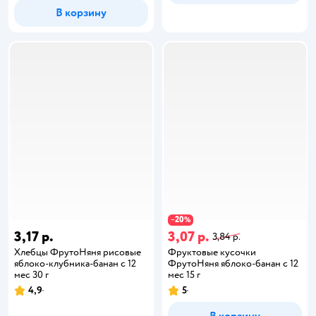
В корзину
20
−
%
3,17 р.
3,07 р.
3,84 р.
Хлебцы ФрутоНяня рисовые
Фруктовые кусочки
яблоко-клубника-банан с 12
ФрутоНяня яблоко-банан с 12
мес 30 г
мес 15 г
4,9
5