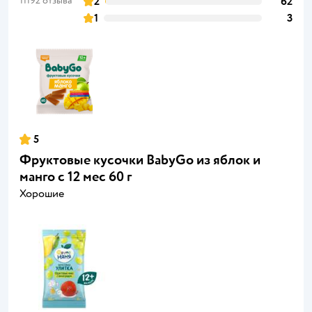
11192 отзыва
2
62
1
3
5
Фруктовые кусочки BabyGo из яблок и
манго с 12 мес 60 г
Хорошие