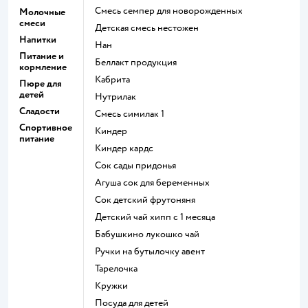
смесь семпер для новорожденных
Молочные
смеси
детская смесь нестожен
Напитки
нан
Питание и
беллакт продукция
кормление
кабрита
Пюре для
детей
нутрилак
Сладости
смесь симилак 1
Спортивное
киндер
питание
киндер кардс
сок сады придонья
агуша сок для беременных
сок детский фрутоняня
детский чай хипп с 1 месяца
бабушкино лукошко чай
ручки на бутылочку авент
тарелочка
кружки
посуда для детей