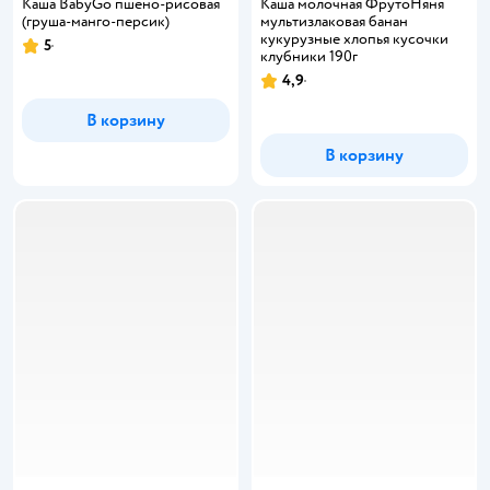
Каша BabyGo пшено-рисовая
Каша молочная ФрутоНяня
(груша-манго-персик)
мультизлаковая банан
кукурузные хлопья кусочки
5
клубники 190г
4,9
В корзину
В корзину