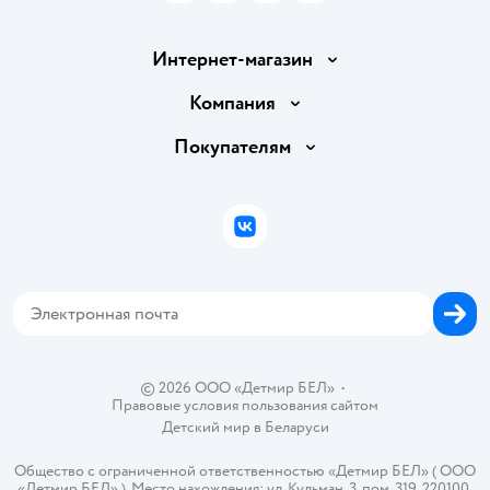
Интернет-магазин
Доставка и оплата
Компания
Обмен и возврат товара
Вакансии
Покупателям
Правила продажи
Подарочные карты
Политика конфиденциальности
Бонусные карты
Политика использования файлов cookie
ВКонтакте
Блог
Обратная связь
Магазины сети
Карта сайта
© 2026 ООО «Детмир БЕЛ»
•
Правовые условия пользования сайтом
Детский мир в
Беларуси
Общество с ограниченной ответственностью «Детмир БЕЛ» ( ООО
«Детмир БЕЛ» ). Место нахождения: ул. Кульман, 3, пом. 319, 220100,