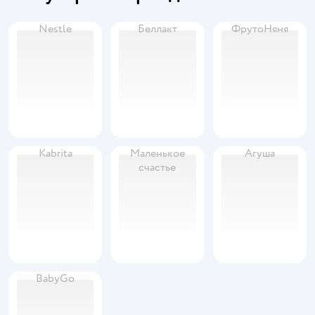
Nestle
Беллакт
ФрутоНяня
Kabrita
Маленькое
Агуша
счастье
BabyGo