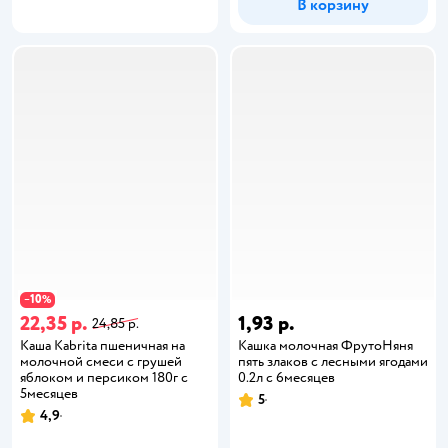
В корзину
10
−
%
22,35 р.
1,93 р.
24,85 р.
Каша Kabrita пшеничная на
Кашка молочная ФрутоНяня
молочной смеси с грушей
пять злаков с лесными ягодами
яблоком и персиком 180г с
0.2л с 6месяцев
5месяцев
5
4,9