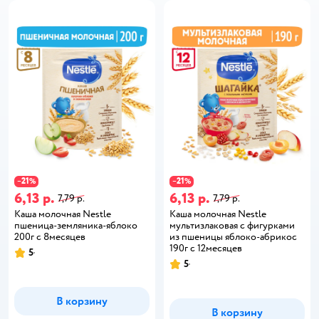
21
21
−
%
−
%
6,13 р.
6,13 р.
7,79 р.
7,79 р.
Каша молочная Nestle
Каша молочная Nestle
пшеница-земляника-яблоко
мультизлаковая с фигурками
200г с 8месяцев
из пшеницы яблоко-абрикос
190г с 12месяцев
5
5
В корзину
В корзину