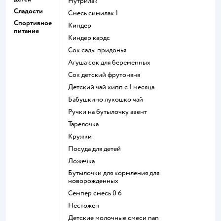
нутрилак
Сладости
смесь симилак 1
Спортивное
киндер
питание
киндер кардс
сок сады придонья
агуша сок для беременных
сок детский фрутоняня
детский чай хипп с 1 месяца
бабушкино лукошко чай
ручки на бутылочку авент
тарелочка
кружки
посуда для детей
ложечка
бутылочки для кормления для
новорожденных
семпер смесь 0 6
нестожен
Детские молочные смеси nan