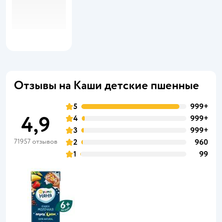
Отзывы на Каши детские пшенные
5
999+
4,9
4
999+
3
999+
71957 отзывов
2
960
1
99