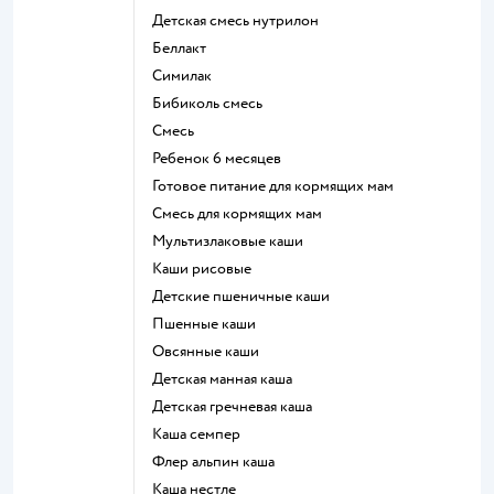
детская смесь нутрилон
беллакт
симилак
бибиколь смесь
смесь
ребенок 6 месяцев
готовое питание для кормящих мам
смесь для кормящих мам
Мультизлаковые каши
Каши рисовые
Детские пшеничные каши
Пшенные каши
овсянные каши
детская манная каша
детская гречневая каша
каша семпер
флер альпин каша
каша нестле