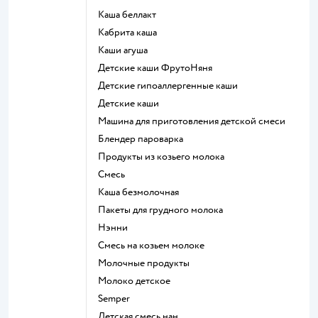
каша беллакт
кабрита каша
каши агуша
Детские каши ФрутоНяня
Детские гипоаллергенные каши
детские каши
машина для приготовления детской смеси
блендер пароварка
продукты из козьего молока
смесь
каша безмолочная
пакеты для грудного молока
нэнни
смесь на козьем молоке
молочные продукты
молоко детское
semper
детская смесь нан