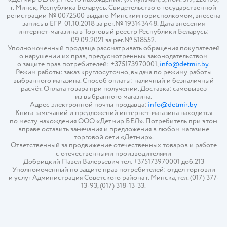
г. Минск, Республика Беларусь. Свидетельство о государственной
регистрации № 0072500 выдано Минским горисполкомом, внесена
запись в ЕГР 01.10.2018 за рег.№ 193143448. Дата внесения
интернет-магазина в Торговый реестр Республики Беларусь:
09.09.2021 за рег.№ 518552.
Уполномоченный продавца рассматривать обращения покупателей
о нарушении их прав, предусмотренных законодательством
о защите прав потребителей: +375173970001,
info@detmir.by
.
Режим работы: заказ круглосуточно, выдача по режиму работы
выбранного магазина. Способ оплаты: наличный и безналичный
расчёт. Оплата товара при получении. Доставка: самовывоз
из выбранного магазина.
Адрес электронной почты продавца:
info@detmir.by
Книга замечаний и предложений интернет-магазина находится
по месту нахождения ООО «Детмир БЕЛ». Потребитель при этом
вправе оставить замечания и предложения в любом магазине
торговой сети «Детмир».
Ответственный за продвижение отечественных товаров и работе
с отечественными производителями
Добрицкий Павел Валерьевич тел. +375173970001 доб.213
Уполномоченный по защите прав потребителей: отдел торговли
и услуг Администрация Советского района г. Минска, тел. (017) 377-
13-93, (017) 318-13-33.