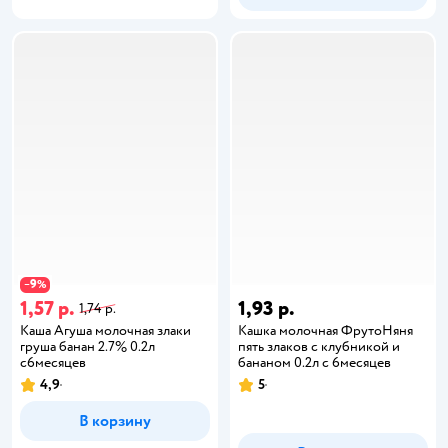
9
−
%
1,57 р.
1,93 р.
1,74 р.
Каша Агуша молочная злаки
Кашка молочная ФрутоНяня
груша банан 2.7% 0.2л
пять злаков с клубникой и
с6месяцев
бананом 0.2л с 6месяцев
4,9
5
В корзину