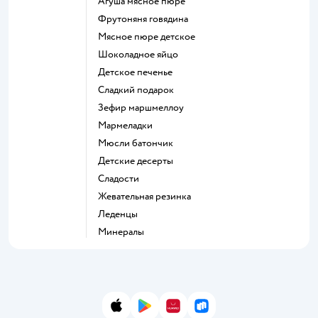
агуша мясное пюре
фрутоняня говядина
мясное пюре детское
шоколадное яйцо
детское печенье
сладкий подарок
зефир маршмеллоу
мармеладки
мюсли батончик
детские десерты
сладости
жевательная резинка
леденцы
Минералы
App Store
Google Play
AppGallery
RuStore