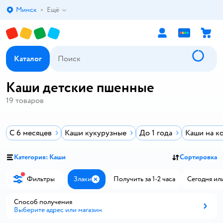
Минск
Ещё
Выбор адреса доставки.
Каталог
Каши детские пшенные
19
товаров
С 6 месяцев
Каши кукурузные
До 1 года
Каши на к
Категория: Каши
Сортировка
Фильтры
Злаки
Получить за 1-2 часа
Сегодня ил
Закрыть
Способ получения
Выберите адрес или магазин
Способ получения