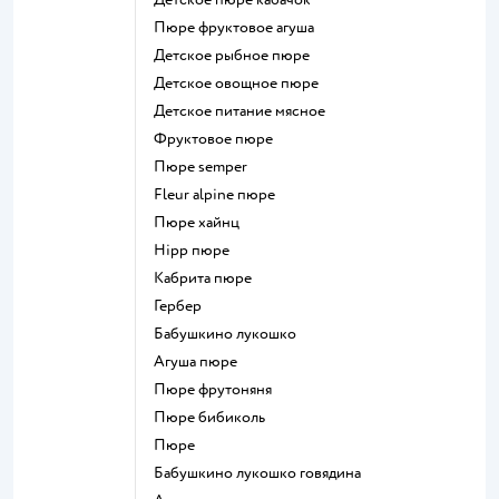
пюре фруктовое агуша
детское рыбное пюре
детское овощное пюре
детское питание мясное
фруктовое пюре
пюре semper
fleur alpine пюре
пюре хайнц
hipp пюре
кабрита пюре
гербер
бабушкино лукошко
агуша пюре
пюре фрутоняня
пюре бибиколь
пюре
бабушкино лукошко говядина