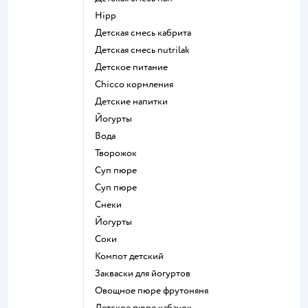
hipp
детская смесь кабрита
детская смесь nutrilak
детское питание
chicco кормления
детские напитки
йогурты
Вода
творожок
суп пюре
суп пюре
Снеки
йогурты
Соки
компот детский
Закваски для йогуртов
овощное пюре фрутоняня
детское пюре кабачок