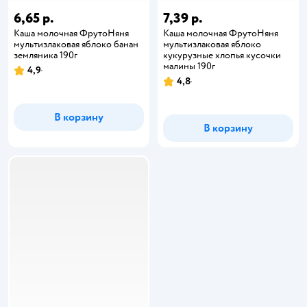
6,65 р.
7,39 р.
Каша молочная ФрутоНяня
Каша молочная ФрутоНяня
мультизлаковая яблоко банан
мультизлаковая яблоко
земляника 190г
кукурузные хлопья кусочки
малины 190г
4,9
4,8
В корзину
В корзину