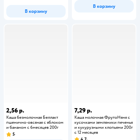
В корзину
В корзину
2,56 р.
7,29 р.
Каша безмолочная Беллакт
Каша молочная ФрутоНяня с
пшенично-овсяная с яблоком
кусочками земляники печенья
и бананом с 6месяцев 200г
и кукурузными хлопьями 200г
с 12 месяцев
5
4,7