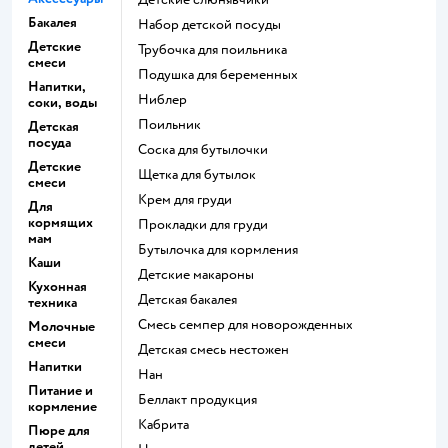
Бакалея
набор детской посуды
Детские
трубочка для поильника
смеси
подушка для беременных
Напитки,
ниблер
соки, воды
поильник
Детская
посуда
соска для бутылочки
Детские
щетка для бутылок
смеси
крем для груди
Для
кормящих
прокладки для груди
мам
бутылочка для кормления
Каши
детские макароны
Кухонная
детская бакалея
техника
смесь семпер для новорожденных
Молочные
смеси
детская смесь нестожен
Напитки
нан
Питание и
беллакт продукция
кормление
кабрита
Пюре для
детей