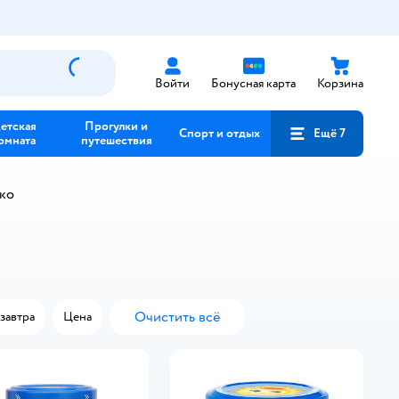
Войти
Бонусная карта
Корзина
етская
Прогулки и
Спорт и отдых
Ещё 7
омната
путешествия
ко
Очистить всё
завтра
Цена