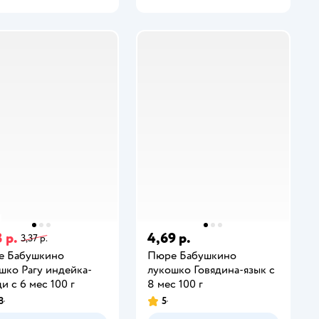
 р.
4,69 р.
3,37 р.
е Бабушкино
Пюре Бабушкино
шко Рагу индейка-
лукошко Говядина-язык с
и с 6 мес 100 г
8 мес 100 г
8
5