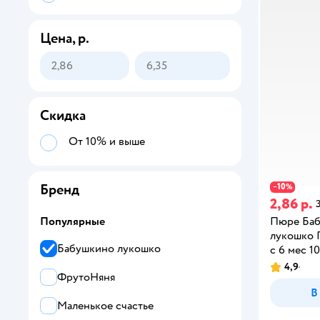
Цена, р.
Скидка
От 10% и выше
Бренд
10
−
%
2,86 р.
3
Пюре Ба
Популярные
лукошко 
Бабушкино лукошко
с 6 мес 10
4,9
ФрутоНяня
В
Маленькое счастье