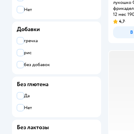
лукошко 
фрикадел
Нет
12 мес 190
4,7
Добавки
В
гречка
рис
без добавок
Без глютена
Да
Нет
Без лактозы