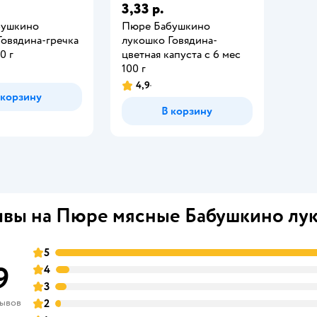
3,33 р.
бушкино
Пюре Бабушкино
Говядина-гречка
лукошко Говядина-
0 г
цветная капуста с 6 мес
100 г
4,9
 корзину
В корзину
вы на Пюре мясные Бабушкино лу
5
9
4
3
зывов
2