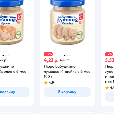
10
9
−
%
−
%
4,22 р.
5,53
72 р.
4,69 р.
бушкино
Пюре Бабушкино
Пюр
Кролик с 6 мес
лукошко Индейка с 6 мес
луко
100 г
инде
мес 
4,9
4,
 корзину
В корзину