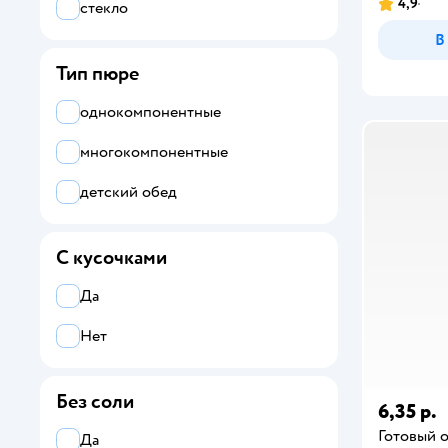
4,9
стекло
В
Тип пюре
однокомпонентные
многокомпонентные
детский обед
С кусочками
Да
Нет
Без соли
6,35 р.
Готовый 
Да