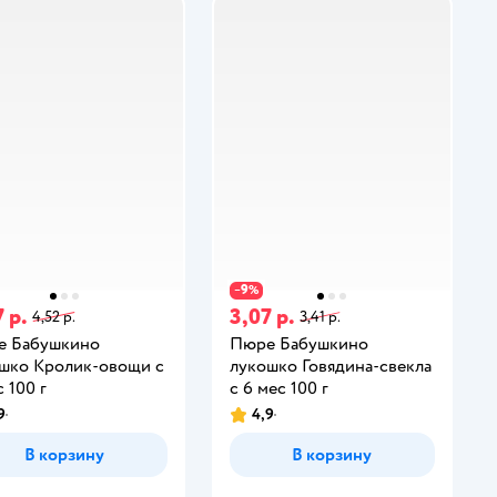
9
−
%
 р.
3,07 р.
4,52 р.
3,41 р.
е Бабушкино
Пюре Бабушкино
шко Кролик-овощи с
лукошко Говядина-свекла
 100 г
с 6 мес 100 г
9
4,9
В корзину
В корзину