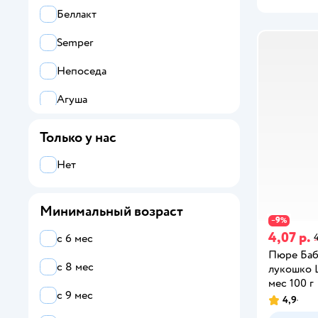
Беллакт
Semper
Непоседа
Агуша
Все
Только у нас
Бабушкино лукошко
Нет
Semper
Минимальный возраст
Агуша
9
−
%
4,07 р.
4
с 6 мес
Беллакт
Пюре Ба
с 8 мес
лукошко 
Маленькое счастье
мес 100 г
с 9 мес
4,9
Непоседа