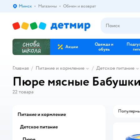
Минск
Магазины
Обмен и возврат
Выбор адреса доставки.
Одежда и
Подгу
Акции
обувь
гиг
Главная
Питание и кормление
Детское питание
Пюре мясные Бабушки
22
товара
Популярн
Питание и кормление
Детское питание
Пюре