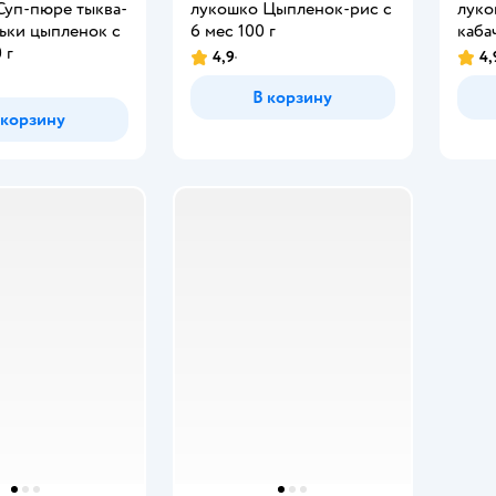
Суп-пюре тыква-
лукошко Цыпленок-рис с
луко
ьки цыпленок с
6 мес 100 г
каба
 г
4,9
4,
В корзину
 корзину