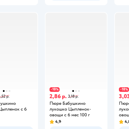
10
10
−
%
−
%
2,86 р.
3,03
,52 р.
3,18 р.
бушкино
Пюре Бабушкино
Пюр
Цыпленок с 6
лукошко Цыпленок-
луко
овощи с 6 мес 100 г
овощ
4,9
4,