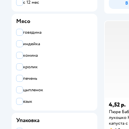
с 12 мес
В
ФрутоНяня
Мясо
говядина
индейка
конина
кролик
печень
цыпленок
язык
4,52 р.
Пюре Ба
лукошко 
Упаковка
капуста с 