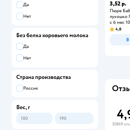
3,52 р.
Да
Пюре Ба
Нет
лукошко 
с 6 мес 10
4,8
Без белка коровьего молока
В
Да
Нет
Страна производства
Отзы
Россия
Вес, г
4,
35869 от