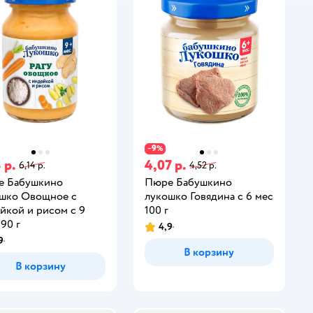
9
−
%
 р.
4,07 р.
6,14 р.
4,52 р.
е Бабушкино
Пюре Бабушкино
шко Овощное с
лукошко Говядина с 6 мес
йкой и рисом с 9
100 г
190 г
4,9
9
В корзину
В корзину