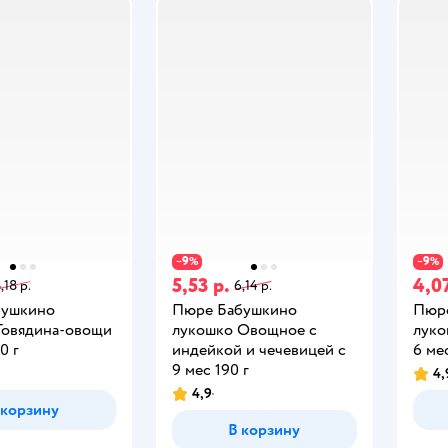
9
9
−
%
−
%
5,53 р.
4,07
,18 р.
6,14 р.
бушкино
Пюре Бабушкино
Пюр
Говядина-овощи
лукошко Овощное с
луко
0 г
индейкой и чечевицей с
6 мес
9 мес 190 г
4,
4,9
 корзину
В корзину