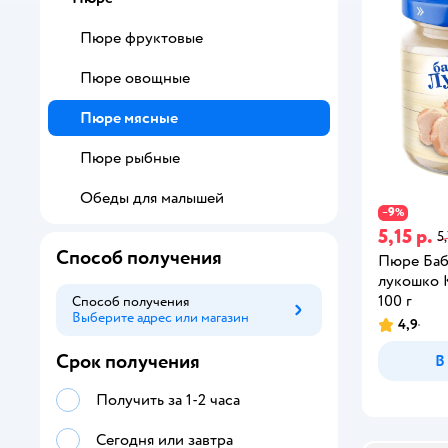
Пюре фруктовые
Пюре овощные
Пюре мясные
Пюре рыбные
Обеды для малышей
9
−
%
5,15 р.
5,
Способ получения
Пюре Ба
лукошко 
100 г
Способ получения
Выберите адрес или магазин
Способ получения
4,9
Срок получения
В
Получить за 1-2 часа
Сегодня или завтра