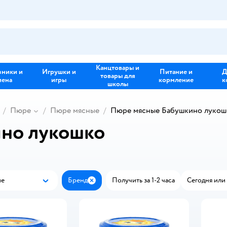
Канцтовары и
зники и
Игрушки и
Питание и
Д
товары для
иена
игры
кормление
к
школы
Пюре
Пюре мясные
Пюре мясные Бабушкино лукош
но лукошко
ые
Бренд
Получить за 1-2 часа
Сегодня или 
Популярные
Закрыть