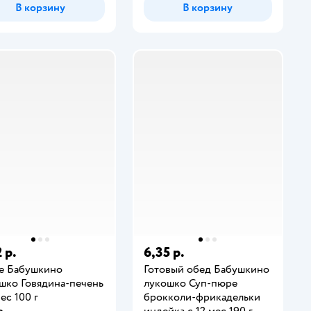
В корзину
В корзину
 р.
6,35 р.
е Бабушкино
Готовый обед Бабушкино
шко Говядина-печень
лукошко Суп-пюре
ес 100 г
брокколи-фрикадельки
индейка с 12 мес 190 г