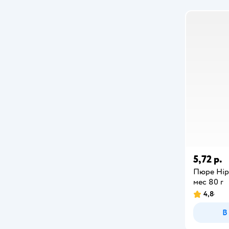
Nutrilon
PediaSure Здоровейка
PediaSure Малоежка
Semper
Similac
Агуша
Бабушкино лукошко
Беллакт
5,72 р.
Пюре Hip
Бибиколь
мес 80 г
4,8
Когда Я вырасту
В
Маленькое счастье