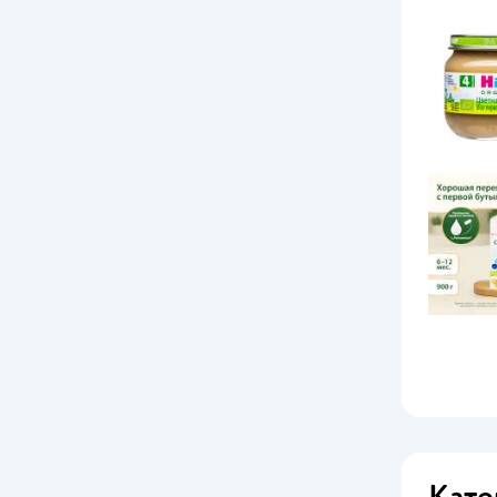
ФрутоНяня
Хрутка