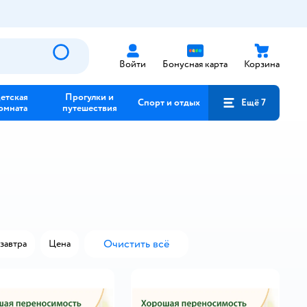
Войти
Бонусная карта
Корзина
етская
Прогулки и
Спорт и отдых
Ещё 7
омната
путешествия
Очистить всё
завтра
Цена