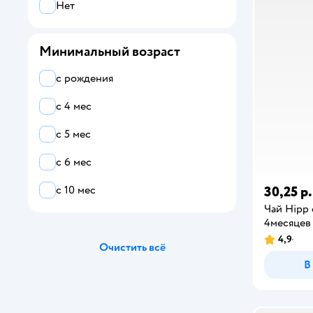
Нет
Маленькое счастье
Минимальный возраст
Nestle
с рождения
Все
с 4 мес
Hipp
с 5 мес
BabyGo
с 6 мес
Bambolinа
30,25 р.
с 10 мес
Bebelac
Чай Hipp 
4месяцев
betters
4,9
Очистить всё
DARIDA
В
Fleur Alpine
Gerber