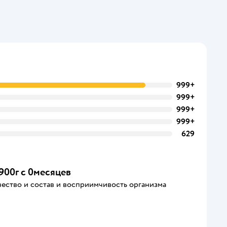
999+
999+
999+
999+
629
900г с 0месяцев
ачество и состав и восприимчивость организма