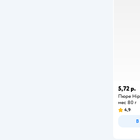
Gipopo
GOODMIX
Heinz
Honey Kid
Kabrita
LEON baby
NAN
5,72 р.
Пюре Hip
Nestle
мес 80 г
Nestle Health Science
4,9
В
Nestogen
Nutrilak