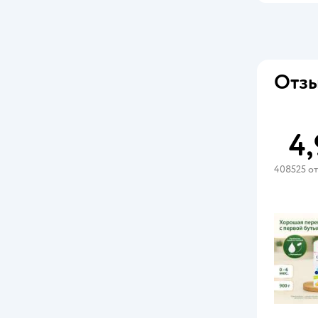
Мамако
Маша и Медведь
Ми-ми-мишки
Отзы
Непоседа
Сады Придонья
4,
Святой Источник
408525 о
Сочный перекус
Сочный фрукт
Топтышка
Фиксики
Фруто