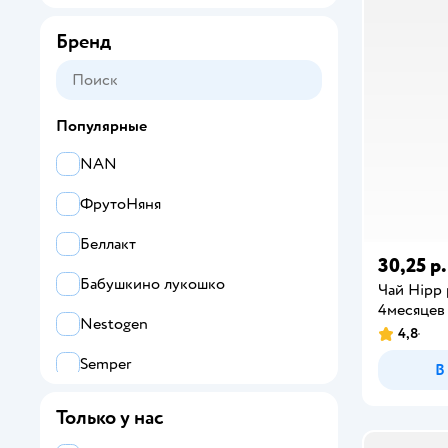
Бренд
Популярные
NAN
ФрутоНяня
Беллакт
30,25 р.
Бабушкино лукошко
Чай Hipp 
4месяцев
Nestogen
4,8
Semper
В
Kabrita
Только у нас
Nutrilak