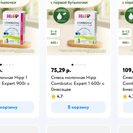
р.
75,29 р.
109
очная Hipp 1
Смесь молочная Hipp
Смес
 Expert 900г с
Combiotic Expert 1 600г c
Comb
0месяцев
6мес
4,7
4,
 корзину
В корзину