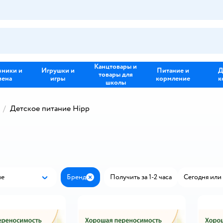
Канцтовары и
зники и
Игрушки и
Питание и
Д
товары для
иена
игры
кормление
к
школы
Детское питание Hipp
ые
Бренд
Получить за 1-2 часа
Сегодня или 
Популярные
Закрыть