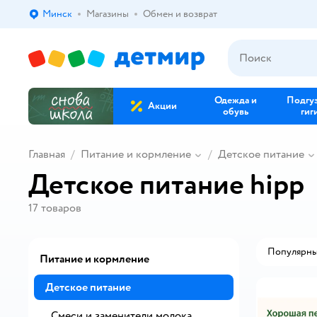
Минск
Магазины
Обмен и возврат
Выбор адреса доставки.
Одежда и
Подгу
Акции
обувь
гиг
Главная
Питание и кормление
Детское питание
Детское питание hipp
17
товаров
Популярн
Питание и кормление
Детское питание
Смеси и заменители молока