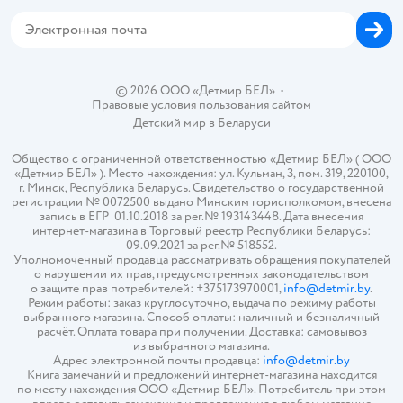
Магазины сети
Карта сайта
© 2026 ООО «Детмир БЕЛ»
•
Правовые условия пользования сайтом
Детский мир в
Беларуси
Общество с ограниченной ответственностью «Детмир БЕЛ» ( ООО
«Детмир БЕЛ» ). Место нахождения: ул. Кульман, 3, пом. 319, 220100,
г. Минск, Республика Беларусь. Свидетельство о государственной
регистрации № 0072500 выдано Минским горисполкомом, внесена
запись в ЕГР 01.10.2018 за рег.№ 193143448. Дата внесения
интернет-магазина в Торговый реестр Республики Беларусь:
09.09.2021 за рег.№ 518552.
Уполномоченный продавца рассматривать обращения покупателей
о нарушении их прав, предусмотренных законодательством
о защите прав потребителей: +375173970001,
info@detmir.by
.
Режим работы: заказ круглосуточно, выдача по режиму работы
выбранного магазина. Способ оплаты: наличный и безналичный
расчёт. Оплата товара при получении. Доставка: самовывоз
из выбранного магазина.
Адрес электронной почты продавца:
info@detmir.by
Книга замечаний и предложений интернет-магазина находится
по месту нахождения ООО «Детмир БЕЛ». Потребитель при этом