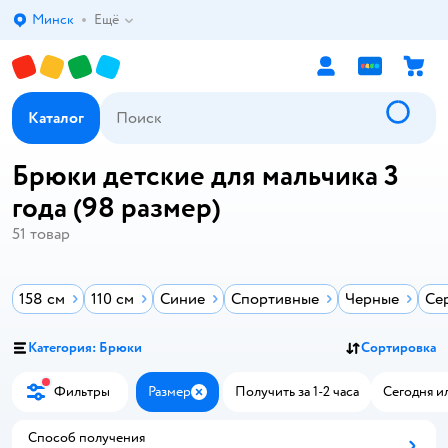
Минск
Ещё
Выбор адреса доставки.
Каталог
Брюки детские для мальчика 3
года (98 размер)
51
товар
158 см
110 см
Синие
Спортивные
Черные
Се
Категория: Брюки
Сортировка
Фильтры
Размер
Получить за 1-2 часа
Сегодня и
Закрыть
Способ получения