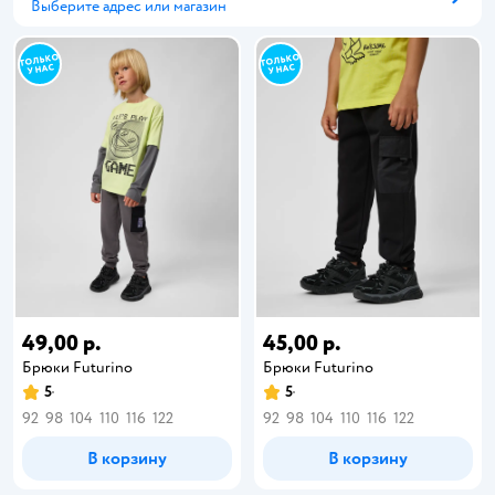
Выберите адрес или магазин
Способ получения
49,00 р.
45,00 р.
Брюки Futurino
Брюки Futurino
5
5
92
98
104
110
116
122
92
98
104
110
116
122
В корзину
В корзину