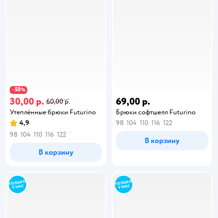
50
−
%
30,00 р.
69,00 р.
60,00 р.
Утеплённые брюки Futurino
Брюки софтшелл Futurino
4,9
98
104
110
116
122
98
104
110
116
122
В корзину
В корзину