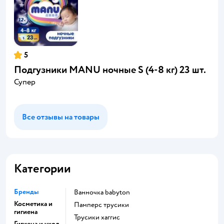
5
Подгузники MANU ночные S (4-8 кг) 23 шт.
Супер
Все отзывы на товары
Категории
Бренды
ванночка babyton
Косметика и
памперс трусики
гигиена
трусики хаггис
Гигиена и уход