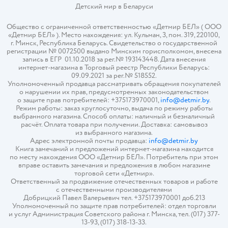
Детский мир в
Беларуси
Общество с ограниченной ответственностью «Детмир БЕЛ» ( ООО
«Детмир БЕЛ» ). Место нахождения: ул. Кульман, 3, пом. 319, 220100,
г. Минск, Республика Беларусь. Свидетельство о государственной
регистрации № 0072500 выдано Минским горисполкомом, внесена
запись в ЕГР 01.10.2018 за рег.№ 193143448. Дата внесения
интернет-магазина в Торговый реестр Республики Беларусь:
09.09.2021 за рег.№ 518552.
Уполномоченный продавца рассматривать обращения покупателей
о нарушении их прав, предусмотренных законодательством
о защите прав потребителей: +375173970001,
info@detmir.by
.
Режим работы: заказ круглосуточно, выдача по режиму работы
выбранного магазина. Способ оплаты: наличный и безналичный
расчёт. Оплата товара при получении. Доставка: самовывоз
из выбранного магазина.
Адрес электронной почты продавца:
info@detmir.by
Книга замечаний и предложений интернет-магазина находится
по месту нахождения ООО «Детмир БЕЛ». Потребитель при этом
вправе оставить замечания и предложения в любом магазине
торговой сети «Детмир».
Ответственный за продвижение отечественных товаров и работе
с отечественными производителями
Добрицкий Павел Валерьевич тел. +375173970001 доб.213
Уполномоченный по защите прав потребителей: отдел торговли
и услуг Администрация Советского района г. Минска, тел. (017) 377-
13-93, (017) 318-13-33.