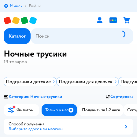
Минск
Ещё
Выбор адреса доставки.
Каталог
Ночные трусики
19
товаров
Подгузники детские
Подгузники для девочек
Подгуз
Категория: Ночные трусики
Сортировка
Фильтры
Только у нас
Получить за 1-2 часа
Сего
Закрыть
Способ получения
Выберите адрес или магазин
Способ получения