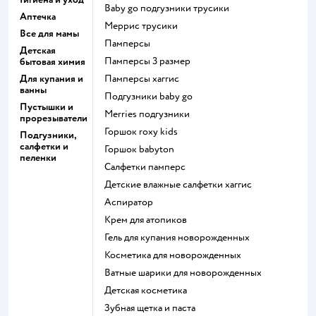
baby go подгузники трусики
Аптечка
меррис трусики
Все для мамы
памперсы
Детская
памперсы 3 размер
бытовая химия
Для купания и
памперсы хаггис
ванны
подгузники baby go
Пустышки и
merries подгузники
прорезыватели
горшок roxy kids
Подгузники,
салфетки и
горшок babyton
пеленки
салфетки памперс
детские влажные салфетки хаггис
аспиратор
крем для атопиков
гель для купания новорожденных
косметика для новорожденных
ватные шарики для новорожденных
детская косметика
зубная щетка и паста