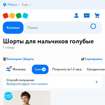
Минск
Ещё
Выбор адреса доставки.
Каталог
Шорты для мальчиков голубые
1
товар
Категория: Шорты
Сортировка
Фильтры
Цвет
Получить за 1-2 часа
Сегодня или
Закрыть
Способ получения
Выберите адрес или магазин
Способ получения