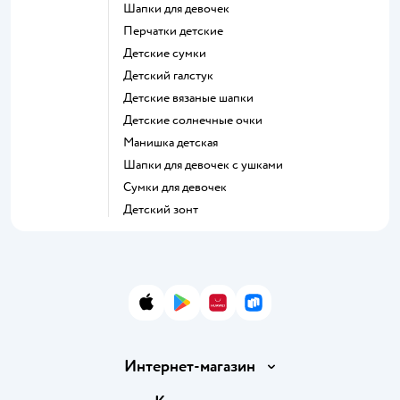
Шапки для девочек
Перчатки детские
Детские сумки
Детский галстук
Детские вязаные шапки
Детские солнечные очки
Манишка детская
Шапки для девочек с ушками
Сумки для девочек
Детский зонт
App Store
Google Play
AppGallery
RuStore
Интернет-магазин
Доставка и оплата