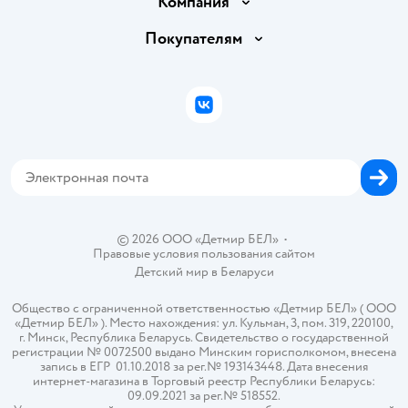
Компания
Обмен и возврат товара
Вакансии
Покупателям
Правила продажи
Подарочные карты
Политика конфиденциальности
Бонусные карты
Политика использования файлов cookie
ВКонтакте
Блог
Обратная связь
Магазины сети
Карта сайта
© 2026 ООО «Детмир БЕЛ»
•
Правовые условия пользования сайтом
Детский мир в
Беларуси
Общество с ограниченной ответственностью «Детмир БЕЛ» ( ООО
«Детмир БЕЛ» ). Место нахождения: ул. Кульман, 3, пом. 319, 220100,
г. Минск, Республика Беларусь. Свидетельство о государственной
регистрации № 0072500 выдано Минским горисполкомом, внесена
запись в ЕГР 01.10.2018 за рег.№ 193143448. Дата внесения
интернет-магазина в Торговый реестр Республики Беларусь:
09.09.2021 за рег.№ 518552.